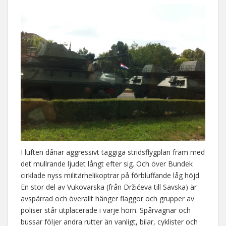
I luften dånar aggressivt taggiga stridsflygplan fram med
det mullrande ljudet långt efter sig. Och över Bundek
cirklade nyss militärhelikoptrar på förbluffande låg höjd.
En stor del av Vukovarska (från Držićeva till Savska) är
avspärrad och överallt hänger flaggor och grupper av
poliser står utplacerade i varje hörn. Spårvagnar och
bussar följer andra rutter än vanligt, bilar, cyklister och