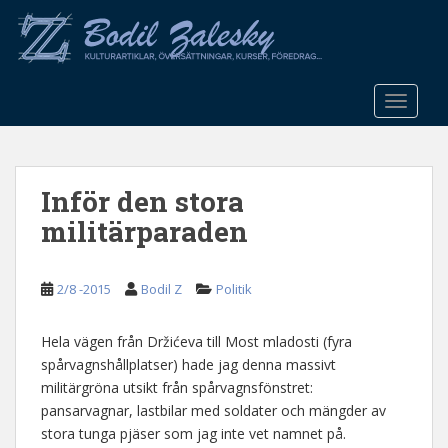
S
k
i
p
t
TOGGLE
o
m
a
Inför den stora
i
n
militärparaden
c
o
n
2/8 -2015
Bodil Z
Politik
t
e
Hela vägen från Držićeva till Most mladosti (fyra
n
spårvagnshållplatser) hade jag denna massivt
t
militärgröna utsikt från spårvagnsfönstret:
pansarvagnar, lastbilar med soldater och mängder av
stora tunga pjäser som jag inte vet namnet på.