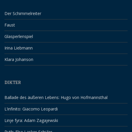
Der Schimmelreiter
Faust
Glasperlenspiel
Irina Liebmann
Klara Johanson
DIKTER
Ballade des äußeren Lebens: Hugo von Hofmannsthal
L’infinito: Giacomo Leopardi
Linje fyra: Adam Zagajewski
Ruth: Else Lasker-Schüler