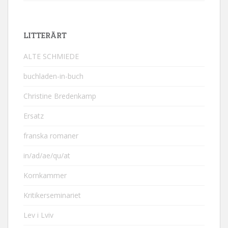
LITTERÄRT
ALTE SCHMIEDE
buchladen-in-buch
Christine Bredenkamp
Ersatz
franska romaner
in/ad/ae/qu/at
Kornkammer
Kritikerseminariet
Lev i Lviv