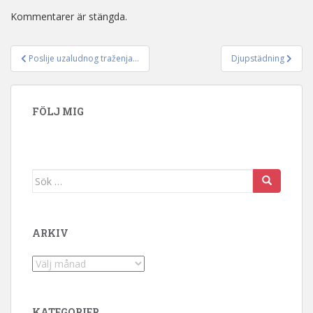
Kommentarer är stängda.
Poslije uzaludnog traženja…
Djupstädning
Inläggsnavigering
FÖLJ MIG
Sök efter:
ARKIV
Arkiv
KATEGORIER