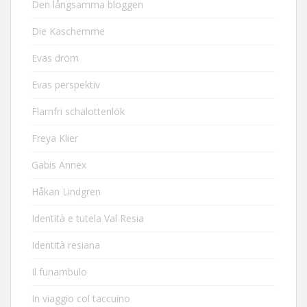
Den långsamma bloggen
Die Kaschemme
Evas dröm
Evas perspektiv
Flarnfri schalottenlök
Freya Klier
Gabis Annex
Håkan Lindgren
Identità e tutela Val Resia
Identità resiana
Il funambulo
In viaggio col taccuino