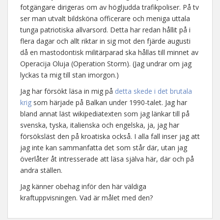
fotgängare dirigeras om av högljudda trafikpoliser. På tv
ser man utvalt bildsköna officerare och meniga uttala
tunga patriotiska allvarsord. Detta har redan hållit på i
flera dagar och allt riktar in sig mot den fjärde augusti
då en mastodontisk militärparad ska hållas till minnet av
Operacija Oluja (Operation Storm). (Jag undrar om jag
lyckas ta mig till stan imorgon.)
Jag har försökt läsa in mig på
detta skede i det brutala
krig
som härjade på Balkan under 1990-talet. Jag har
bland annat läst wikipediatexten som jag länkar till på
svenska, tyska, italienska och engelska, ja, jag har
försöksläst den på kroatiska också. I alla fall inser jag att
jag inte kan sammanfatta det som står där, utan jag
överlåter åt intresserade att läsa själva här, där och på
andra ställen.
Jag känner obehag inför den här väldiga
kraftuppvisningen. Vad är målet med den?