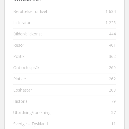
Berättelser ur livet
1 634
Litteratur
1 225
Bilder/bildkonst
444
Resor
401
Politik
362
Ord och språk
269
Platser
262
Löshästar
208
Historia
79
Utbildning/forskning
57
Sverige – Tyskland
11