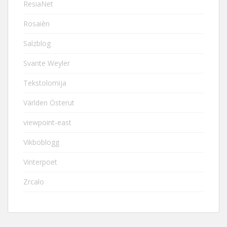
ResiaNet
Rosaièn
Salzblog
Svante Weyler
Tekstolomija
Världen Österut
viewpoint-east
Vikboblogg
Vinterpoet
Zrcalo