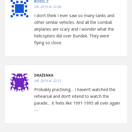
BODIL Z
2/8 -2015 kl. 22:43
I don’t think I ever saw so many tanks and
other similar vehicles. And all the combat
airplanes are scary and I wonder what the
helicopters did over Bundek. They were
flying so close.
DRAŽENKA
3/8 -2015 kl. 22:21
Probably practising… I haven’t watched the
rehearsal and don’t intend to watch the
parade… it feels like 1991-1995 all over again
-.-