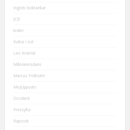
Ingrids boktankar
JCB
krakri
Kultur i öst
Leo Kramár
Månskensdans
Marcus Fridholm
MojUppsats
Occident
Pressylta
Rapsodi