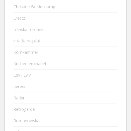
Christine Bredenkamp
Ersatz
franska romaner
in/ad/ae/qu/at
Kornkammer
Kritikerseminariet
Lev i Lviv
perenn
Radar
Retrogarde
Romanowska