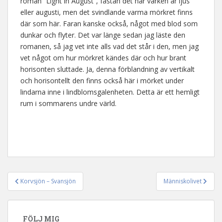
roman ”Light in August”, fastän det här varken är ljus
eller augusti, men det svindlande varma mörkret finns
där som här. Faran kanske också, något med blod som
dunkar och flyter. Det var länge sedan jag läste den
romanen, så jag vet inte alls vad det står i den, men jag
vet något om hur mörkret kändes där och hur brant
horisonten sluttade. Ja, denna förblandning av vertikalt
och horisontellt den finns också här i mörket under
lindarna inne i lindblomsgalenheten. Detta är ett hemligt
rum i sommarens undre värld.
Korvsjön – Svansjön
Människolivet
Inläggsnavigering
FÖLJ MIG