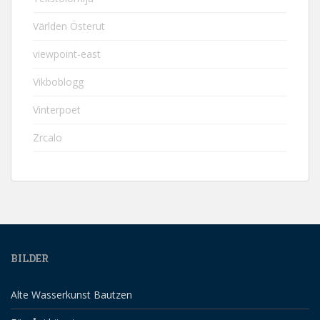
Världen Österut
viewpoint-east
Vikboblogg
Vinterpoet
Zrcalo
BILDER
Alte Wasserkunst Bautzen