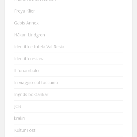
Freya Klier
Gabis Annex
Håkan Lindgren
Identità e tutela Val Resia
Identità resiana
Il funambulo
In viaggio col taccuino
Ingrids boktankar
JCB
krakri
Kultur i öst