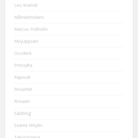
Leo Kramár
Månskensdans
Marcus Fridholm
MojUppsats
Occident
Pressylta
Rapsodi
ResiaNet
Rosaièn
Salzblog
Svante Weyler
Tekstolomija