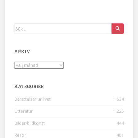
Sök efter:
ARKIV
Arkiv
KATEGORIER
Berättelser ur livet
1 634
Litteratur
1 225
Bilder/bildkonst
444
Resor
401