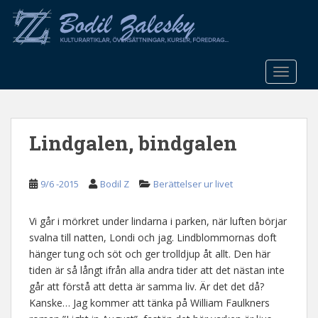
S
k
i
p
t
TOGGLE
o
m
a
Lindgalen, bindgalen
i
n
c
9/6 -2015
Bodil Z
Berättelser ur livet
o
n
t
Vi går i mörkret under lindarna i parken, när luften börjar
e
svalna till natten, Londi och jag. Lindblommornas doft
n
hänger tung och söt och ger trolldjup åt allt. Den här
t
tiden är så långt ifrån alla andra tider att det nästan inte
går att förstå att detta är samma liv. Är det det då?
Kanske… Jag kommer att tänka på William Faulkners