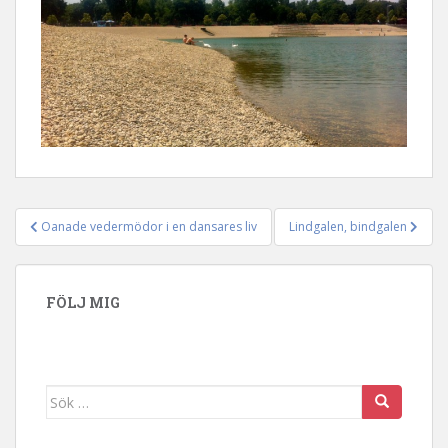
Oanade vedermödor i en dansares liv
Lindgalen, bindgalen
Inläggsnavigering
FÖLJ MIG
Sök efter: