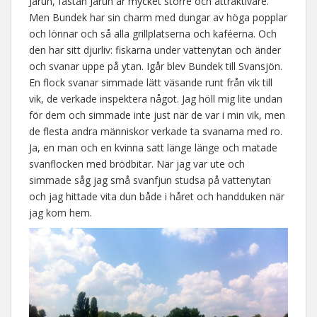
Jarun, fastän Jarun är mycket större och attraktivare.
Men Bundek har sin charm med dungar av höga popplar
och lönnar och så alla grillplatserna och kaféerna. Och
den har sitt djurliv: fiskarna under vattenytan och änder
och svanar uppe på ytan. Igår blev Bundek till Svansjön.
En flock svanar simmade lätt väsande runt från vik till
vik, de verkade inspektera något. Jag höll mig lite undan
för dem och simmade inte just när de var i min vik, men
de flesta andra människor verkade ta svanarna med ro.
Ja, en man och en kvinna satt länge länge och matade
svanflocken med brödbitar. När jag var ute och
simmade såg jag små svanfjun studsa på vattenytan
och jag hittade vita dun både i håret och handduken när
jag kom hem.