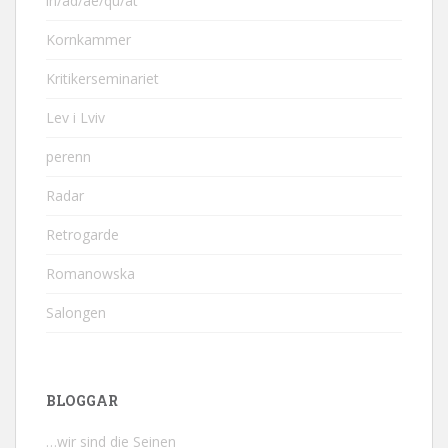
in/ad/ae/qu/at
Kornkammer
Kritikerseminariet
Lev i Lviv
perenn
Radar
Retrogarde
Romanowska
Salongen
BLOGGAR
…wir sind die Seinen