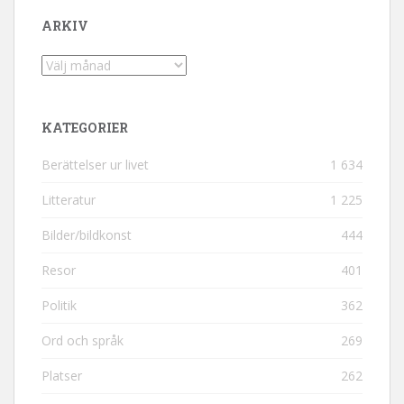
ARKIV
Arkiv
KATEGORIER
Berättelser ur livet
1 634
Litteratur
1 225
Bilder/bildkonst
444
Resor
401
Politik
362
Ord och språk
269
Platser
262