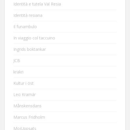
Identità e tutela Val Resia
Identità resiana
Il funambulo
In viaggio col taccuino
Ingrids boktankar
JCB
krakri
Kultur i öst
Leo Kramár
Månskensdans
Marcus Fridholm
MojUppsats