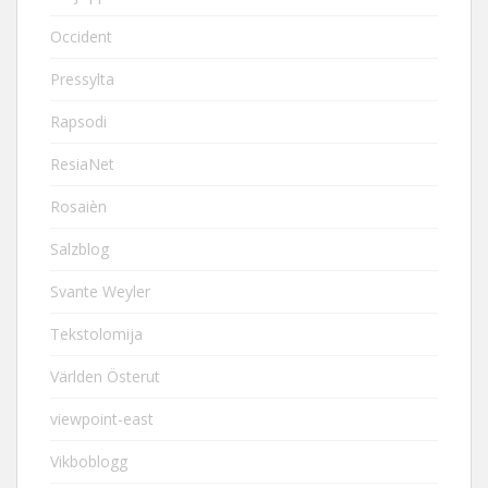
Occident
Pressylta
Rapsodi
ResiaNet
Rosaièn
Salzblog
Svante Weyler
Tekstolomija
Världen Österut
viewpoint-east
Vikboblogg