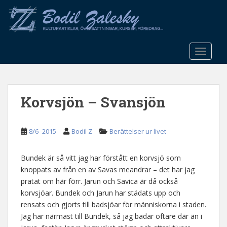
S
k
i
p
t
TOGGLE
o
m
a
Korvsjön – Svansjön
i
n
c
8/6 -2015
Bodil Z
Berättelser ur livet
o
n
t
Bundek är så vitt jag har förstått en korvsjö som
e
knoppats av från en av Savas meandrar – det har jag
n
pratat om här förr. Jarun och Savica är då också
t
korvsjöar. Bundek och Jarun har städats upp och
rensats och gjorts till badsjöar för människorna i staden.
Jag har närmast till Bundek, så jag badar oftare där än i