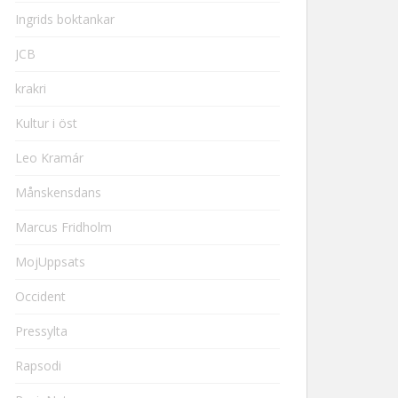
Ingrids boktankar
JCB
krakri
Kultur i öst
Leo Kramár
Månskensdans
Marcus Fridholm
MojUppsats
Occident
Pressylta
Rapsodi