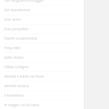
Den långsamma bloggen
Die Kaschemme
Evas dröm
Evas perspektiv
Flarnfri schalottenlök
Freya Klier
Gabis Annex
Håkan Lindgren
Identità e tutela Val Resia
Identità resiana
Il funambulo
In viaggio col taccuino