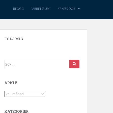
BLOGG
”ARBETSRUM”
YRKESSIDOR
FÖLJ MIG
Sök efter:
ARKIV
Arkiv
KATEGORIER