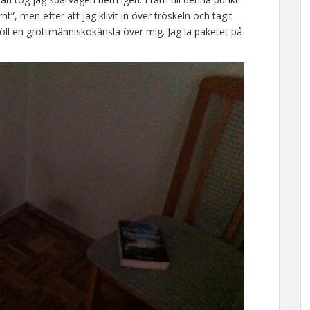
, men efter att jag klivit in över tröskeln och tagit
ll en grottmänniskokänsla över mig. Jag la paketet på