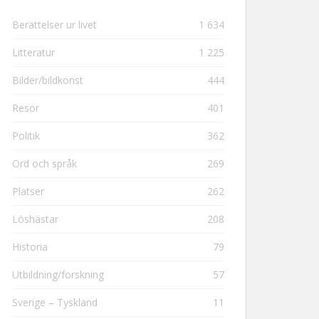
Berättelser ur livet
1 634
Litteratur
1 225
Bilder/bildkonst
444
Resor
401
Politik
362
Ord och språk
269
Platser
262
Löshästar
208
Historia
79
Utbildning/forskning
57
Sverige – Tyskland
11