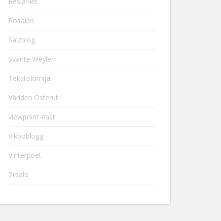
ResiaNet
Rosaièn
Salzblog
Svante Weyler
Tekstolomija
Världen Österut
viewpoint-east
Vikboblogg
Vinterpoet
Zrcalo