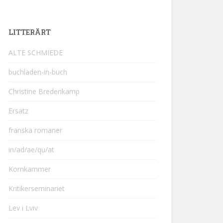
LITTERÄRT
ALTE SCHMIEDE
buchladen-in-buch
Christine Bredenkamp
Ersatz
franska romaner
in/ad/ae/qu/at
Kornkammer
Kritikerseminariet
Lev i Lviv