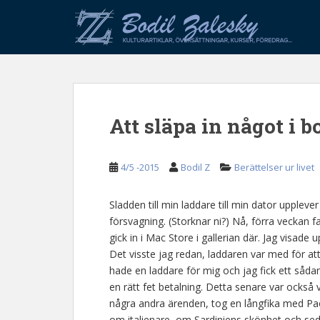
S
k
i
p
t
o
m
Att släpa in något i b
a
i
n
4/5 -2015
Bodil Z
Berättelser ur livet
c
o
n
Sladden till min laddare till min dator uppleve
t
försvagning. (Storknar ni?) Nå, förra veckan fatt
e
gick in i Mac Store i gallerian där. Jag visade 
n
Det visste jag redan, laddaren var med för att 
t
hade en laddare för mig och jag fick ett såda
en rätt fet betalning. Detta senare var också
några andra ärenden, tog en långfika med Pao
om italienare, om Sardiniens skönhet och sed