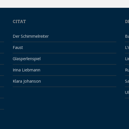
CITAT
D
Der Schimmelreiter
B
Faust
L’
Glasperlenspiel
Li
Irina Liebmann
Ru
Klara Johanson
Sa
Ul