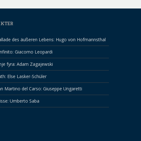
IKTER
allade des äußeren Lebens: Hugo von Hofmannsthal
infinito: Giacomo Leopardi
nje fyra: Adam Zagajewski
th: Else Lasker-Schüler
n Martino del Carso: Giuseppe Ungaretti
isse: Umberto Saba