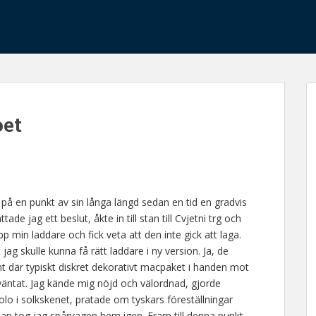
oet
r på en punkt av sin långa längd sedan en tid en gradvis
ade jag ett beslut, åkte in till stan till Cvjetni trg och
upp min laddare och fick veta att den inte gick att laga.
jag skulle kunna få rätt laddare i ny version. Ja, de
nt där typiskt diskret dekorativt macpaket i handen mot
 väntat. Jag kände mig nöjd och välordnad, gjorde
lo i solkskenet, pratade om tyskars föreställningar
an tog jag spårvagen hem igen. Fram till denna punkt