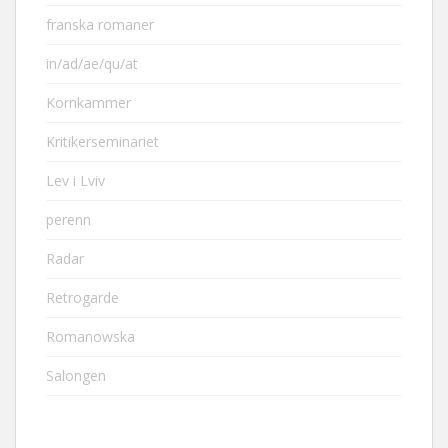
franska romaner
in/ad/ae/qu/at
Kornkammer
Kritikerseminariet
Lev i Lviv
perenn
Radar
Retrogarde
Romanowska
Salongen