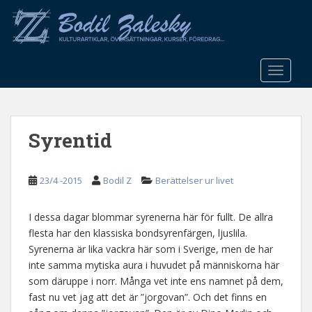
S
k
i
p
t
TOGGLE
o
m
a
Syrentid
i
n
c
23/4 -2015
Bodil Z
Berättelser ur livet
o
n
t
I dessa dagar blommar syrenerna här för fullt. De allra
e
flesta har den klassiska bondsyrenfärgen, ljuslila.
n
Syrenerna är lika vackra här som i Sverige, men de har
t
inte samma mytiska aura i huvudet på människorna här
som däruppe i norr. Många vet inte ens namnet på dem,
fast nu vet jag att det är ”jorgovan”. Och det finns en