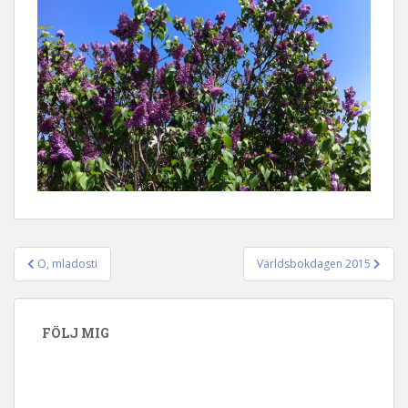
O, mladosti
Världsbokdagen 2015
Inläggsnavigering
FÖLJ MIG