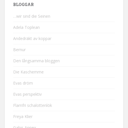
BLOGGAR
…wir sind die Seinen
Adela Toplean
Andedräkt av koppar
Bernur
Den långsamma bloggen
Die Kaschemme
Evas dröm
Evas perspektiv
Flarnfri schalottenlök
Freya Klier
Gabis Annex