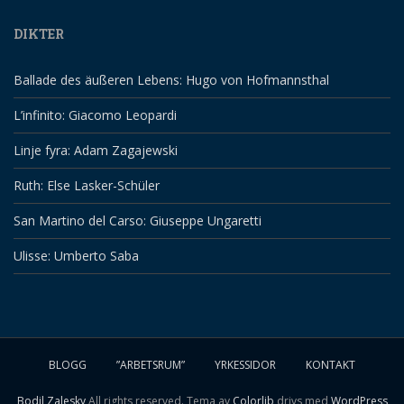
DIKTER
Ballade des äußeren Lebens: Hugo von Hofmannsthal
L’infinito: Giacomo Leopardi
Linje fyra: Adam Zagajewski
Ruth: Else Lasker-Schüler
San Martino del Carso: Giuseppe Ungaretti
Ulisse: Umberto Saba
BLOGG
”ARBETSRUM”
YRKESSIDOR
KONTAKT
Bodil Zalesky
All rights reserved. Tema av
Colorlib
drivs med
WordPress