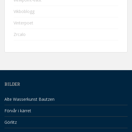
Vikboblogg
Vinterpoet
Zrcalo
BILDER
Alte Wasserkunst Bautzen
Förvår i kärret
Görlitz