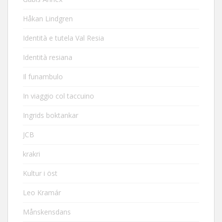
Håkan Lindgren
Identità e tutela Val Resia
Identità resiana
Il funambulo
In viaggio col taccuino
Ingrids boktankar
JCB
krakri
Kultur i öst
Leo Kramár
Månskensdans