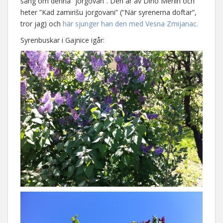
sång om denna ”jorgovan”. Den är av Dino Merlin och
heter ”Kad zamirišu jorgovani” (”När syrenerna doftar”,
tror jag) och
här sjunger han den med Vesna Zmijanac.
Syrenbuskar i Gajnice igår: