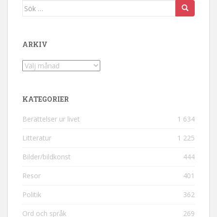
Sök efter:
ARKIV
Arkiv
KATEGORIER
Berättelser ur livet
1 634
Litteratur
1 225
Bilder/bildkonst
444
Resor
401
Politik
362
Ord och språk
269