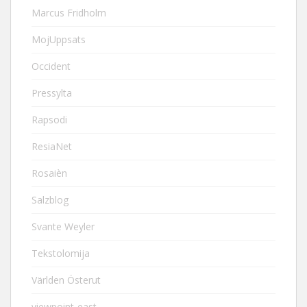
Marcus Fridholm
MojUppsats
Occident
Pressylta
Rapsodi
ResiaNet
Rosaièn
Salzblog
Svante Weyler
Tekstolomija
Världen Österut
viewpoint-east