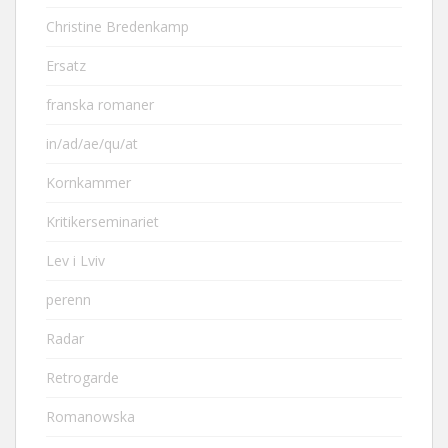
Christine Bredenkamp
Ersatz
franska romaner
in/ad/ae/qu/at
Kornkammer
Kritikerseminariet
Lev i Lviv
perenn
Radar
Retrogarde
Romanowska