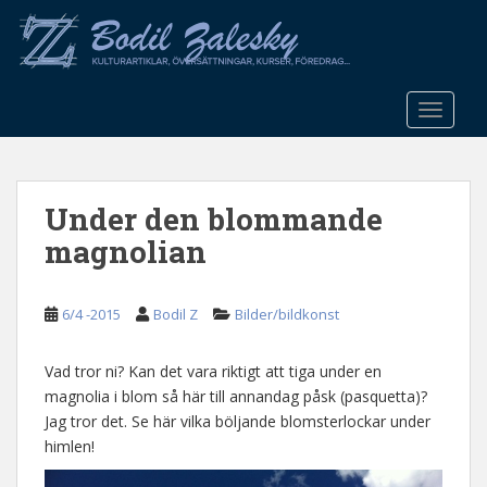
S
k
i
p
t
TOGGLE
o
m
a
Under den blommande
i
n
magnolian
c
o
n
6/4 -2015
Bodil Z
Bilder/bildkonst
t
e
Vad tror ni? Kan det vara riktigt att tiga under en
n
magnolia i blom så här till annandag påsk (pasquetta)?
t
Jag tror det. Se här vilka böljande blomsterlockar under
himlen!