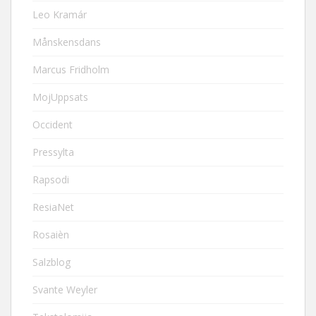
Leo Kramár
Månskensdans
Marcus Fridholm
MojUppsats
Occident
Pressylta
Rapsodi
ResiaNet
Rosaièn
Salzblog
Svante Weyler