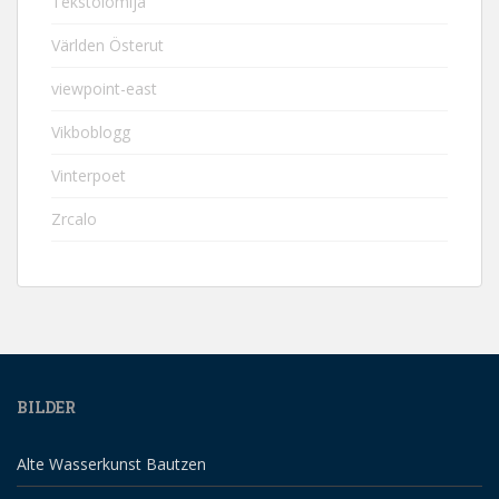
Tekstolomija
Världen Österut
viewpoint-east
Vikboblogg
Vinterpoet
Zrcalo
BILDER
Alte Wasserkunst Bautzen