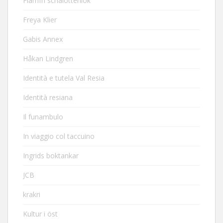
Flarnfri schalottenlök
Freya Klier
Gabis Annex
Håkan Lindgren
Identità e tutela Val Resia
Identità resiana
Il funambulo
In viaggio col taccuino
Ingrids boktankar
JCB
krakri
Kultur i öst