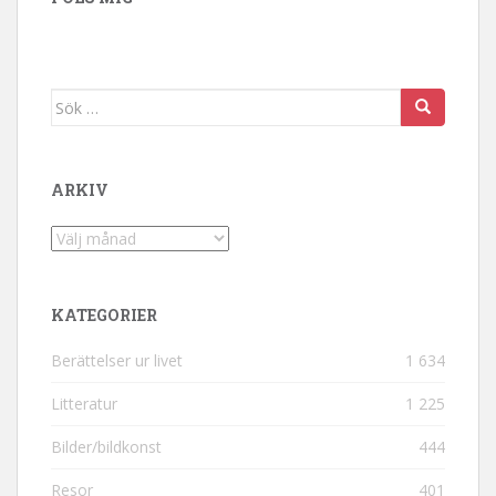
Sök efter:
ARKIV
Arkiv
KATEGORIER
Berättelser ur livet
1 634
Litteratur
1 225
Bilder/bildkonst
444
Resor
401