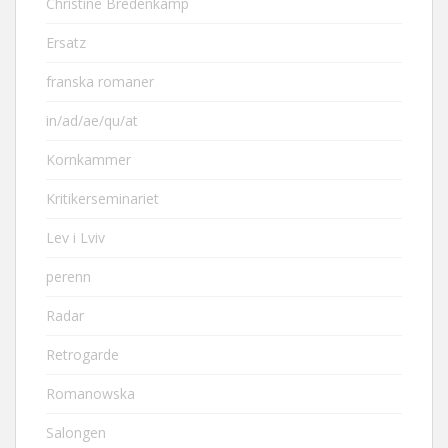
Christine Bredenkamp
Ersatz
franska romaner
in/ad/ae/qu/at
Kornkammer
Kritikerseminariet
Lev i Lviv
perenn
Radar
Retrogarde
Romanowska
Salongen