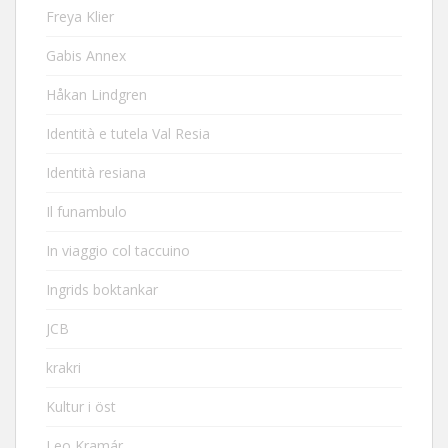
Freya Klier
Gabis Annex
Håkan Lindgren
Identità e tutela Val Resia
Identità resiana
Il funambulo
In viaggio col taccuino
Ingrids boktankar
JCB
krakri
Kultur i öst
Leo Kramár