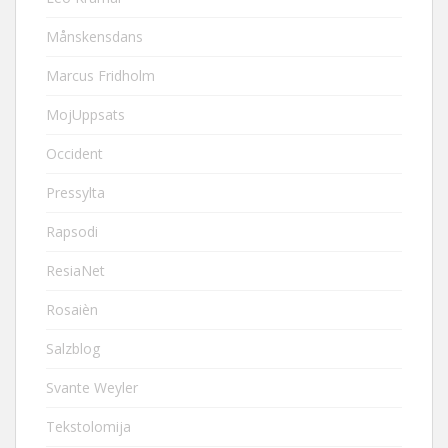
Månskensdans
Marcus Fridholm
MojUppsats
Occident
Pressylta
Rapsodi
ResiaNet
Rosaièn
Salzblog
Svante Weyler
Tekstolomija