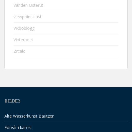
Världen Österut
viewpoint-east
Vikboblogg
Vinterpoet
Zrcalo
BILDER
Alte Wasserkunst Bautzen
Förvår i kärret