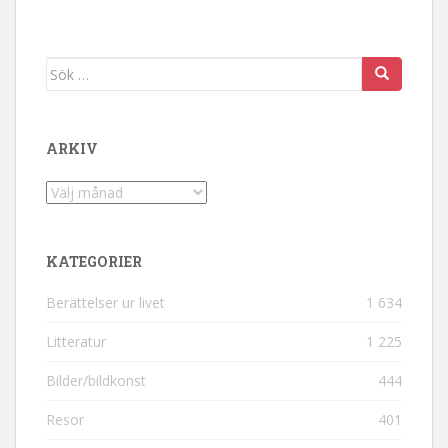
Sök efter:
ARKIV
Arkiv
KATEGORIER
Berättelser ur livet
1 634
Litteratur
1 225
Bilder/bildkonst
444
Resor
401