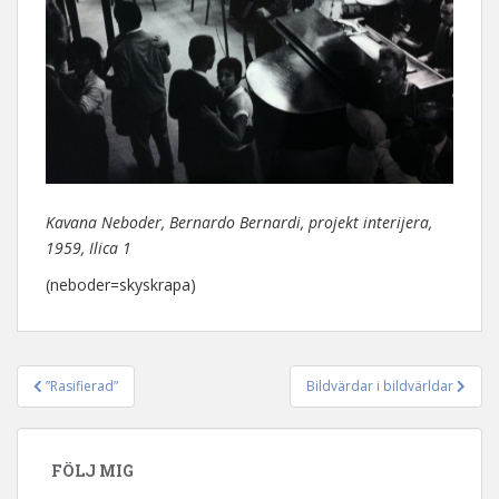
Kavana Neboder, Bernardo Bernardi, projekt interijera,
1959, Ilica 1
(neboder=skyskrapa)
”Rasifierad”
Bildvärdar i bildvärldar
Inläggsnavigering
FÖLJ MIG