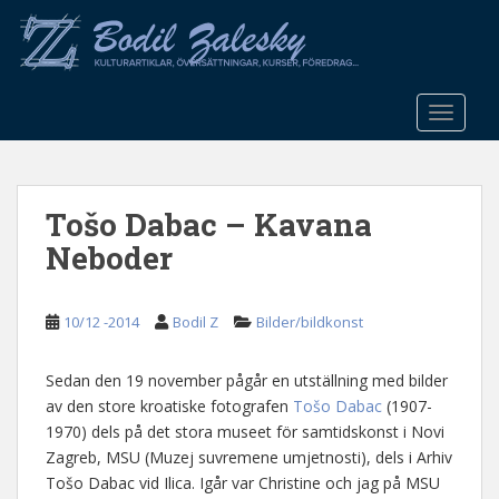
S
k
i
p
t
TOGGLE
o
m
a
Tošo Dabac – Kavana
i
n
Neboder
c
o
n
10/12 -2014
Bodil Z
Bilder/bildkonst
t
e
Sedan den 19 november pågår en utställning med bilder
n
av den store kroatiske fotografen
Tošo Dabac
(1907-
t
1970) dels på det stora museet för samtidskonst i Novi
Zagreb, MSU (Muzej suvremene umjetnosti), dels i Arhiv
Tošo Dabac vid Ilica. Igår var Christine och jag på MSU