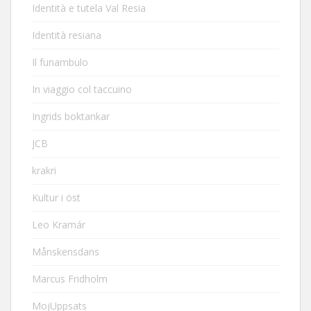
Identità e tutela Val Resia
Identità resiana
Il funambulo
In viaggio col taccuino
Ingrids boktankar
JCB
krakri
Kultur i öst
Leo Kramár
Månskensdans
Marcus Fridholm
MojUppsats