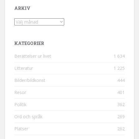
ARKIV
Arkiv
KATEGORIER
Berättelser ur livet
1 634
Litteratur
1 225
Bilder/bildkonst
444
Resor
401
Politik
362
Ord och språk
269
Platser
262