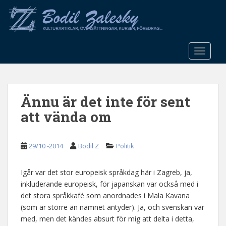
S
k
i
p
t
TOGGLE
o
m
a
Ännu är det inte för sent
i
n
att vända om
c
o
n
29/10 -2014
Bodil Z
Politik
t
e
Igår var det stor europeisk språkdag här i Zagreb, ja,
n
inkluderande europeisk, för japanskan var också med i
t
det stora språkkafé som anordnades i Mala Kavana
(som är större än namnet antyder). Ja, och svenskan var
med, men det kändes absurt för mig att delta i detta,