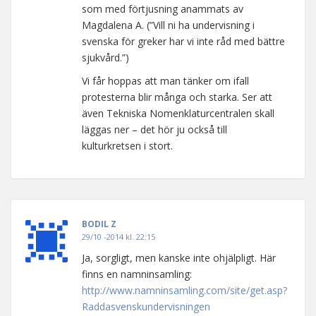
som med förtjusning anammats av
Magdalena A. (”Vill ni ha undervisning i
svenska för greker har vi inte råd med bättre
sjukvård.”)
Vi får hoppas att man tänker om ifall
protesterna blir många och starka. Ser att
även Tekniska Nomenklaturcentralen skall
läggas ner – det hör ju också till
kulturkretsen i stort.
BODIL Z
29/10 -2014 kl. 22:15
Ja, sorgligt, men kanske inte ohjälpligt. Här
finns en namninsamling:
http://www.namninsamling.com/site/get.asp?
Raddasvenskundervisningen