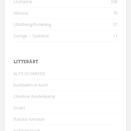
Löshästar
208
Historia
79
Utbildning/forskning
57
Sverige – Tyskland
11
LITTERÄRT
ALTE SCHMIEDE
buchladen-in-buch
Christine Bredenkamp
Ersatz
franska romaner
in/ad/ae/qu/at