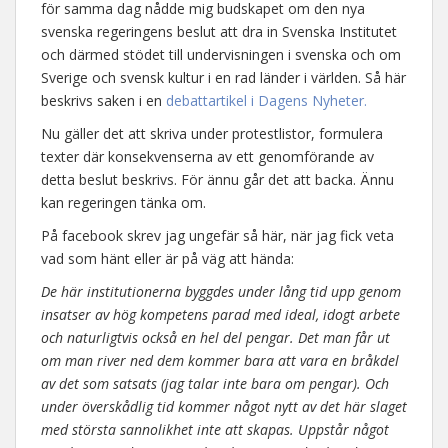
för samma dag nådde mig budskapet om den nya
svenska regeringens beslut att dra in Svenska Institutet
och därmed stödet till undervisningen i svenska och om
Sverige och svensk kultur i en rad länder i världen. Så här
beskrivs saken i en
debattartikel i Dagens Nyheter.
Nu gäller det att skriva under protestlistor, formulera
texter där konsekvenserna av ett genomförande av
detta beslut beskrivs. För ännu går det att backa. Ännu
kan regeringen tänka om.
På facebook skrev jag ungefär så här, när jag fick veta
vad som hänt eller är på väg att hända:
De här institutionerna byggdes under lång tid upp genom
insatser av hög kompetens parad med ideal, idogt arbete
och naturligtvis också en hel del pengar. Det man får ut
om man river ned dem kommer bara att vara en bråkdel
av det som satsats (jag talar inte bara om pengar). Och
under överskådlig tid kommer något nytt av det här slaget
med största sannolikhet inte att skapas. Uppstår något