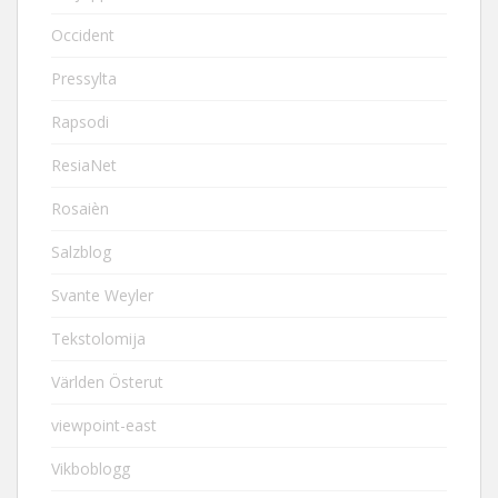
Occident
Pressylta
Rapsodi
ResiaNet
Rosaièn
Salzblog
Svante Weyler
Tekstolomija
Världen Österut
viewpoint-east
Vikboblogg