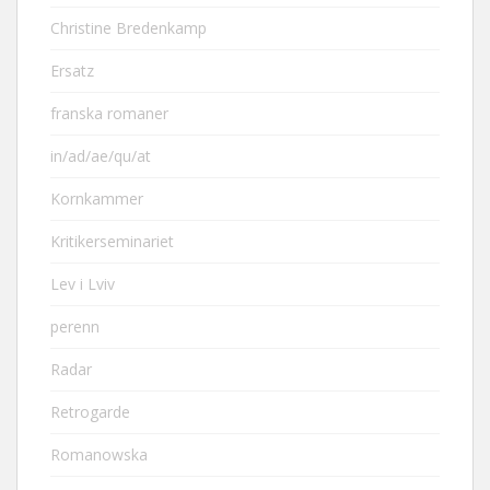
Christine Bredenkamp
Ersatz
franska romaner
in/ad/ae/qu/at
Kornkammer
Kritikerseminariet
Lev i Lviv
perenn
Radar
Retrogarde
Romanowska