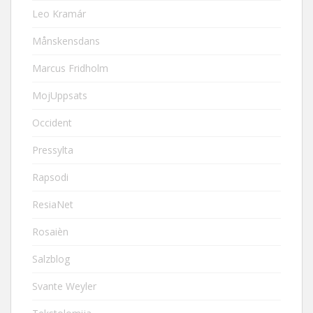
Leo Kramár
Månskensdans
Marcus Fridholm
MojUppsats
Occident
Pressylta
Rapsodi
ResiaNet
Rosaièn
Salzblog
Svante Weyler