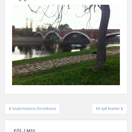
Sisaks historia (försöksvis)
Ett nytt kvarter
Inläggsnavigering
FÖLJ MIG