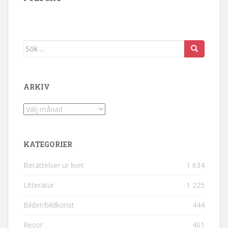
Sök efter:
ARKIV
Arkiv
KATEGORIER
Berättelser ur livet
1 634
Litteratur
1 225
Bilder/bildkonst
444
Resor
401