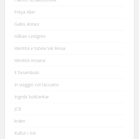
Freya Klier
Gabis Annex
Håkan Lindgren
Identità e tutela Val Resia
Identità resiana
Il funambulo
In viaggio col taccuino
Ingrids boktankar
JCB
krakri
Kultur i öst