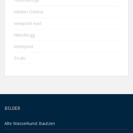
Tekstolomija
Världen Österut
viewpoint-east
Vikboblogg
Vinterpoet
Zrcalo
BILDER
Alte Wasserkunst Bautzen