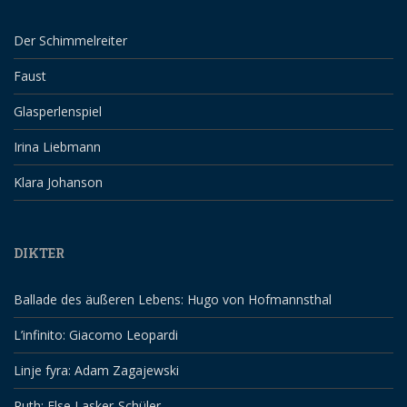
Der Schimmelreiter
Faust
Glasperlenspiel
Irina Liebmann
Klara Johanson
DIKTER
Ballade des äußeren Lebens: Hugo von Hofmannsthal
L’infinito: Giacomo Leopardi
Linje fyra: Adam Zagajewski
Ruth: Else Lasker-Schüler