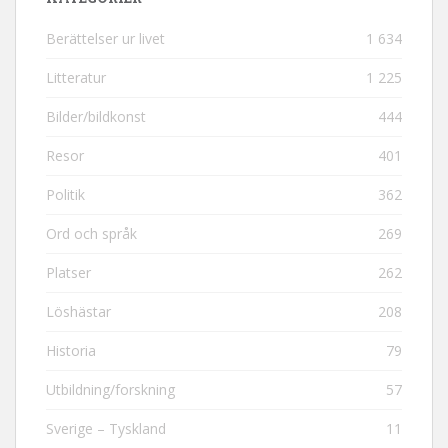
Berättelser ur livet
1 634
Litteratur
1 225
Bilder/bildkonst
444
Resor
401
Politik
362
Ord och språk
269
Platser
262
Löshästar
208
Historia
79
Utbildning/forskning
57
Sverige – Tyskland
11