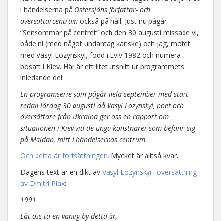
i händelserna på
Östersjöns författar- och
översättarcentrum
också på håll. Just nu pågår
”Sensommar på centret” och den 30 augusti missade vi,
både ni (med något undantag kanske) och jag, mötet
med Vasyl Lozynskyi, född i Lviv 1982 och numera
bosatt i Kiev. Här är ett litet utsnitt ur programmets
inledande del:
En programserie som pågår hela september med start
redan lördag 30 augusti då Vasyl Lozynskyi, poet och
översättare från Ukraina ger oss en rapport om
situationen i Kiev via de unga konstnärer som befann sig
på Maidan, mitt i händelsernas centrum.
Och detta är fortsättningen.
Mycket är alltså kvar.
Dagens text är en dikt av
Vasyl Lozynskyi i översättning
av Dmitri Plax
:
1991
Låt oss ta en vanlig by detta år,