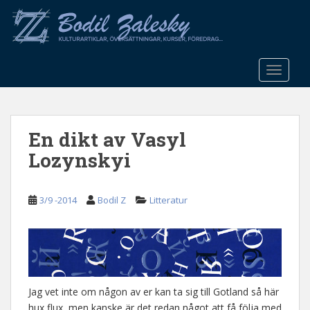
S
k
i
p
t
TOGGLE
o
m
a
En dikt av Vasyl
i
n
Lozynskyi
c
o
n
3/9 -2014
Bodil Z
Litteratur
t
e
n
t
Jag vet inte om någon av er kan ta sig till Gotland så här
hux flux, men kanske är det redan något att få följa med