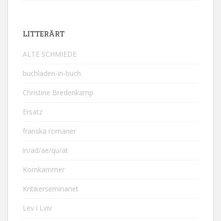
LITTERÄRT
ALTE SCHMIEDE
buchladen-in-buch
Christine Bredenkamp
Ersatz
franska romaner
in/ad/ae/qu/at
Kornkammer
Kritikerseminariet
Lev i Lviv