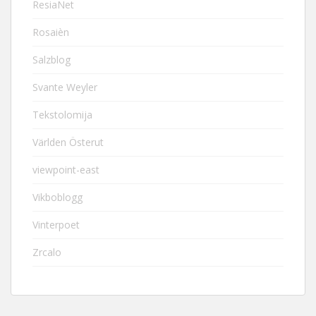
ResiaNet
Rosaièn
Salzblog
Svante Weyler
Tekstolomija
Världen Österut
viewpoint-east
Vikboblogg
Vinterpoet
Zrcalo