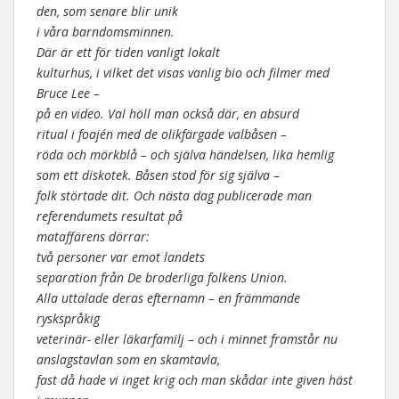
den, som senare blir unik
i våra barndomsminnen.
Där är ett för tiden vanligt lokalt
kulturhus, i vilket det visas vanlig bio och filmer med
Bruce Lee –
på en video. Val höll man också där, en absurd
ritual i foajén med de olikfärgade valbåsen –
röda och mörkblå – och själva händelsen, lika hemlig
som ett diskotek. Båsen stod för sig själva –
folk störtade dit. Och nästa dag publicerade man
referendumets resultat på
mataffärens dörrar:
två personer var emot landets
separation från De broderliga folkens Union.
Alla uttalade deras efternamn – en främmande
ryskspråkig
veterinär- eller läkarfamilj – och i minnet framstår nu
anslagstavlan som en skamtavla,
fast då hade vi inget krig och man skådar inte given häst