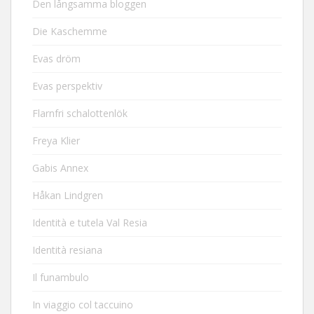
Den långsamma bloggen
Die Kaschemme
Evas dröm
Evas perspektiv
Flarnfri schalottenlök
Freya Klier
Gabis Annex
Håkan Lindgren
Identità e tutela Val Resia
Identità resiana
Il funambulo
In viaggio col taccuino