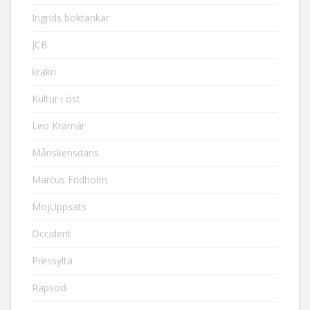
Ingrids boktankar
JCB
krakri
Kultur i öst
Leo Kramár
Månskensdans
Marcus Fridholm
MojUppsats
Occident
Pressylta
Rapsodi