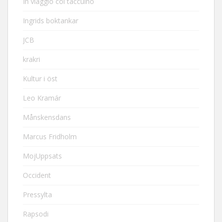
In viaggio col taccuino
Ingrids boktankar
JCB
krakri
Kultur i öst
Leo Kramár
Månskensdans
Marcus Fridholm
MojUppsats
Occident
Pressylta
Rapsodi