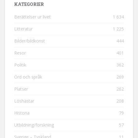
KATEGORIER
Berättelser ur livet
1 634
Litteratur
1 225
Bilder/bildkonst
444
Resor
401
Politik
362
Ord och språk
269
Platser
262
Löshästar
208
Historia
79
Utbildning/forskning
57
Sverige – Tyskland
11