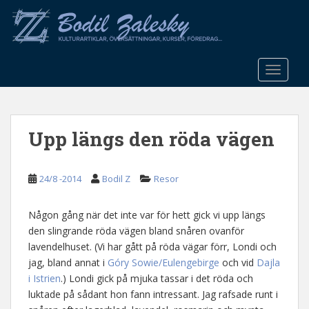
S
k
i
p
t
TOGGLE
o
m
a
Upp längs den röda vägen
i
n
c
24/8 -2014
Bodil Z
Resor
o
n
t
Någon gång när det inte var för hett gick vi upp längs
e
den slingrande röda vägen bland snåren ovanför
n
lavendelhuset. (Vi har gått på röda vägar förr, Londi och
t
jag, bland annat i
Góry Sowie/Eulengebirge
och vid
Dajla
i Istrien
.) Londi gick på mjuka tassar i det röda och
luktade på sådant hon fann intressant. Jag rafsade runt i