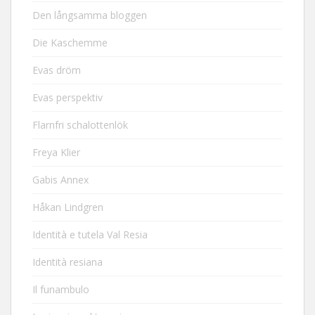
Den långsamma bloggen
Die Kaschemme
Evas dröm
Evas perspektiv
Flarnfri schalottenlök
Freya Klier
Gabis Annex
Håkan Lindgren
Identità e tutela Val Resia
Identità resiana
Il funambulo