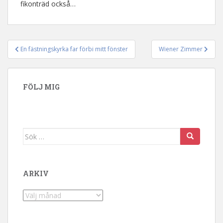
fikonträd också…
En fästningskyrka far förbi mitt fönster
Wiener Zimmer
Inläggsnavigering
FÖLJ MIG
Sök efter:
ARKIV
Arkiv