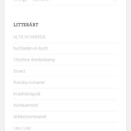
LITTERÄRT
ALTE SCHMIEDE
buchladen-in-buch
Christine Bredenkamp
Ersatz
franska romaner
in/ad/ae/qu/at
Kornkammer
Kritikerseminariet
Lev i Lviv