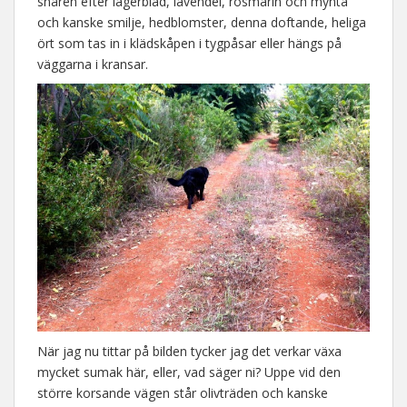
snåren efter lagerblad, lavendel, rosmarin och mynta
och kanske smilje, hedblomster, denna doftande, heliga
ört som tas in i klädskåpen i tygpåsar eller hängs på
väggarna i kransar.
När jag nu tittar på bilden tycker jag det verkar växa
mycket sumak här, eller, vad säger ni? Uppe vid den
större korsande vägen står olivträden och kanske