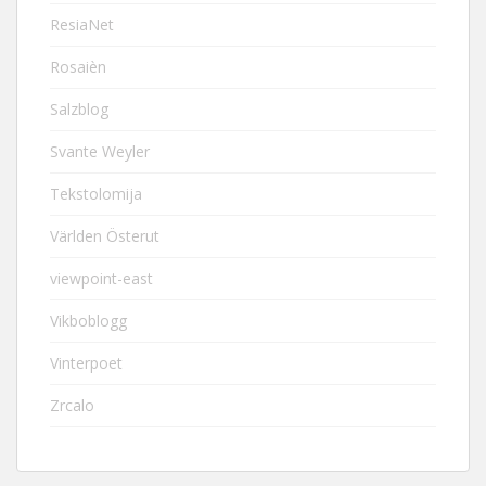
ResiaNet
Rosaièn
Salzblog
Svante Weyler
Tekstolomija
Världen Österut
viewpoint-east
Vikboblogg
Vinterpoet
Zrcalo