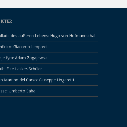
IKTER
allade des äußeren Lebens: Hugo von Hofmannsthal
infinito: Giacomo Leopardi
nje fyra: Adam Zagajewski
th: Else Lasker-Schüler
n Martino del Carso: Giuseppe Ungaretti
isse: Umberto Saba