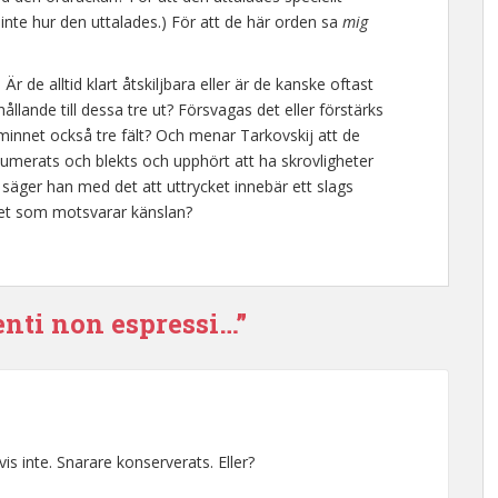
inte hur den uttalades.) För att de här orden sa
mig
Är de alltid klart åtskiljbara eller är de kanske oftast
llande till dessa tre ut? Försvagas det eller förstärks
r minnet också tre fält? Och menar Tarkovskij att de
sumerats och blekts och upphört att ha skrovligheter
 säger han med det att uttrycket innebär ett slags
a, det som motsvarar känslan?
enti non espressi…”
vis inte. Snarare konserverats. Eller?