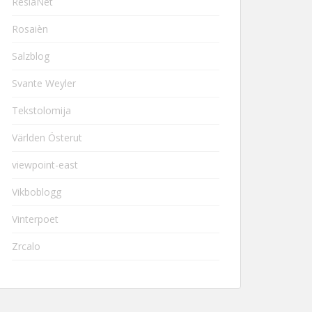
ResiaNet
Rosaièn
Salzblog
Svante Weyler
Tekstolomija
Världen Österut
viewpoint-east
Vikboblogg
Vinterpoet
Zrcalo