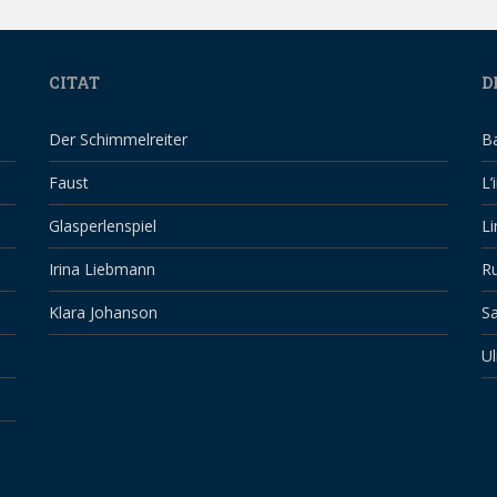
CITAT
D
Der Schimmelreiter
B
Faust
L’
Glasperlenspiel
Li
Irina Liebmann
Ru
Klara Johanson
Sa
Ul