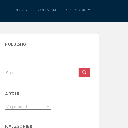
BLOGG
”ARBETSRUM”
YRKESSIDOR
FÖLJ MIG
Sök efter:
ARKIV
Arkiv
KATEGORIER