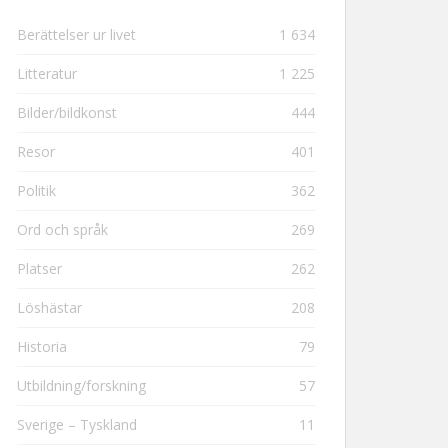
Berättelser ur livet
1 634
Litteratur
1 225
Bilder/bildkonst
444
Resor
401
Politik
362
Ord och språk
269
Platser
262
Löshästar
208
Historia
79
Utbildning/forskning
57
Sverige – Tyskland
11