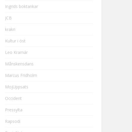
Ingrids boktankar
JCB
krakri
Kultur i öst
Leo Kramár
Månskensdans
Marcus Fridholm
MojUppsats
Occident
Pressylta
Rapsodi