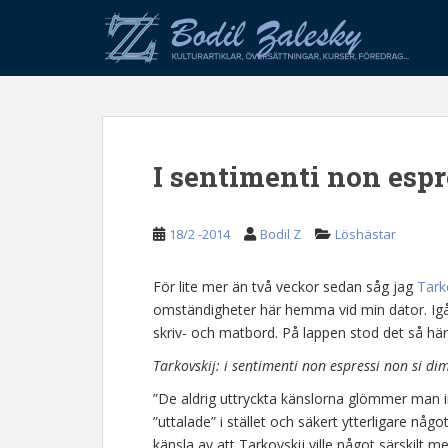
S
k
i
p
t
o
m
I sentimenti non espr
a
i
n
18/2 -2014
Bodil Z
Löshästar
c
o
n
För lite mer än två veckor sedan såg jag
Tark
t
omständigheter här hemma vid min dator. Igå
e
skriv- och matbord. På lappen stod det så här
n
Tarkovskij: i sentimenti non espressi non si di
t
”De aldrig uttryckta känslorna glömmer man i
”uttalade” i stället och säkert ytterligare någo
känsla av att Tarkovskij ville något särskilt 