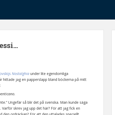
essi…
ovskijs
Nostalghia
under lite egendomliga
r hittade jag en papperslapp bland böckerna på mitt
:
menticano.
nte.” Ungefär så blir det på svenska. Man kunde säga
t. Varför skrev jag upp det här? För att jag fick en
med den ordräckan? För att den uttalades speciellt