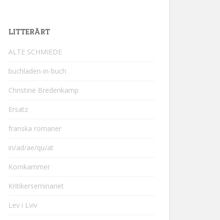
LITTERÄRT
ALTE SCHMIEDE
buchladen-in-buch
Christine Bredenkamp
Ersatz
franska romaner
in/ad/ae/qu/at
Kornkammer
Kritikerseminariet
Lev i Lviv