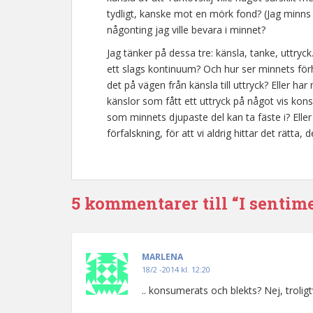
tydligt, kanske mot en mörk fond? (Jag minns 
någonting jag ville bevara i minnet?
Jag tänker på dessa tre: känsla, tanke, uttryck. 
ett slags kontinuum? Och hur ser minnets förhå
det på vägen från känsla till uttryck? Eller ha
känslor som fått ett uttryck på något vis kon
som minnets djupaste del kan ta fäste i? Eller
förfalskning, för att vi aldrig hittar det rätt
5 kommentarer till “I sentim
MARLENA
18/2 -2014 kl. 12:20
.. konsumerats och blekts? Nej, troligt