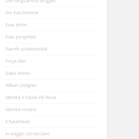
Den långsamma bloggen
Die Kaschemme
Evas dröm
Evas perspektiv
Flarnfri schalottenlök
Freya Klier
Gabis Annex
Håkan Lindgren
Identità e tutela Val Resia
Identità resiana
Il funambulo
In viaggio col taccuino