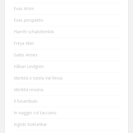
Evas dröm
Evas perspektiv
Flarnfri schalottenlök
Freya Klier
Gabis Annex
Håkan Lindgren
Identità e tutela Val Resia
Identità resiana
Il funambulo
In viaggio col taccuino
Ingrids boktankar