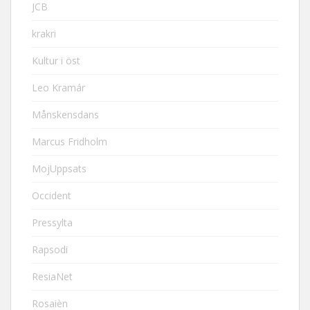
JCB
krakri
Kultur i öst
Leo Kramár
Månskensdans
Marcus Fridholm
MojUppsats
Occident
Pressylta
Rapsodi
ResiaNet
Rosaièn