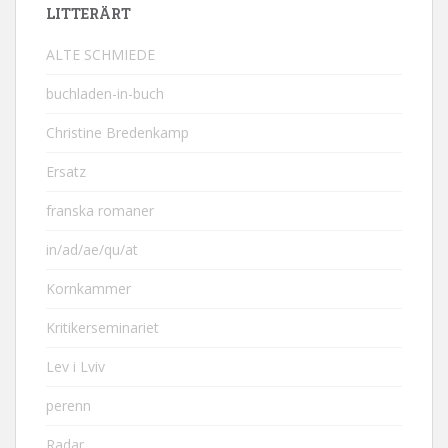
LITTERÄRT
ALTE SCHMIEDE
buchladen-in-buch
Christine Bredenkamp
Ersatz
franska romaner
in/ad/ae/qu/at
Kornkammer
Kritikerseminariet
Lev i Lviv
perenn
Radar