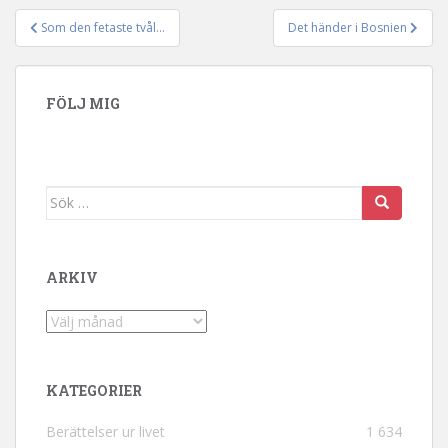
Som den fetaste tvål…
Det händer i Bosnien
Inläggsnavigering
FÖLJ MIG
Sök efter:
ARKIV
Arkiv
KATEGORIER
Berättelser ur livet
1 634