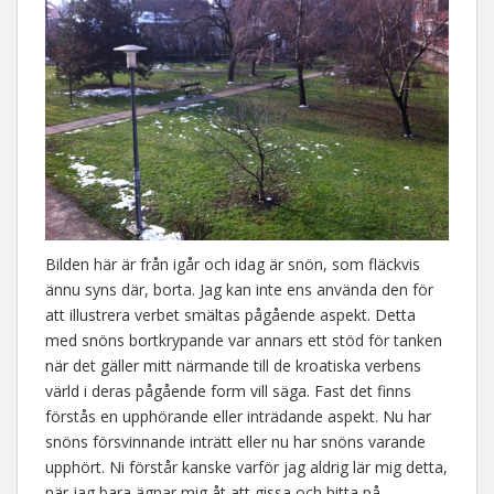
Bilden här är från igår och idag är snön, som fläckvis
ännu syns där, borta. Jag kan inte ens använda den för
att illustrera verbet smältas pågående aspekt. Detta
med snöns bortkrypande var annars ett stöd för tanken
när det gäller mitt närmande till de kroatiska verbens
värld i deras pågående form vill säga. Fast det finns
förstås en upphörande eller inträdande aspekt. Nu har
snöns försvinnande inträtt eller nu har snöns varande
upphört. Ni förstår kanske varför jag aldrig lär mig detta,
när jag bara ägnar mig åt att gissa och hitta på.