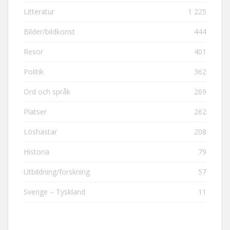
Litteratur
1 225
Bilder/bildkonst
444
Resor
401
Politik
362
Ord och språk
269
Platser
262
Löshästar
208
Historia
79
Utbildning/forskning
57
Sverige – Tyskland
11