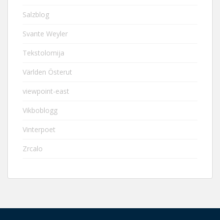
Salzblog
Svante Weyler
Tekstolomija
Världen Österut
viewpoint-east
Vikboblogg
Vinterpoet
Zrcalo