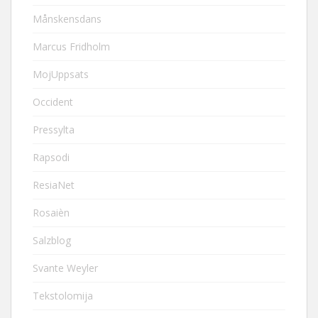
Månskensdans
Marcus Fridholm
MojUppsats
Occident
Pressylta
Rapsodi
ResiaNet
Rosaièn
Salzblog
Svante Weyler
Tekstolomija