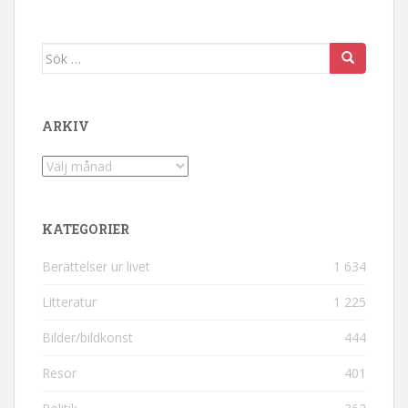
Sök efter:
ARKIV
Arkiv
KATEGORIER
Berättelser ur livet
1 634
Litteratur
1 225
Bilder/bildkonst
444
Resor
401