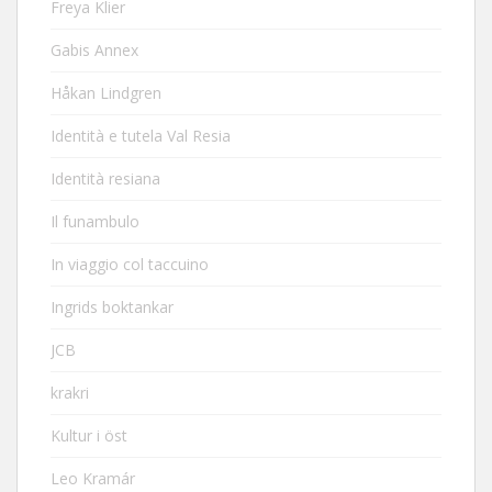
Freya Klier
Gabis Annex
Håkan Lindgren
Identità e tutela Val Resia
Identità resiana
Il funambulo
In viaggio col taccuino
Ingrids boktankar
JCB
krakri
Kultur i öst
Leo Kramár