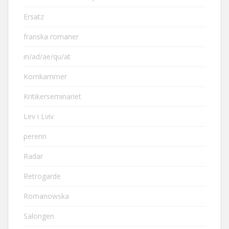
Ersatz
franska romaner
in/ad/ae/qu/at
Kornkammer
Kritikerseminariet
Lev i Lviv
perenn
Radar
Retrogarde
Romanowska
Salongen