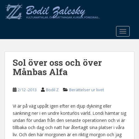
S
k
i
p
t
TOGGLE
o
m
a
Sol över oss och över
i
n
Månbas Alfa
c
o
n
2/12 -2013
Bodil Z
Berättelser ur livet
t
e
Vi är på väg uppåt igen efter en djup dykning eller
n
sänkning ner i en undre konturlös värld. Londi hämtar sig
t
undan för undan från den senaste operationen och vi är
tillbaka och dag och natt har återtagit sina platser i våra
liv. Och den här morgonen är en riktig morgon och jag