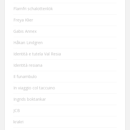
Flarnfri schalottenlök
Freya Klier
Gabis Annex
Håkan Lindgren
Identità e tutela Val Resia
Identità resiana
Il funambulo
In viaggio col taccuino
Ingrids boktankar
JCB
krakri