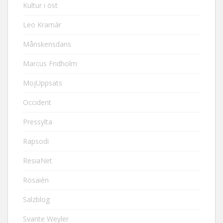
Kultur i öst
Leo Kramár
Månskensdans
Marcus Fridholm
MojUppsats
Occident
Pressylta
Rapsodi
ResiaNet
Rosaièn
Salzblog
Svante Weyler