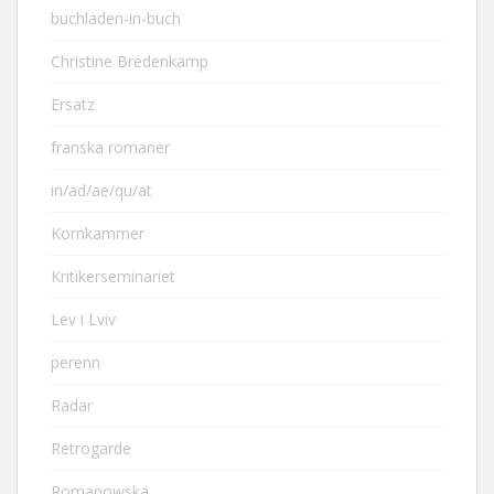
buchladen-in-buch
Christine Bredenkamp
Ersatz
franska romaner
in/ad/ae/qu/at
Kornkammer
Kritikerseminariet
Lev i Lviv
perenn
Radar
Retrogarde
Romanowska