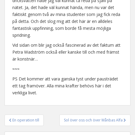
dricksvatten hade jag väl kunnat ta reda på själv på
nätet. Ja, det hade väl kunnat hända, men nu var det
faktiskt genom två av mina studenter som jag fick reda
på detta. Och det slog mig att det här är en alldeles
fantastisk uppfinning, som borde få mesta möjliga
spridning.
Vid sidan om blir jag också fascinerad av det faktum att
Petra Wadström också eller kanske till och med främst
är konstnär…
≈≈≈
PS Det kommer att vara ganska tyst under pausträdet
ett tag framöver. Alla mina krafter behövs här i det
verkliga livet.
En operation till
Sol över oss och över Månbas Alfa
Inläggsnavigering