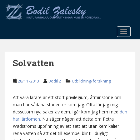
S
k
i
p
t
TOGGLE
o
m
a
Solvatten
i
n
c
28/11 -2013
Bodil Z
Utbildning/forskning
o
n
t
Att vara lärare är ett stort privilegium, åtminstone om
e
man har sådana studenter som jag. Ofta lär jag mig
n
dessutom nya saker av dem. Igår kom jag hem med
den
t
här lärdomen.
Nu säger någon att detta om Petra
Wadströms uppfinning av ett sätt att utan kemikalier
rena vatten så att det till exempel blir till dugligt