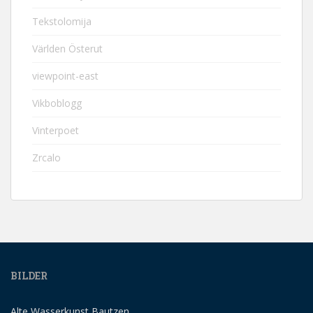
Tekstolomija
Världen Österut
viewpoint-east
Vikboblogg
Vinterpoet
Zrcalo
BILDER
Alte Wasserkunst Bautzen