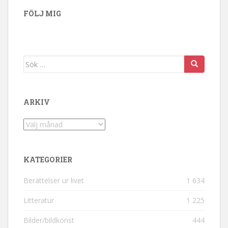
FÖLJ MIG
Sök efter:
ARKIV
Arkiv
KATEGORIER
Berättelser ur livet
1 634
Litteratur
1 225
Bilder/bildkonst
444