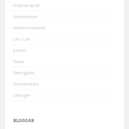
in/ad/ae/qu/at
Kornkammer
Kritikerseminariet
Lev i Lviv
perenn
Radar
Retrogarde
Romanowska
Salongen
BLOGGAR