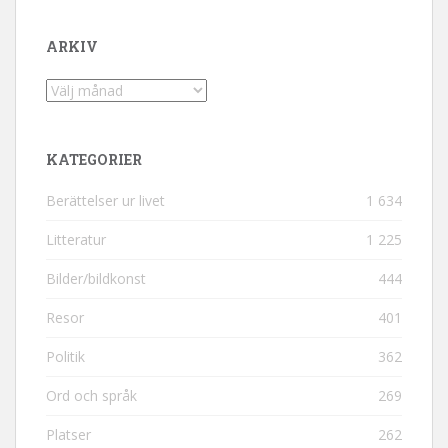
ARKIV
Arkiv
KATEGORIER
Berättelser ur livet
1 634
Litteratur
1 225
Bilder/bildkonst
444
Resor
401
Politik
362
Ord och språk
269
Platser
262