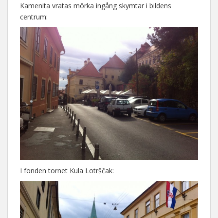
Kamenita vratas mörka ingång skymtar i bildens
centrum:
I fonden tornet Kula Lotrščak: