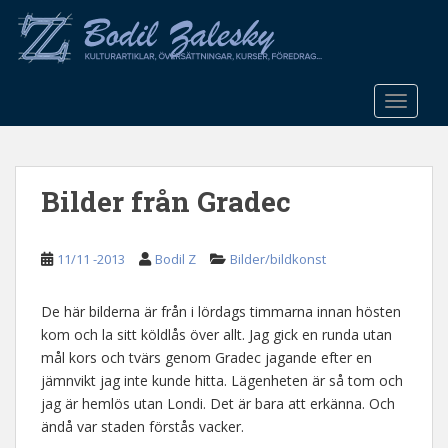
S
k
i
p
t
TOGGLE
o
m
a
Bilder från Gradec
i
n
c
11/11 -2013
Bodil Z
Bilder/bildkonst
o
n
t
De här bilderna är från i lördags timmarna innan hösten
e
kom och la sitt köldlås över allt. Jag gick en runda utan
n
mål kors och tvärs genom Gradec jagande efter en
t
jämnvikt jag inte kunde hitta. Lägenheten är så tom och
jag är hemlös utan Londi. Det är bara att erkänna. Och
ändå var staden förstås vacker.