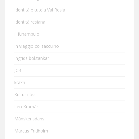
Identità e tutela Val Resia
Identità resiana
Il funambulo
In viaggio col taccuino
Ingrids boktankar
JCB
krakri
Kultur i öst
Leo Kramár
Månskensdans
Marcus Fridholm