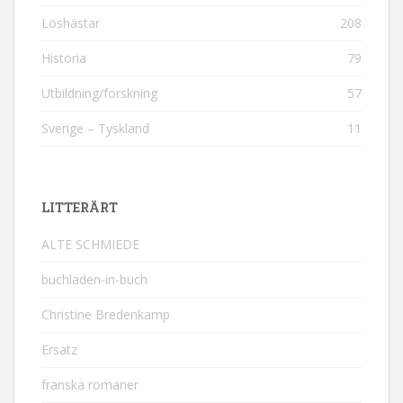
Löshästar
208
Historia
79
Utbildning/forskning
57
Sverige – Tyskland
11
LITTERÄRT
ALTE SCHMIEDE
buchladen-in-buch
Christine Bredenkamp
Ersatz
franska romaner