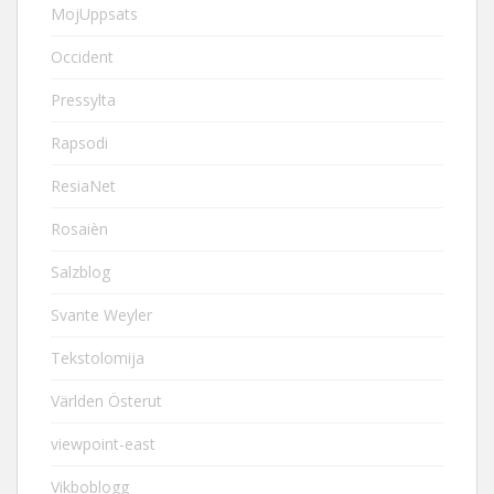
MojUppsats
Occident
Pressylta
Rapsodi
ResiaNet
Rosaièn
Salzblog
Svante Weyler
Tekstolomija
Världen Österut
viewpoint-east
Vikboblogg