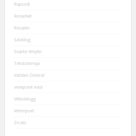
Rapsodi
ResiaNet
Rosaièn
Salzblog
Svante Weyler
Tekstolomija
Världen Österut
viewpoint-east
Vikboblogg
Vinterpoet
Zrcalo