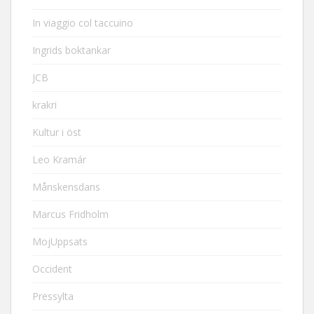
In viaggio col taccuino
Ingrids boktankar
JCB
krakri
Kultur i öst
Leo Kramár
Månskensdans
Marcus Fridholm
MojUppsats
Occident
Pressylta