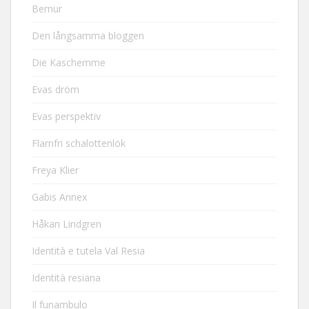
Bernur
Den långsamma bloggen
Die Kaschemme
Evas dröm
Evas perspektiv
Flarnfri schalottenlök
Freya Klier
Gabis Annex
Håkan Lindgren
Identità e tutela Val Resia
Identità resiana
Il funambulo