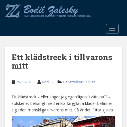
S
k
i
p
t
TOGGLE
o
m
a
Ett klädstreck i tillvarons
i
n
mitt
c
o
n
29/1 -2013
Bodil Z
Berättelser ur livet
t
e
Ett klädstreck – eller säger jag egentligen ”tvättlina”? – i
n
solskenet behängt med enkla färgglada kläder befinner
t
sig i den mänskliga tillvarons mitt. Så är det. Titta själva: