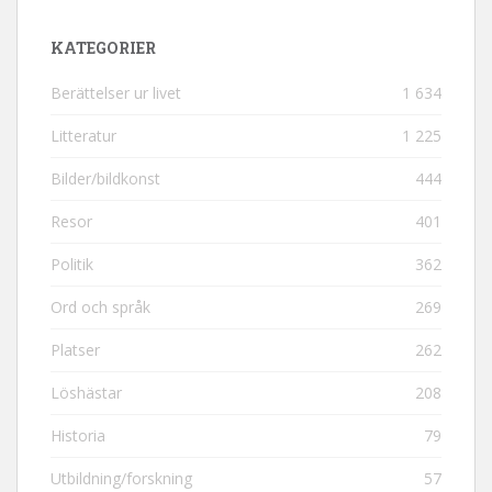
KATEGORIER
Berättelser ur livet
1 634
Litteratur
1 225
Bilder/bildkonst
444
Resor
401
Politik
362
Ord och språk
269
Platser
262
Löshästar
208
Historia
79
Utbildning/forskning
57