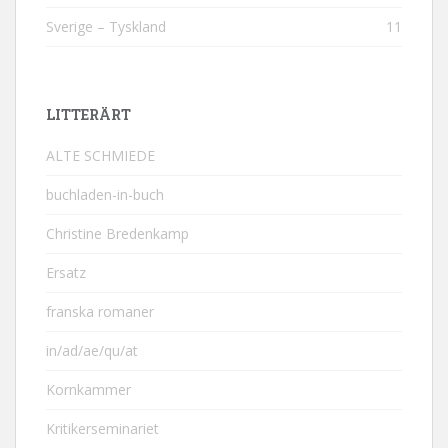
Sverige – Tyskland
11
LITTERÄRT
ALTE SCHMIEDE
buchladen-in-buch
Christine Bredenkamp
Ersatz
franska romaner
in/ad/ae/qu/at
Kornkammer
Kritikerseminariet