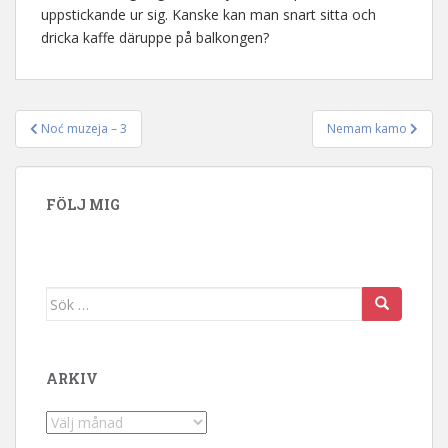
uppstickande ur sig. Kanske kan man snart sitta och
dricka kaffe däruppe på balkongen?
Noć muzeja – 3
Nemam kamo
Inläggsnavigering
FÖLJ MIG
Sök efter:
ARKIV
Arkiv