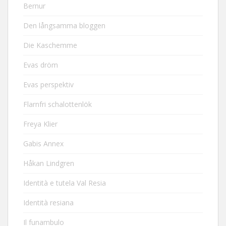
Bernur
Den långsamma bloggen
Die Kaschemme
Evas dröm
Evas perspektiv
Flarnfri schalottenlök
Freya Klier
Gabis Annex
Håkan Lindgren
Identità e tutela Val Resia
Identità resiana
Il funambulo