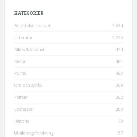
KATEGORIER
Berättelser ur livet
1 634
Litteratur
1 225
Bilder/bildkonst
444
Resor
401
Politik
362
Ord och språk
269
Platser
262
Löshästar
208
Historia
79
Utbildning/forskning
57