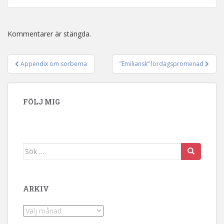
Kommentarer är stängda.
Appendix om sorberna
”Emiliansk” lördagspromenad
Inläggsnavigering
FÖLJ MIG
Sök efter:
ARKIV
Arkiv