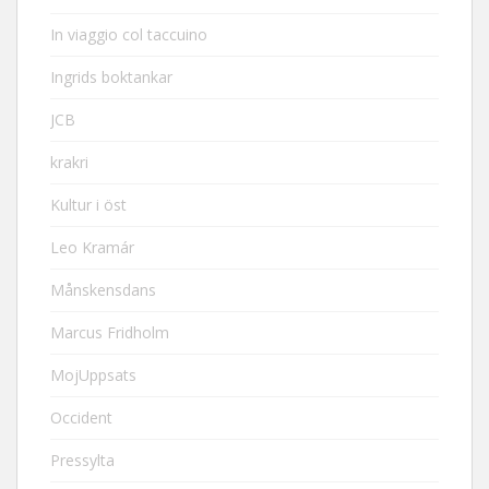
In viaggio col taccuino
Ingrids boktankar
JCB
krakri
Kultur i öst
Leo Kramár
Månskensdans
Marcus Fridholm
MojUppsats
Occident
Pressylta