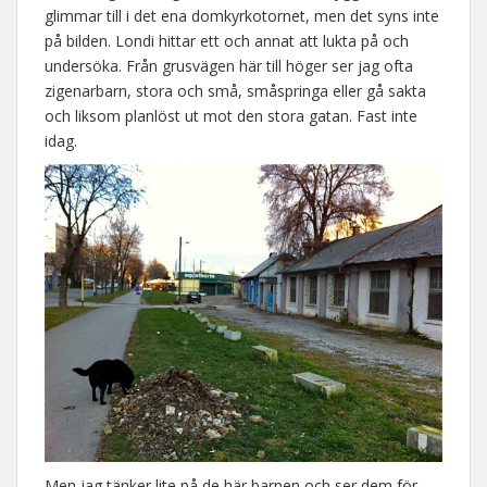
glimmar till i det ena domkyrkotornet, men det syns inte
på bilden. Londi hittar ett och annat att lukta på och
undersöka. Från grusvägen här till höger ser jag ofta
zigenarbarn, stora och små, småspringa eller gå sakta
och liksom planlöst ut mot den stora gatan. Fast inte
idag.
Men jag tänker lite på de här barnen och ser dem för