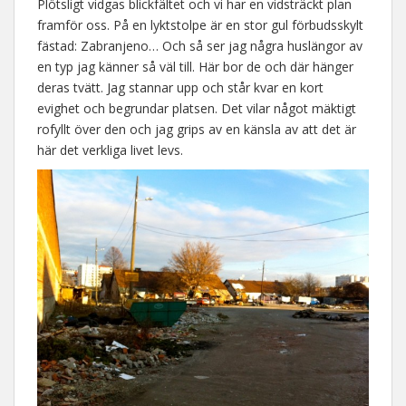
Plötsligt vidgas blickfältet och vi har en vidsträckt plan
framför oss. På en lyktstolpe är en stor gul förbudsskylt
fästad: Zabranjeno… Och så ser jag några huslängor av
en typ jag känner så väl till. Här bor de och där hänger
deras tvätt. Jag stannar upp och står kvar en kort
evighet och begrundar platsen. Det vilar något mäktigt
rofyllt över den och jag grips av en känsla av att det är
här det verkliga livet levs.