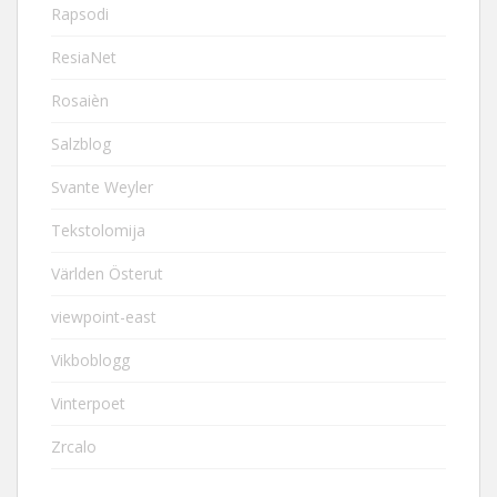
Rapsodi
ResiaNet
Rosaièn
Salzblog
Svante Weyler
Tekstolomija
Världen Österut
viewpoint-east
Vikboblogg
Vinterpoet
Zrcalo