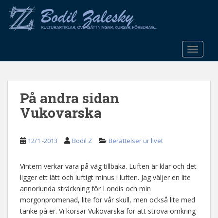
S
k
i
p
t
TOGGLE
o
m
a
På andra sidan
i
n
Vukovarska
c
o
n
12/1 -2013
Bodil Z
Berättelser ur livet
t
e
Vintern verkar vara på väg tillbaka. Luften är klar och det
n
ligger ett lätt och luftigt minus i luften. Jag väljer en lite
t
annorlunda sträckning för Londis och min
morgonpromenad, lite för vår skull, men också lite med
tanke på er. Vi korsar Vukovarska för att ströva omkring