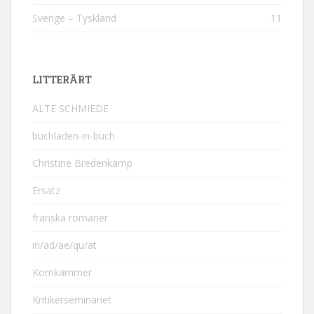
Sverige – Tyskland
11
LITTERÄRT
ALTE SCHMIEDE
buchladen-in-buch
Christine Bredenkamp
Ersatz
franska romaner
in/ad/ae/qu/at
Kornkammer
Kritikerseminariet