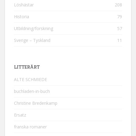
Löshästar
208
Historia
79
Utbildning/forskning
57
Sverige – Tyskland
11
LITTERÄRT
ALTE SCHMIEDE
buchladen-in-buch
Christine Bredenkamp
Ersatz
franska romaner