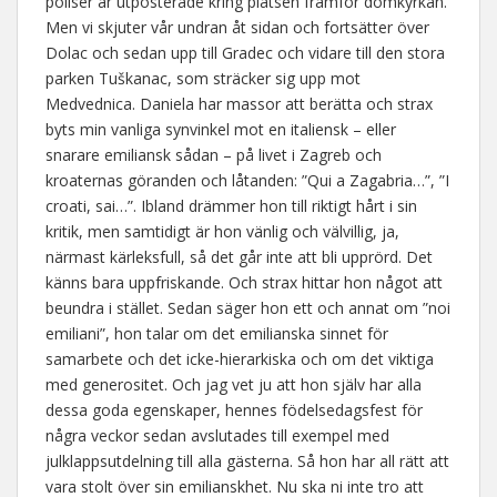
poliser är utposterade kring platsen framför domkyrkan.
Men vi skjuter vår undran åt sidan och fortsätter över
Dolac och sedan upp till Gradec och vidare till den stora
parken Tuškanac, som sträcker sig upp mot
Medvednica. Daniela har massor att berätta och strax
byts min vanliga synvinkel mot en italiensk – eller
snarare emiliansk sådan – på livet i Zagreb och
kroaternas göranden och låtanden: ”Qui a Zagabria…”, ”I
croati, sai…”. Ibland drämmer hon till riktigt hårt i sin
kritik, men samtidigt är hon vänlig och välvillig, ja,
närmast kärleksfull, så det går inte att bli upprörd. Det
känns bara uppfriskande. Och strax hittar hon något att
beundra i stället. Sedan säger hon ett och annat om ”noi
emiliani”, hon talar om det emilianska sinnet för
samarbete och det icke-hierarkiska och om det viktiga
med generositet. Och jag vet ju att hon själv har alla
dessa goda egenskaper, hennes födelsedagsfest för
några veckor sedan avslutades till exempel med
julklappsutdelning till alla gästerna. Så hon har all rätt att
vara stolt över sin emilianskhet. Nu ska ni inte tro att