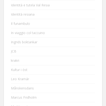
Identità e tutela Val Resia
Identità resiana
Il funambulo
In viaggio col taccuino
Ingrids boktankar
JCB
krakri
Kultur i öst
Leo Kramár
Månskensdans
Marcus Fridholm