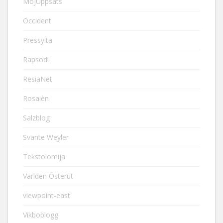
MojUppsats
Occident
Pressylta
Rapsodi
ResiaNet
Rosaièn
Salzblog
Svante Weyler
Tekstolomija
Världen Österut
viewpoint-east
Vikboblogg