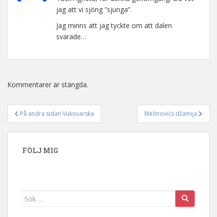
jag att vi sjöng ”sjunga”.
Jag minns att jag tyckte om att dalen
svarade…
Kommentarer är stängda.
På andra sidan Vukovarska
Meštrovićs džamija
Inläggsnavigering
FÖLJ MIG
Sök efter: