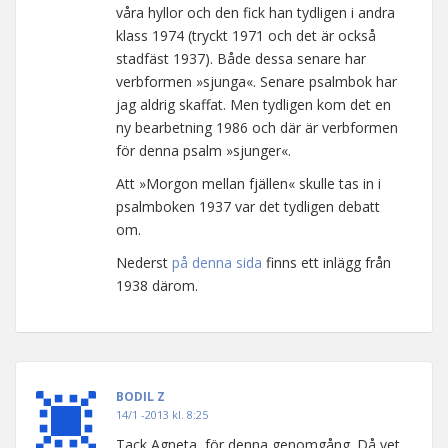
våra hyllor och den fick han tydligen i andra
klass 1974 (tryckt 1971 och det är också
stadfäst 1937). Både dessa senare har
verbformen »sjunga«. Senare psalmbok har
jag aldrig skaffat. Men tydligen kom det en
ny bearbetning 1986 och där är verbformen
för denna psalm »sjunger«.
Att »Morgon mellan fjällen« skulle tas in i
psalmboken 1937 var det tydligen debatt
om.
Nederst
på denna sida
finns ett inlägg från
1938 därom.
BODIL Z
14/1 -2013 kl. 8:25
Tack Agneta, för denna genomgång. Då vet