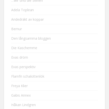
…wir sind die Seinen
Adela Toplean
Andedräkt av koppar
Bernur
Den långsamma bloggen
Die Kaschemme
Evas dröm
Evas perspektiv
Flarnfri schalottenlök
Freya Klier
Gabis Annex
Håkan Lindgren