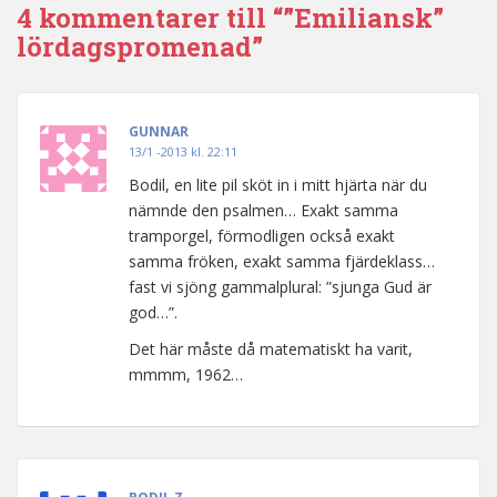
4 kommentarer till “”Emiliansk”
lördagspromenad”
GUNNAR
13/1 -2013 kl. 22:11
Bodil, en lite pil sköt in i mitt hjärta när du
nämnde den psalmen… Exakt samma
tramporgel, förmodligen också exakt
samma fröken, exakt samma fjärdeklass…
fast vi sjöng gammalplural: ”sjunga Gud är
god…”.
Det här måste då matematiskt ha varit,
mmmm, 1962…