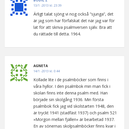
BODIL Z
13/1 -2013 kl. 23:39
Ärligt talat sjöng vi nog också ”sjunga”, det
är jag som har förfalskat det när jag var för
lat för att skriva psalmversen själv. Bra att
du rättade till detta. 1964.
AGNETA
14/1 -2013 kl. 0:44
Kollade lite i de psalmböcker som finns i
våra hyllor. I den psalmbok min man fick i
skolan finns inte denna psalm med. Han
började sin skolgång 1936. Min första
psalmbok fick jag vid skolstarten 1948, den
är tryckt 1941 (stadfäst 1937) och psalm 521
»Morgon mellan fjällen« är bearbetad 1937.
En av sönernas skolpsalmböcker finns kvar i