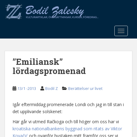
S
k
i
p
t
TOGGLE
o
m
a
”Emiliansk”
i
n
lördagspromenad
c
o
n
13/1 -2013
Bodil Z
Berättelser ur livet
t
e
Igår eftermiddag promenerade Londi och jag in till stan i
n
det upplivande solskenet:
t
Här går vi utmed Račkoga och till höger om oss har vi
kroatiska nationalbankens byggnad som ritats av Viktor
Kovačić
och ovanför hustaken mitt framför oss ser vi