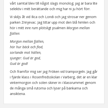
vårt samtal blev till något slags monolog; jag är bara lite
selektiv i mitt berättande och mig har ni ju hört förr.
Vi skiljs åt vid Ilica och Londi och jag strosar ner genom
parken Zrinjevac. Jag tittar upp mot den blå himlen och
hör i mitt inre rum plötsligt psalmen
Morgon mellan
fjällen
:
Morgon mellan fjällen,
hör hur bäck och flod,
sorlande mot hällen,
sjunger: Gud är god,
Gud är god!
Och framför mig ser jag Fröken vid tramporgeln. Jag går
i fjärde klass i Rosenfredsskolan i Varberg, det är en klar
vintermorgon och solen skiner in i klassrummet genom
de många små rutorna och lyser på bänkarna och
ansiktena.