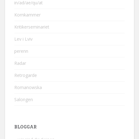
in/ad/ae/qu/at
Kornkammer
Kritikerseminariet
Lev i Lviv
perenn
Radar
Retrogarde
Romanowska
Salongen
BLOGGAR