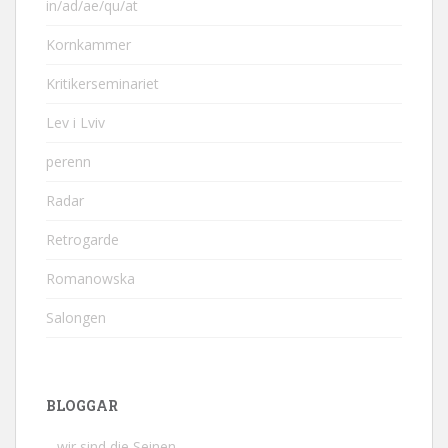
in/ad/ae/qu/at
Kornkammer
Kritikerseminariet
Lev i Lviv
perenn
Radar
Retrogarde
Romanowska
Salongen
BLOGGAR
…wir sind die Seinen