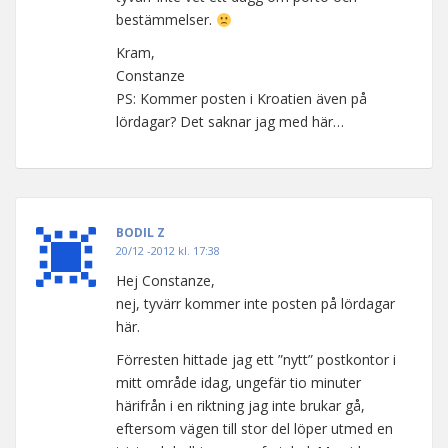
bestämmelser.
Kram,
Constanze
PS: Kommer posten i Kroatien även på
lördagar? Det saknar jag med här…
BODIL Z
20/12 -2012 kl. 17:38
Hej Constanze,
nej, tyvärr kommer inte posten på lördagar
här.
Förresten hittade jag ett ”nytt” postkontor i
mitt område idag, ungefär tio minuter
härifrån i en riktning jag inte brukar gå,
eftersom vägen till stor del löper utmed en