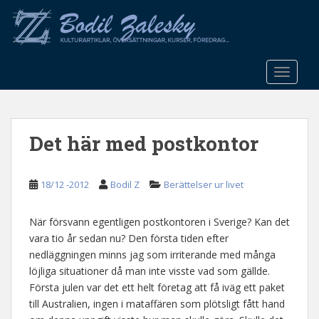
S
k
i
p
t
TOGGLE
o
m
a
Det här med postkontor
i
n
c
18/12 -2012
Bodil Z
Berättelser ur livet
o
n
t
När försvann egentligen postkontoren i Sverige? Kan det
e
vara tio år sedan nu? Den första tiden efter
n
nedläggningen minns jag som irriterande med många
t
löjliga situationer då man inte visste vad som gällde.
Första julen var det ett helt företag att få iväg ett paket
till Australien, ingen i mataffären som plötsligt fått hand