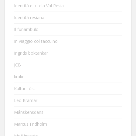
Identità e tutela Val Resia
Identità resiana
Il funambulo
In viaggio col taccuino
Ingrids boktankar
JCB
krakri
Kultur i öst
Leo Kramár
Månskensdans
Marcus Fridholm
MojUppsats