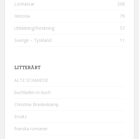
Löshästar
208
Historia
79
Utbildning/forskning
57
Sverige – Tyskland
11
LITTERÄRT
ALTE SCHMIEDE
buchladen-in-buch
Christine Bredenkamp
Ersatz
franska romaner