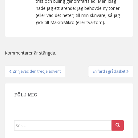
trist och bullrig genomfartsled. Men idag
hade jag ett ärende: Jag behövde ny toner
(eller vad det heter) till min skrivare, så jag
gick till MakroMikro (eller tvärtom).
Kommentarer är stängda.
Zrinjevac den tredje advent
En färd i grådasket
Inläggsnavigering
FÖLJ MIG
Sök efter: