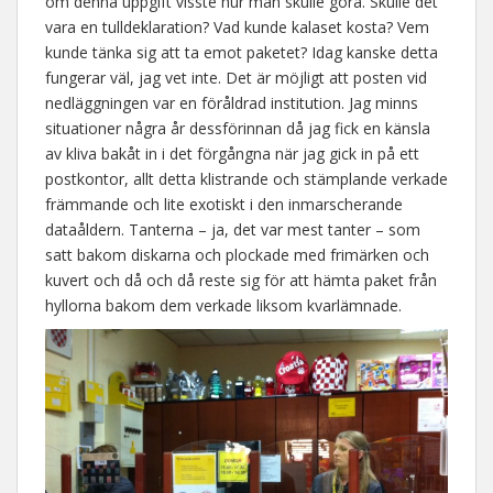
om denna uppgift visste hur man skulle göra. Skulle det
vara en tulldeklaration? Vad kunde kalaset kosta? Vem
kunde tänka sig att ta emot paketet? Idag kanske detta
fungerar väl, jag vet inte. Det är möjligt att posten vid
nedläggningen var en föråldrad institution. Jag minns
situationer några år dessförinnan då jag fick en känsla
av kliva bakåt in i det förgångna när jag gick in på ett
postkontor, allt detta klistrande och stämplande verkade
främmande och lite exotiskt i den inmarscherande
dataåldern. Tanterna – ja, det var mest tanter – som
satt bakom diskarna och plockade med frimärken och
kuvert och då och då reste sig för att hämta paket från
hyllorna bakom dem verkade liksom kvarlämnade.