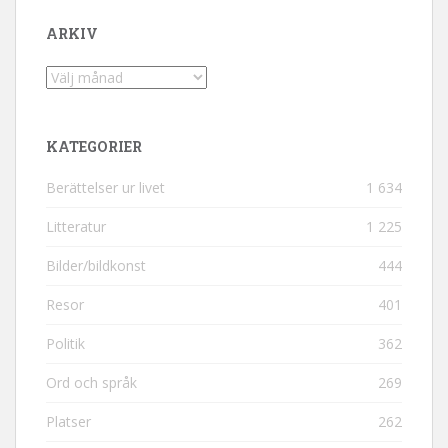
ARKIV
Arkiv
KATEGORIER
Berättelser ur livet
1 634
Litteratur
1 225
Bilder/bildkonst
444
Resor
401
Politik
362
Ord och språk
269
Platser
262