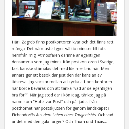
Här i Zagreb finns postkontoren kvar och det finns rätt
många. Det närmaste ligger väl tio minuter till fots
hemfrån mig. Atmosfären därinne är egentligen
densamma som jag minns från postkontoren i Sverige,
fast kanske stämplas det med lite mer brio här. Men
annars ger ett besök där just den där känslan av
tidsresa. Jag vacklar mellan att tycka att postkontoren
här borde bevaras och att tänka ”vad är de egentligen
bra för?”. När jag stod där i kön idag, tänkte jag på
namn som ”Hotel zur Post” och på ljudet från
posthornet när postskjutsen for genom landskapet i
Eichendorffs
Aus dem Leben eines Taugenichts
. Och vad
är det med den gula färgen? Och Thurn und Taxis…