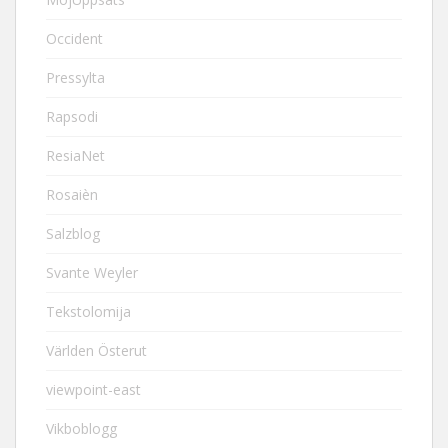
Occident
Pressylta
Rapsodi
ResiaNet
Rosaièn
Salzblog
Svante Weyler
Tekstolomija
Världen Österut
viewpoint-east
Vikboblogg