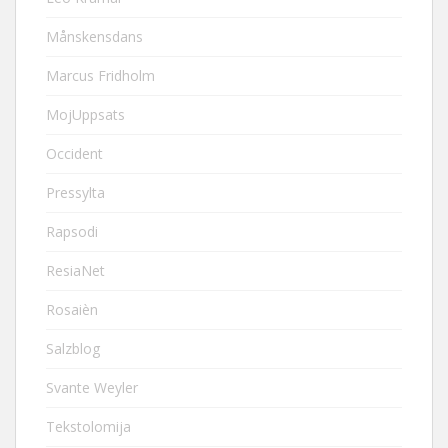
Månskensdans
Marcus Fridholm
MojUppsats
Occident
Pressylta
Rapsodi
ResiaNet
Rosaièn
Salzblog
Svante Weyler
Tekstolomija