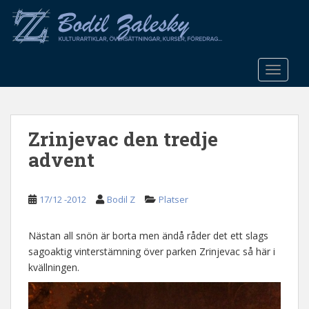
S
k
i
p
t
TOGGLE
o
m
a
Zrinjevac den tredje
i
n
advent
c
o
n
17/12 -2012
Bodil Z
Platser
t
e
Nästan all snön är borta men ändå råder det ett slags
n
sagoaktig vinterstämning över parken Zrinjevac så här i
t
kvällningen.