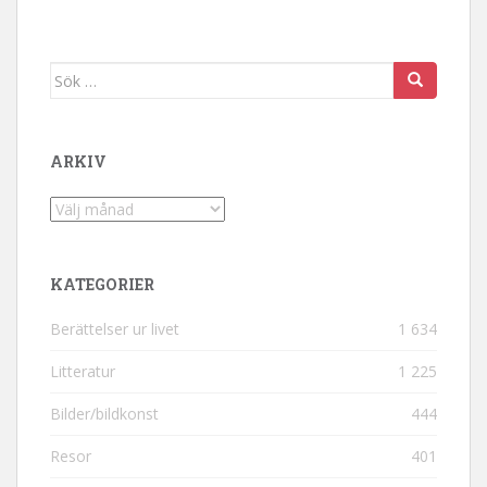
Sök efter:
ARKIV
Arkiv
KATEGORIER
Berättelser ur livet
1 634
Litteratur
1 225
Bilder/bildkonst
444
Resor
401