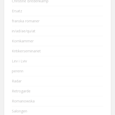
Christine Bredenkamp
Ersatz
franska romaner
in/ad/ae/qu/at
Kornkammer
Kritikerseminariet
Lev i Lviv
perenn
Radar
Retrogarde
Romanowska
Salongen