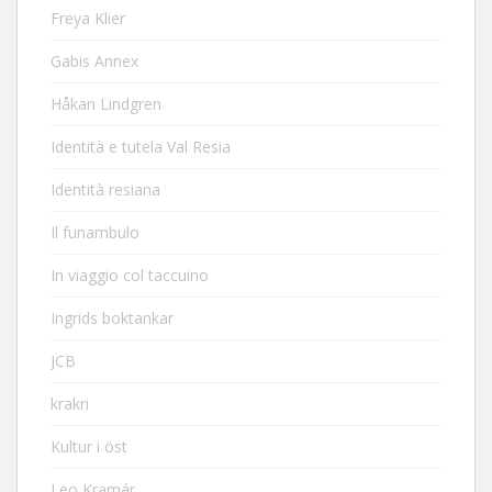
Freya Klier
Gabis Annex
Håkan Lindgren
Identità e tutela Val Resia
Identità resiana
Il funambulo
In viaggio col taccuino
Ingrids boktankar
JCB
krakri
Kultur i öst
Leo Kramár