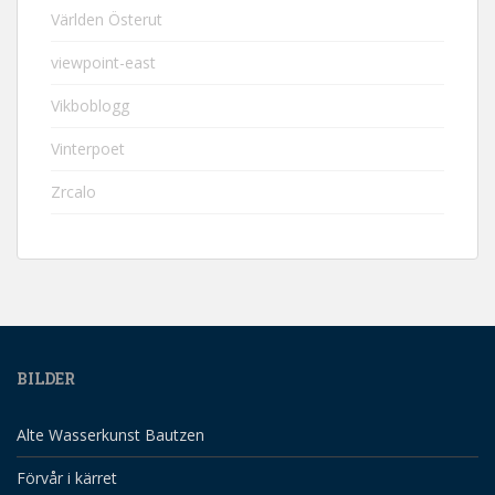
Världen Österut
viewpoint-east
Vikboblogg
Vinterpoet
Zrcalo
BILDER
Alte Wasserkunst Bautzen
Förvår i kärret