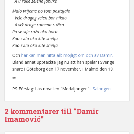
A u ruke zelene jabuke
Malo vrijeme po tom postajalo
Više dragog zelen bor nikao
A viš’ drage rumena ružica
Pa se vije ruža oko bora
Kao svila oko kite smilja
Kao svila oko kite smilja
Och
här kan man hitta allt möjligt om och av Damir.
Bland annat upptäckte jag nu att han spelar i Sverige
snart: i Göteborg den 17 november, i Malmö den 18.
°°
PS Förslag: Läs novellen "Medaljongen" i
Salongen.
2 kommentarer till “Damir
Imamović”