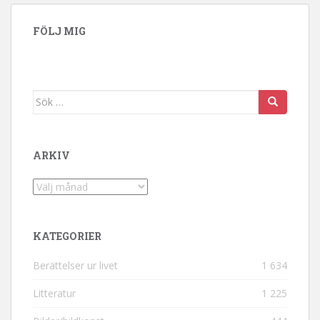
FÖLJ MIG
Sök efter:
ARKIV
Arkiv
KATEGORIER
Berättelser ur livet
1 634
Litteratur
1 225