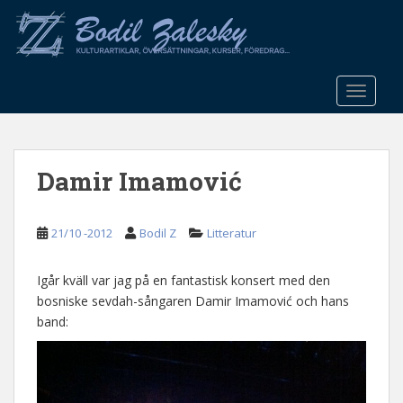
S
k
i
p
t
TOGGLE
o
m
a
Damir Imamović
i
n
c
21/10 -2012
Bodil Z
Litteratur
o
n
t
Igår kväll var jag på en fantastisk konsert med den
e
bosniske sevdah-sångaren Damir Imamović och hans
n
band:
t