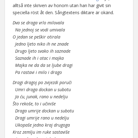
alltså inte skriven av honom utan han har givit sin
speciella röst åt den. Sångtextens diktare är okänd.
Dva se draga vrlo milovala
Na jednoj se vodi umivala
O jedan se peškir otirala
Jedno ljeto niko ih ne znade
Drugo ljeto svako ih saznade
Saznade ih i otac i majka
Majka ne da da se ljube dragi
Pa rastavi i milo i drago
Dragi dragoj po zvijezdi poruči
Umri draga dockan u subotu
Ja ću, junak, rano u nedelju
Što rekoše, to i učiniše
Draga umrije dockan u subotu
Dragi umrije rano u nedelju
Ukopaše jedno kraj drugoga
Kroz zemlju im ruke sastaviše