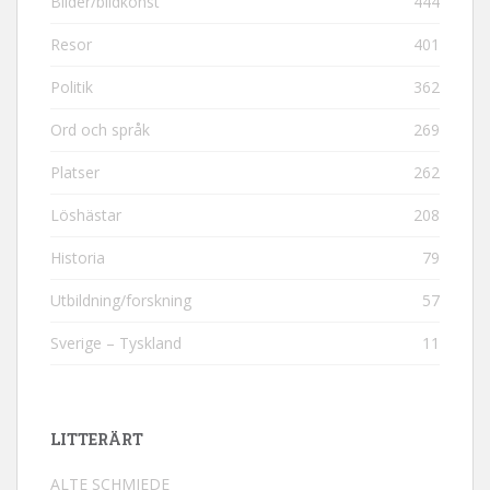
Bilder/bildkonst
444
Resor
401
Politik
362
Ord och språk
269
Platser
262
Löshästar
208
Historia
79
Utbildning/forskning
57
Sverige – Tyskland
11
LITTERÄRT
ALTE SCHMIEDE