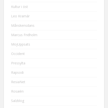
Kultur i öst
Leo Kramár
Månskensdans
Marcus Fridholm
MojUppsats
Occident
Pressylta
Rapsodi
ResiaNet
Rosaièn
Salzblog