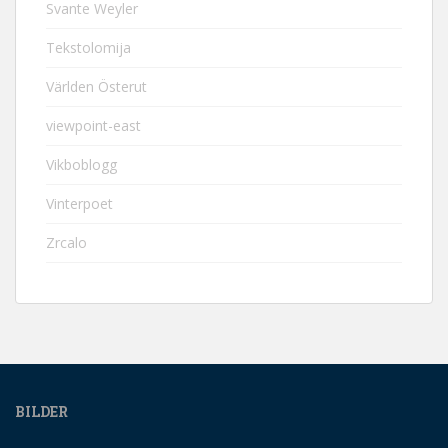
Svante Weyler
Tekstolomija
Världen Österut
viewpoint-east
Vikboblogg
Vinterpoet
Zrcalo
BILDER