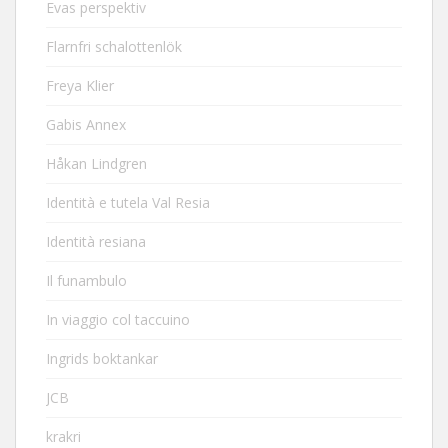
Evas perspektiv
Flarnfri schalottenlök
Freya Klier
Gabis Annex
Håkan Lindgren
Identità e tutela Val Resia
Identità resiana
Il funambulo
In viaggio col taccuino
Ingrids boktankar
JCB
krakri