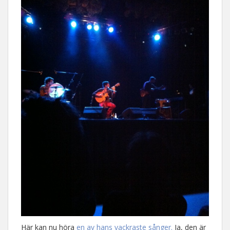
Här kan nu höra
en av hans vackraste sånger.
Ja, den är