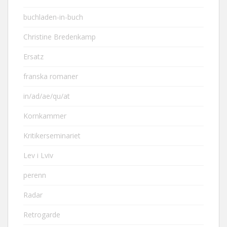
buchladen-in-buch
Christine Bredenkamp
Ersatz
franska romaner
in/ad/ae/qu/at
Kornkammer
Kritikerseminariet
Lev i Lviv
perenn
Radar
Retrogarde