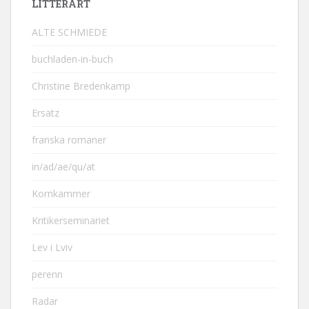
LITTERÄRT
ALTE SCHMIEDE
buchladen-in-buch
Christine Bredenkamp
Ersatz
franska romaner
in/ad/ae/qu/at
Kornkammer
Kritikerseminariet
Lev i Lviv
perenn
Radar