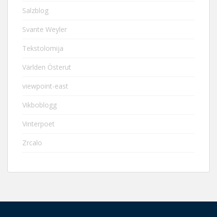
Salzblog
Svante Weyler
Tekstolomija
Världen Österut
viewpoint-east
Vikboblogg
Vinterpoet
Zrcalo