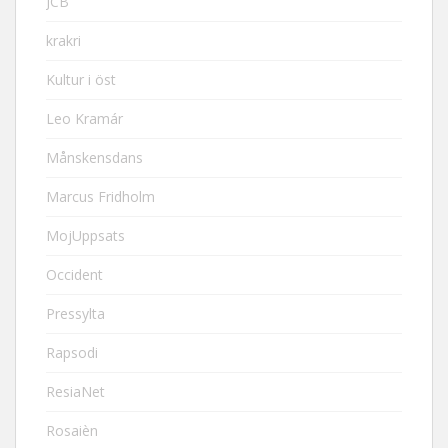
JCB
krakri
Kultur i öst
Leo Kramár
Månskensdans
Marcus Fridholm
MojUppsats
Occident
Pressylta
Rapsodi
ResiaNet
Rosaièn