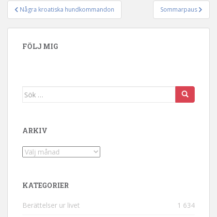
Några kroatiska hundkommandon
Sommarpaus
Inläggsnavigering
FÖLJ MIG
Sök efter:
ARKIV
Arkiv
KATEGORIER
Berättelser ur livet
1 634