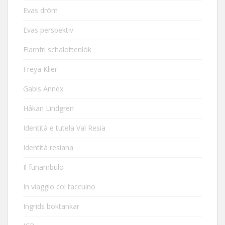
Evas dröm
Evas perspektiv
Flarnfri schalottenlök
Freya Klier
Gabis Annex
Håkan Lindgren
Identità e tutela Val Resia
Identità resiana
Il funambulo
In viaggio col taccuino
Ingrids boktankar