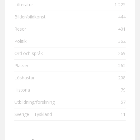
Litteratur
1 225
Bilder/bildkonst
444
Resor
401
Politik
362
Ord och språk
269
Platser
262
Löshästar
208
Historia
79
Utbildning/forskning
57
Sverige – Tyskland
11