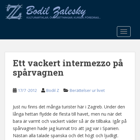
S
k
i
p
t
TOGGLE
o
m
a
Ett vackert intermezzo på
i
n
spårvagnen
c
o
n
17/7 -2012
Bodil Z
Berättelser ur livet
t
e
Just nu finns det många turister här i Zagreb. Under den
n
långa hettan flydde de flesta till havet, men nu när det
t
bara är varmt och vackert väder så är de tillbaka. Igår på
spårvagnen hade jag kunnat tro att jag var i Spanien.
Nästan alla talade spanska och det högt och ljudligt.