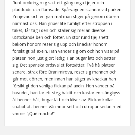
Runt omkring mig satt ett gäng unga tjejer och
pladdrade och flamsade. Spårvagnen stannar vid parken
Zrinjevac och en gammal man stiger på genom dörren
närmast oss. Han griper lite fumligt efter stroppen i
taket, får tag i den och ställer sig mellan diverse
utstickande ben och fötter. En stor rund tjej snett
bakom honom reser sig upp och knackar honom
försiktigt på axeln. Han vänder sig om och hon visar på
platsen hon just gjort ledig. Han bugar lätt och sätter
sig. Det spanska ordsvallet fortsätter. Två hållplatser
senare, strax före Branimirova, reser sig mannen och
går mot dörren, men innan han stiger av knackar han
försiktigt den vänliga flickan på axeln. Hon vänder på
huvudet, han tar ett steg bakåt och kastar en slängkyss
åt hennes håll, bugar lätt och kliver av. Flickan kollar
snabbt att hennes väninnor sett och utropar sedan med
värme: ”¡Qué macho!”