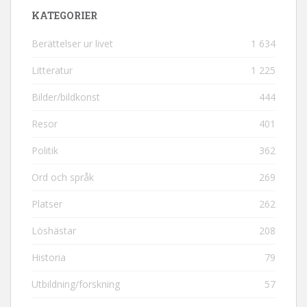
KATEGORIER
Berättelser ur livet
1 634
Litteratur
1 225
Bilder/bildkonst
444
Resor
401
Politik
362
Ord och språk
269
Platser
262
Löshästar
208
Historia
79
Utbildning/forskning
57