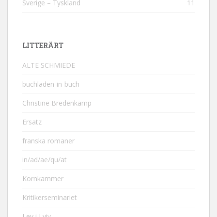
Sverige – Tyskland
11
LITTERÄRT
ALTE SCHMIEDE
buchladen-in-buch
Christine Bredenkamp
Ersatz
franska romaner
in/ad/ae/qu/at
Kornkammer
Kritikerseminariet
Lev i Lviv