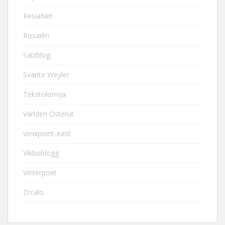
ResiaNet
Rosaièn
Salzblog
Svante Weyler
Tekstolomija
Världen Österut
viewpoint-east
Vikboblogg
Vinterpoet
Zrcalo