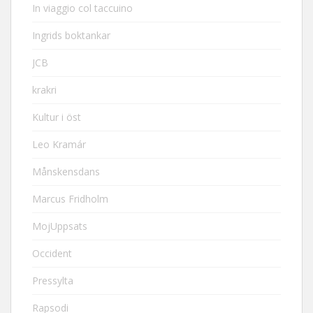
In viaggio col taccuino
Ingrids boktankar
JCB
krakri
Kultur i öst
Leo Kramár
Månskensdans
Marcus Fridholm
MojUppsats
Occident
Pressylta
Rapsodi