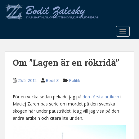
S
k
i
p
t
TOGGLE
o
m
a
Om ”Lagen är en rökridå”
i
n
c
25/5 -2012
Bodil Z
Politik
o
n
t
För en vecka sedan pekade jag på
den första artikeln
i
e
Maciej Zarembas serie om mordet på den svenska
n
skogen här under pausträdet. Idag vill jag visa på den
t
andra artikeln och citera lite ur den.