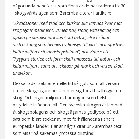
någorlunda handfasta som finns är de här raderna i § 30
i skogsvårdslagen som Zaremba citerar i artikeln:
”Skyddszoner med träd och buskar ska lämnas kvar mot
skogliga impediment, utmed hav, sjöar, vattendrag och
öppen jordbruksmark samt vid bebyggelse i sådan
utsträckning som behövs av hänsyn till växt- och djurlivet,
kulturmiljön och landskapsbilden”, och vidare att
”hyggens storlek och form skall anpassas till natur- och
kulturmiljön”, samt att ”skador på mark och vatten skall
undvikas”.
Dessa rader saknar emellertid så gott som all verkan
om en skogsägare bestämmer sig för att kalhugga en
skog. Och ingen miljöbalk har någon som helst
betydelse i sådana fall. Den svenska skogen är lämnad
åt skogsbolagens och skogsägarnas godtycke på ett
sätt som bjärt sticker av mot förhållandena i andra
europeiska länder. Här är några citat ur Zarembas text
som visar på sakernas groteska tillstånd: