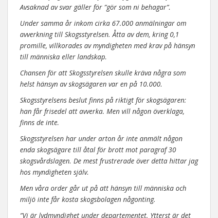
Avsaknad av svar gäller för ”gör som ni behagar”.
Under samma år inkom cirka 67.000 anmälningar om
avverkning till Skogsstyrelsen. Åtta av dem, kring 0,1
promille, villkorades av myndigheten med krav på hänsyn
till människa eller landskap.
Chansen för att Skogsstyrelsen skulle kräva några som
helst hänsyn av skogsägaren var en på 10.000.
Skogsstyrelsens beslut finns på riktigt för skogsägaren:
han får frisedel att avverka. Men vill någon överklaga,
finns de inte.
Skogsstyrelsen har under arton år inte anmält någon
enda skogsägare till åtal för brott mot paragraf 30
skogsvårdslagen. De mest frustrerade över detta hittar jag
hos myndigheten själv.
Men våra order går ut på att hänsyn till människa och
miljö inte får kosta skogsbolagen någonting.
”Vi är lydmyndighet under departementet. Ytterst är det