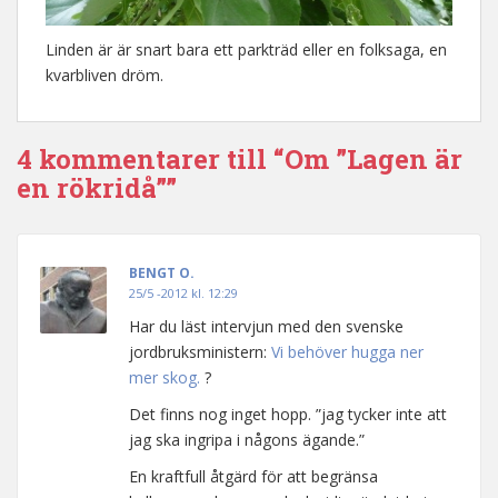
Linden är är snart bara ett parkträd eller en folksaga, en
kvarbliven dröm.
4 kommentarer till “Om ”Lagen är
en rökridå””
BENGT O.
25/5 -2012 kl. 12:29
Har du läst intervjun med den svenske
jordbruksministern:
Vi behöver hugga ner
mer skog.
?
Det finns nog inget hopp. ”jag tycker inte att
jag ska ingripa i någons ägande.”
En kraftfull åtgärd för att begränsa