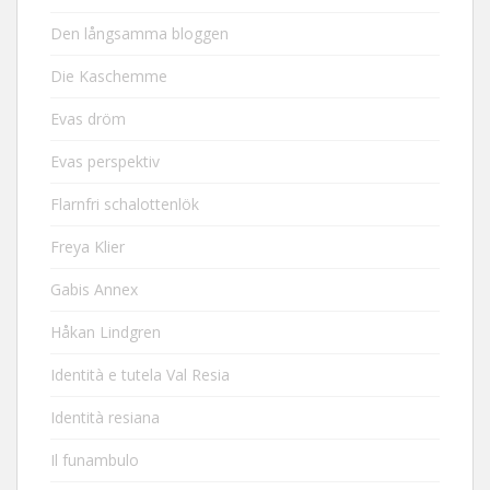
Den långsamma bloggen
Die Kaschemme
Evas dröm
Evas perspektiv
Flarnfri schalottenlök
Freya Klier
Gabis Annex
Håkan Lindgren
Identità e tutela Val Resia
Identità resiana
Il funambulo