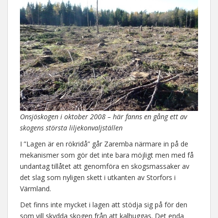
Onsjöskogen i oktober 2008 – här fanns en gång ett av
skogens största liljekonvaljställen
I ”Lagen är en rökridå” går Zaremba närmare in på de
mekanismer som gör det inte bara möjligt men med få
undantag tillåtet att genomföra en skogsmassaker av
det slag som nyligen skett i utkanten av Storfors i
Värmland.
Det finns inte mycket i lagen att stödja sig på för den
som vill skydda skogen från att kalhuggas. Det enda