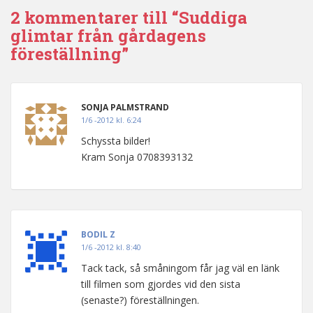
2 kommentarer till “Suddiga
glimtar från gårdagens
föreställning”
SONJA PALMSTRAND
1/6 -2012 kl. 6:24
Schyssta bilder!
Kram Sonja 0708393132
BODIL Z
1/6 -2012 kl. 8:40
Tack tack, så småningom får jag väl en länk
till filmen som gjordes vid den sista
(senaste?) föreställningen.