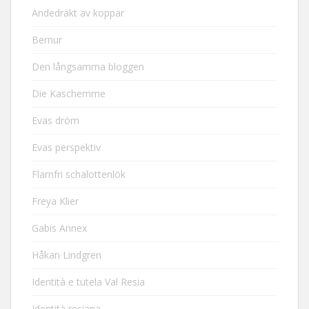
Andedräkt av koppar
Bernur
Den långsamma bloggen
Die Kaschemme
Evas dröm
Evas perspektiv
Flarnfri schalottenlök
Freya Klier
Gabis Annex
Håkan Lindgren
Identità e tutela Val Resia
Identità resiana