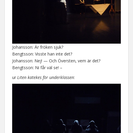
Johansson: Är fröken sjuk?
Bengtsson: Visste han inte det?
Johansson: Nej! — Och Översten, vem är det?
Bengtsson: Ni får väl se! –
ur
Liten katekes för underklassen
: