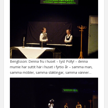
Bengtsson: Denna fru i huset – tyst Polly! – denna
mumie har suttit här i huset i fyrtio år – samma man,
samma möbler, samma släktingar, samma vänner…