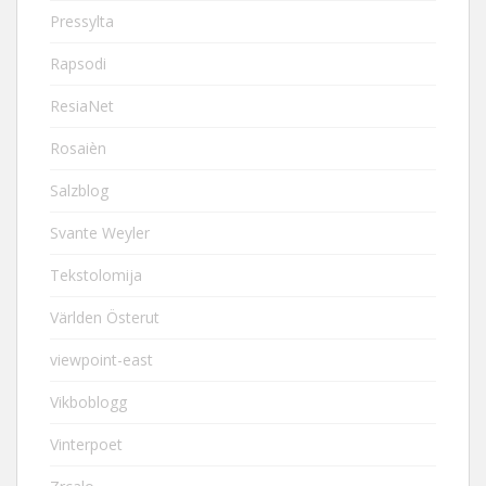
Pressylta
Rapsodi
ResiaNet
Rosaièn
Salzblog
Svante Weyler
Tekstolomija
Världen Österut
viewpoint-east
Vikboblogg
Vinterpoet