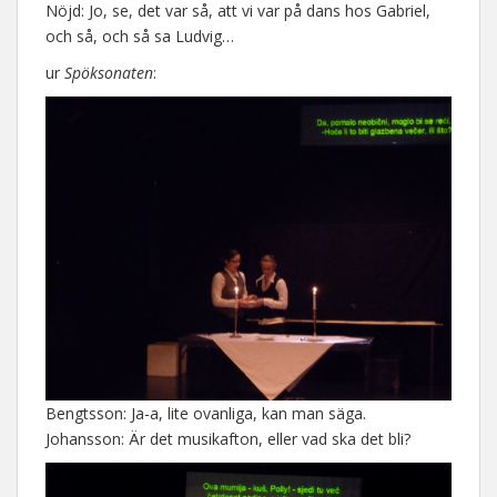
Nöjd: Jo, se, det var så, att vi var på dans hos Gabriel,
och så, och så sa Ludvig…
ur
Spöksonaten
:
Bengtsson: Ja-a, lite ovanliga, kan man säga.
Johansson: Är det musikafton, eller vad ska det bli?