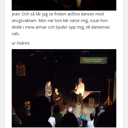
Jean: Och så får jag se fröken anföra dansen med
skogsvaktarn. Men när hon blir varse mig, rusar hon
direkt i mina armar och bjuder opp mig, till damernas
vals.
ur
Fadren
: