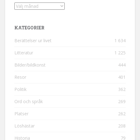
Arkiv
KATEGORIER
Berättelser ur livet
1 634
Litteratur
1 225
Bilder/bildkonst
444
Resor
401
Politik
362
Ord och språk
269
Platser
262
Löshästar
208
Historia
79