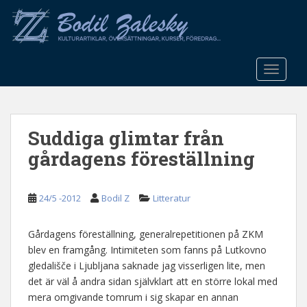
S
k
i
p
t
TOGGLE
o
m
a
Suddiga glimtar från
i
n
gårdagens föreställning
c
o
n
24/5 -2012
Bodil Z
Litteratur
t
e
Gårdagens föreställning, generalrepetitionen på ZKM
n
blev en framgång. Intimiteten som fanns på Lutkovno
t
gledališče i Ljubljana saknade jag visserligen lite, men
det är väl å andra sidan självklart att en större lokal med
mera omgivande tomrum i sig skapar en annan