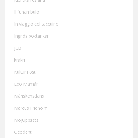
Il funambulo
In viaggio col taccuino
Ingrids boktankar
JCB
krakri
Kultur i öst
Leo Kramár
Månskensdans
Marcus Fridholm
MojUppsats
Occident