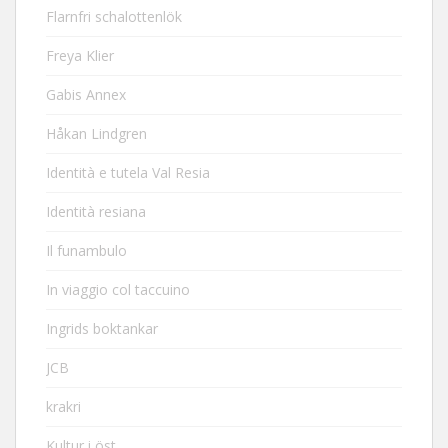
Flarnfri schalottenlök
Freya Klier
Gabis Annex
Håkan Lindgren
Identità e tutela Val Resia
Identità resiana
Il funambulo
In viaggio col taccuino
Ingrids boktankar
JCB
krakri
Kultur i öst