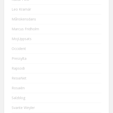
Leo Kramár
Månskensdans
Marcus Fridholm
MojUppsats
Occident
Pressylta
Rapsodi
ResiaNet
Rosaièn
Salzblog
Svante Weyler