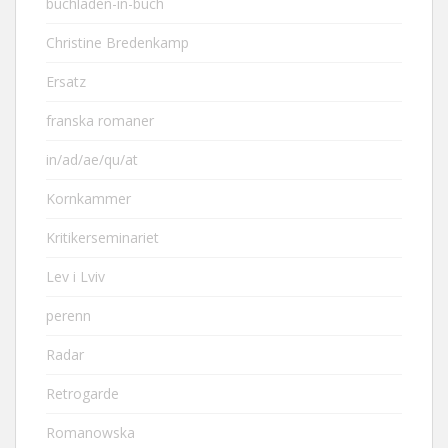
buchladen-in-buch
Christine Bredenkamp
Ersatz
franska romaner
in/ad/ae/qu/at
Kornkammer
Kritikerseminariet
Lev i Lviv
perenn
Radar
Retrogarde
Romanowska