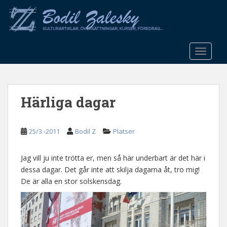
S
k
i
p
t
TOGGLE
o
m
a
Härliga dagar
i
n
c
25/3 -2011
Bodil Z
Platser
o
n
t
Jag vill ju inte trötta er, men så här underbart är det här i
e
dessa dagar. Det går inte att skilja dagarna åt, tro mig!
n
De är alla en stor solskensdag.
t