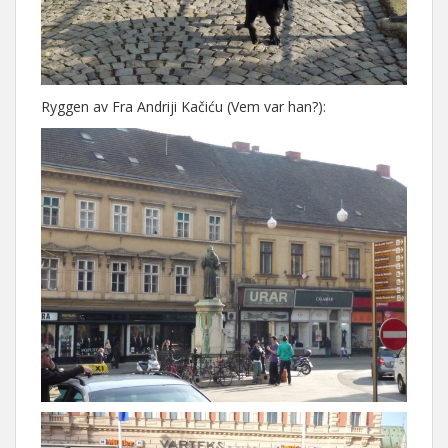
Ryggen av Fra Andriji Kačiću (Vem var han?):