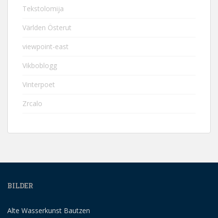
Tekstolomija
Världen Österut
viewpoint-east
Vikboblogg
Vinterpoet
Zrcalo
BILDER
Alte Wasserkunst Bautzen