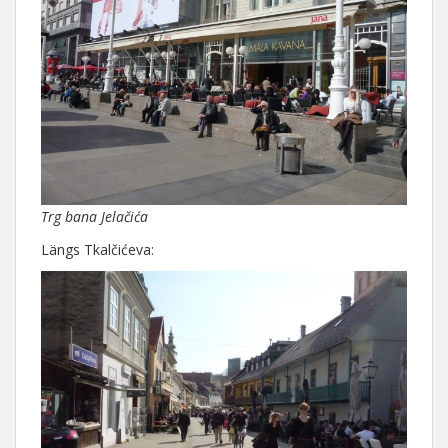
Trg bana Jelačića
Längs Tkalčićeva: