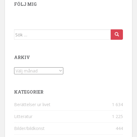
FÖLJ MIG
Sök efter:
ARKIV
Arkiv
KATEGORIER
Berättelser ur livet
1 634
Litteratur
1 225
Bilder/bildkonst
444