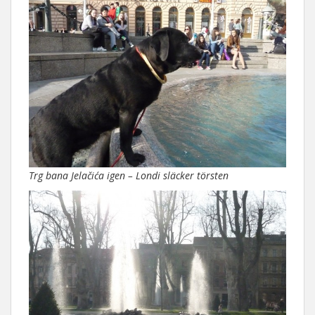
Trg bana Jelačića igen – Londi släcker törsten