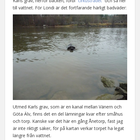
Karls grav, nerför backen, förbi
”cirkusträdet”
och så ner
till vattnet. För Londi är det fortfarande härligt badväder:
Utmed Karls grav, som är en kanal mellan Vänern och
Göta Älv, finns det en del lämningar kvar efter småhus
och torp. Kanske var det här en gång Ånetorp, fast jag
är inte riktigt säker, för på kartan verkar torpet ha legat
längre från vattnet.