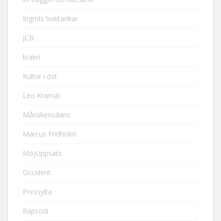
Ingrids boktankar
JCB
krakri
Kultur i öst
Leo Kramár
Månskensdans
Marcus Fridholm
MojUppsats
Occident
Pressylta
Rapsodi