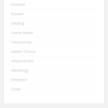
ResiaNet
Rosaièn
Salzblog
Svante Weyler
Tekstolomija
Världen Österut
viewpoint-east
Vikboblogg
Vinterpoet
Zrcalo