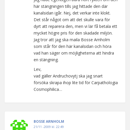
här stängningen tills jag hittade den där
kanalsidan igår. Nej, det verkar inte klokt.
Det står något om att det skulle vara för
dyrt att reparera den, men vi lär få betala ett
mycket högre pris för den skadade miljön.
Jag tror att jag ska maila Bosse Arnholm
som står för den här kanalsidan och höra
vad han säger om möjligheterna att hindra
en stängning.
Lev,
vad gäller Andruchovytj ska jag snart
försöka skrapa ihop lite tid för Carpathologia
Cosmophilica…
BOSSE ARNHOLM
21/11 -2009 kl. 22:49