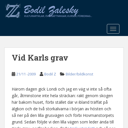
S
k
i
p
t
TOGGLE
o
m
a
Vid Karls grav
i
n
c
21/11 -2009
Bodil Z
Bilder/bildkonst
o
n
t
Härom dagen gick Londi och jag en väg vi inte så ofta
e
går, åtminstone inte hela sträckan: rakt genom skogen
n
här bakom huset, förbi stället där vi ibland träffat på
t
älgkon och de två storkalvarna i början av hösten och
så ner på den lilla grusvägen och förbi Hovmanstorpets
grund. Sedan följde vi den lilla vägen som leder ända till