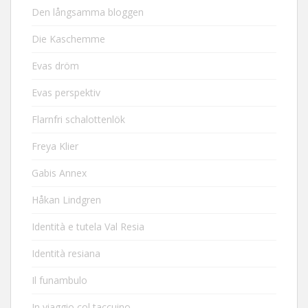
Den långsamma bloggen
Die Kaschemme
Evas dröm
Evas perspektiv
Flarnfri schalottenlök
Freya Klier
Gabis Annex
Håkan Lindgren
Identità e tutela Val Resia
Identità resiana
Il funambulo
In viaggio col taccuino