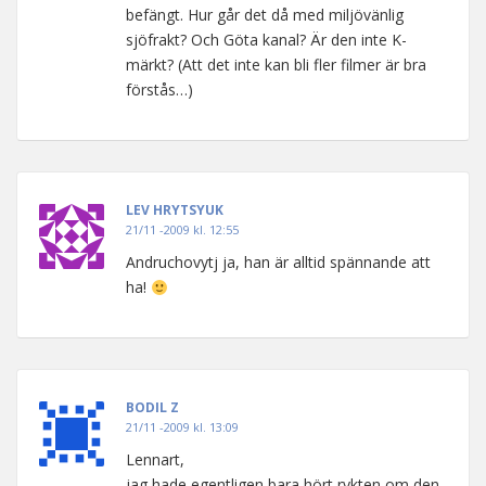
befängt. Hur går det då med miljövänlig
sjöfrakt? Och Göta kanal? Är den inte K-
märkt? (Att det inte kan bli fler filmer är bra
förstås…)
LEV HRYTSYUK
21/11 -2009 kl. 12:55
Andruchovytj ja, han är alltid spännande att
ha!
BODIL Z
21/11 -2009 kl. 13:09
Lennart,
jag hade egentligen bara hört rykten om den