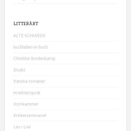
LITTERÄRT
ALTE SCHMIEDE
buchladen-in-buch
Christine Bredenkamp
Ersatz
franska romaner
in/ad/ae/qu/at
Kornkammer
Kritikerseminariet
Lev i Lviv