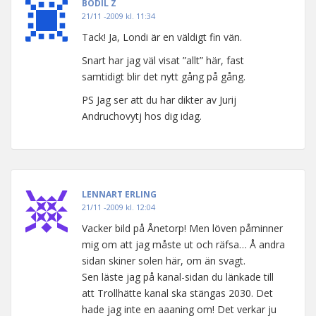
BODIL Z
21/11 -2009 kl. 11:34
Tack! Ja, Londi är en väldigt fin vän.
Snart har jag väl visat ”allt” här, fast
samtidigt blir det nytt gång på gång.
PS Jag ser att du har dikter av Jurij
Andruchovytj hos dig idag.
LENNART ERLING
21/11 -2009 kl. 12:04
Vacker bild på Ånetorp! Men löven påminner
mig om att jag måste ut och räfsa… Å andra
sidan skiner solen här, om än svagt.
Sen läste jag på kanal-sidan du länkade till
att Trollhätte kanal ska stängas 2030. Det
hade jag inte en aaaning om! Det verkar ju