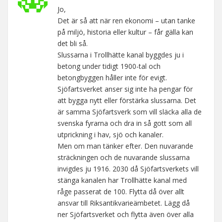
Jo,
Det är så att när ren ekonomi – utan tanke
på miljö, historia eller kultur – får gälla kan
det bli så.
Slussarna i Trollhätte kanal byggdes ju i
betong under tidigt 1900-tal och
betongbyggen håller inte för evigt.
Sjöfartsverket anser sig inte ha pengar för
att bygga nytt eller förstärka slussarna. Det
är samma Sjöfartsverk som vill släcka alla de
svenska fyrarna och dra in så gott som all
utprickning i hav, sjö och kanaler.
Men om man tänker efter. Den nuvarande
sträckningen och de nuvarande slussarna
invigdes ju 1916. 2030 då Sjöfartsverkets vill
stänga kanalen har Trollhätte kanal med
råge passerat de 100. Flytta då över allt
ansvar till Riksantikvarieämbetet. Lägg då
ner Sjöfartsverket och flytta även över alla