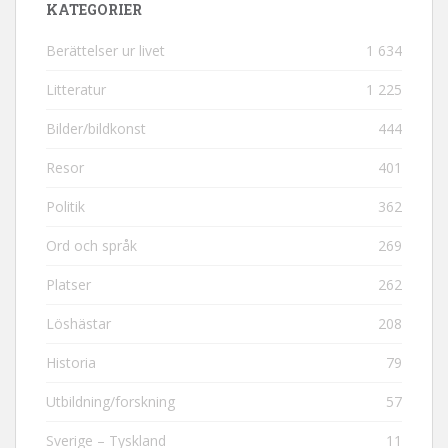
KATEGORIER
Berättelser ur livet
1 634
Litteratur
1 225
Bilder/bildkonst
444
Resor
401
Politik
362
Ord och språk
269
Platser
262
Löshästar
208
Historia
79
Utbildning/forskning
57
Sverige – Tyskland
11