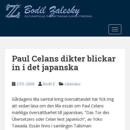
S
k
i
p
t
TOGGLE
o
m
a
Paul Celans dikter blickar
i
n
in i det japanska
c
o
n
27/5 -2009
Bodil Z
Litteratur
t
e
Gårdagens lilla samtal kring översättandet här fick mig
n
att sedan läsa om den lilla essän om Paul Celans
t
märkliga översättbarhet till japanskan, ”Das Tor des
Übersetzers oder Celan liest Japanisch”, av Yoko
Tawada. Essän finns i samlingen Talisman: