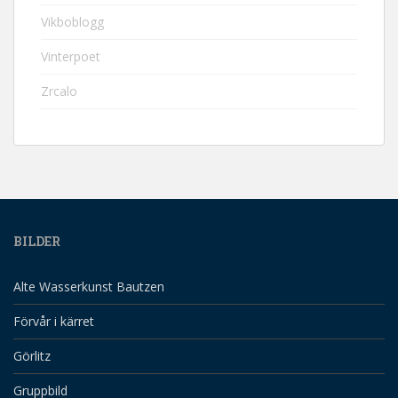
Vikboblogg
Vinterpoet
Zrcalo
BILDER
Alte Wasserkunst Bautzen
Förvår i kärret
Görlitz
Gruppbild