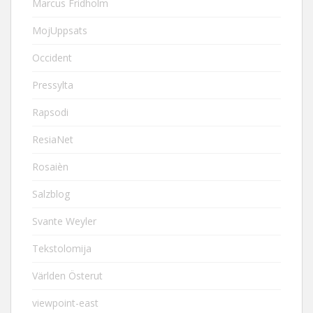
Marcus Fridholm
MojUppsats
Occident
Pressylta
Rapsodi
ResiaNet
Rosaièn
Salzblog
Svante Weyler
Tekstolomija
Världen Österut
viewpoint-east