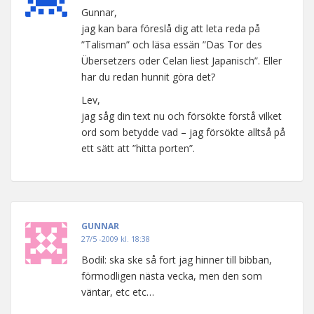
Gunnar,
jag kan bara föreslå dig att leta reda på
”Talisman” och läsa essän ”Das Tor des
Übersetzers oder Celan liest Japanisch”. Eller
har du redan hunnit göra det?
Lev,
jag såg din text nu och försökte förstå vilket
ord som betydde vad – jag försökte alltså på
ett sätt att ”hitta porten”.
GUNNAR
27/5 -2009 kl. 18:38
Bodil: ska ske så fort jag hinner till bibban,
förmodligen nästa vecka, men den som
väntar, etc etc…