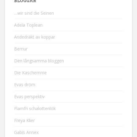
BLOGGAR
…wir sind die Seinen
Adela Toplean
Andedräkt av koppar
Bernur
Den långsamma bloggen
Die Kaschemme
Evas dröm
Evas perspektiv
Flarnfri schalottenlök
Freya Klier
Gabis Annex