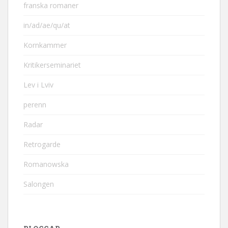
franska romaner
in/ad/ae/qu/at
Kornkammer
Kritikerseminariet
Lev i Lviv
perenn
Radar
Retrogarde
Romanowska
Salongen