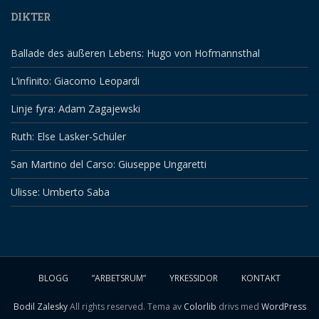
DIKTER
Ballade des äußeren Lebens: Hugo von Hofmannsthal
L’infinito: Giacomo Leopardi
Linje fyra: Adam Zagajewski
Ruth: Else Lasker-Schüler
San Martino del Carso: Giuseppe Ungaretti
Ulisse: Umberto Saba
BLOGG
”ARBETSRUM”
YRKESSIDOR
KONTAKT
Bodil Zalesky
All rights reserved. Tema av
Colorlib
drivs med
WordPress