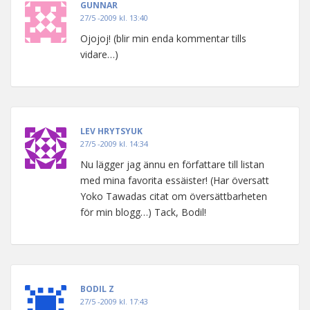
GUNNAR
27/5 -2009 kl. 13:40
Ojojoj! (blir min enda kommentar tills
vidare…)
LEV HRYTSYUK
27/5 -2009 kl. 14:34
Nu lägger jag ännu en författare till listan
med mina favorita essäister! (Har översatt
Yoko Tawadas citat om översättbarheten
för min blogg…) Tack, Bodil!
BODIL Z
27/5 -2009 kl. 17:43