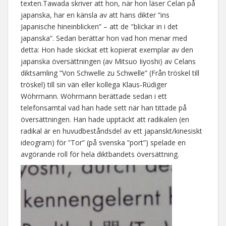
texten.Tawada skriver att hon, när hon läser Celan på
japanska, har en känsla av att hans dikter ”ins
Japanische hineinblicken” – att de "blickar in i det
japanska”. Sedan berättar hon vad hon menar med
detta: Hon hade skickat ett kopierat exemplar av den
japanska översättningen (av Mitsuo Iiyoshi) av Celans
diktsamling ”Von Schwelle zu Schwelle” (Från tröskel till
tröskel) till sin vän eller kollega Klaus-Rüdiger
Wöhrmann. Wöhrmann berättade sedan i ett
telefonsamtal vad han hade sett när han tittade på
översättningen. Han hade upptäckt att radikalen (en
radikal är en huvudbeståndsdel av ett japanskt/kinesiskt
ideogram) för ”Tor” (på svenska ”port”) spelade en
avgörande roll för hela diktbandets översättning.