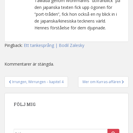
Tawada genom Wöhrmanns ”utifrånblick” på
den japanska texten fick upp ögonen för
”port-tråden”, fick hon också en ny blick in i
de japanska/kinesiska tecknens värld.
Hennes förståelse för dem djupnade.
Pingback:
Ett tankesprång | Bodil Zalesky
Kommentarer är stängda.
Irrungen, Wirrungen – kapitel 4
Mer om Kurras-affären
Inläggsnavigering
FÖLJ MIG
Sök efter: