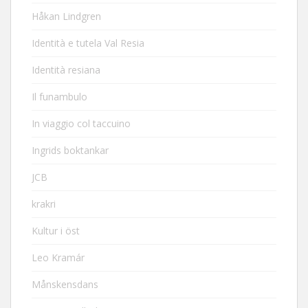
Håkan Lindgren
Identità e tutela Val Resia
Identità resiana
Il funambulo
In viaggio col taccuino
Ingrids boktankar
JCB
krakri
Kultur i öst
Leo Kramár
Månskensdans