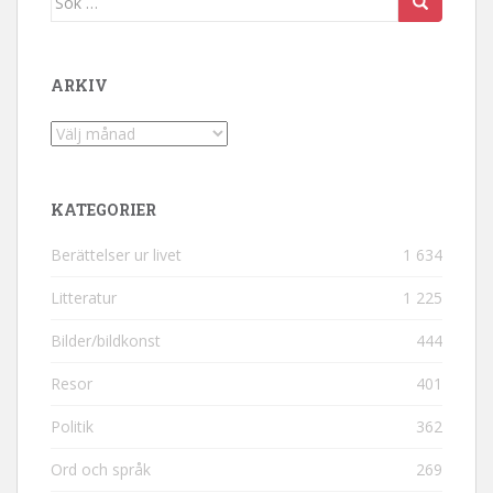
ARKIV
Arkiv
KATEGORIER
Berättelser ur livet
1 634
Litteratur
1 225
Bilder/bildkonst
444
Resor
401
Politik
362
Ord och språk
269