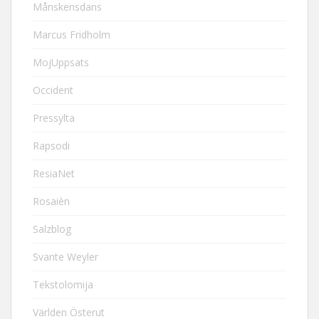
Månskensdans
Marcus Fridholm
MojUppsats
Occident
Pressylta
Rapsodi
ResiaNet
Rosaièn
Salzblog
Svante Weyler
Tekstolomija
Världen Österut