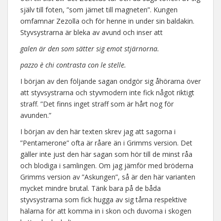
själv till foten, ”som järnet till magneten”. Kungen
omfamnar Zezolla och för henne in under sin baldakin.
Styvsystrarna är bleka av avund och inser att
galen är den som sätter sig emot stjärnorna.
pazzo è chi contrasta con le stelle.
I början av den följande sagan ondgör sig åhörarna över
att styvsystrarna och styvmodern inte fick något riktigt
straff. ”Det finns inget straff som är hårt nog för
avunden.”
I början av den här texten skrev jag att sagorna i
”Pentamerone” ofta är råare än i Grimms version. Det
gäller inte just den här sagan som hör till de minst råa
och blodiga i samlingen. Om jag jämför med bröderna
Grimms version av ”Askungen”, så är den här varianten
mycket mindre brutal. Tänk bara på de båda
styvsystrarna som fick hugga av sig tårna respektive
hälarna för att komma in i skon och duvorna i skogen