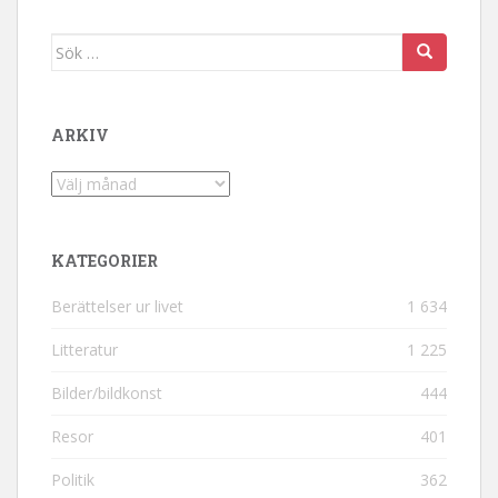
Sök efter:
ARKIV
Arkiv
KATEGORIER
Berättelser ur livet
1 634
Litteratur
1 225
Bilder/bildkonst
444
Resor
401
Politik
362