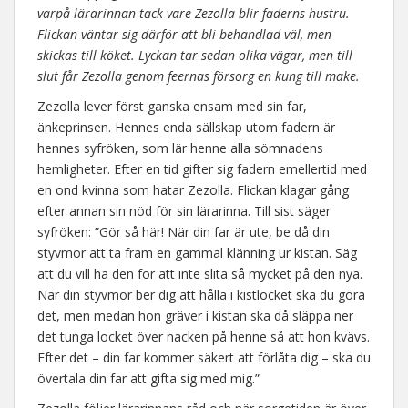
varpå lärarinnan tack vare Zezolla blir faderns hustru.
Flickan väntar sig därför att bli behandlad väl, men
skickas till köket. Lyckan tar sedan olika vägar, men till
slut får Zezolla genom feernas försorg en kung till make.
Zezolla lever först ganska ensam med sin far,
änkeprinsen. Hennes enda sällskap utom fadern är
hennes syfröken, som lär henne alla sömnadens
hemligheter. Efter en tid gifter sig fadern emellertid med
en ond kvinna som hatar Zezolla. Flickan klagar gång
efter annan sin nöd för sin lärarinna. Till sist säger
syfröken: ”Gör så här! När din far är ute, be då din
styvmor att ta fram en gammal klänning ur kistan. Säg
att du vill ha den för att inte slita så mycket på den nya.
När din styvmor ber dig att hålla i kistlocket ska du göra
det, men medan hon gräver i kistan ska då släppa ner
det tunga locket över nacken på henne så att hon kvävs.
Efter det – din far kommer säkert att förlåta dig – ska du
övertala din far att gifta sig med mig.”