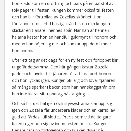
hon klädd som en drottning och bärs på en bärstol av
tolv pager till festen. Kungen kommer också till festen
och han blir förtrollad av Zozellas skönhet. Hon
försvinner emellertid hastigt från festen och kungen
skickar en tjänare i hennes spår. När han är henne i
hälarna kastar hon en handfull guldmynt till honom och
medan han böjer sig ner och samlar upp dem hinner
hon undan.
Efter ett tag är det dags för en ny fest och förloppet blir
ungefär detsamma. Den här gången kastar Zozella
pärlor och juveler till tjänaren för att lura bort honom
och hon lyckas igen. Kungen blir arg och lovar tjänaren
så många sparkar i baken som han har skäggstrån om
han inte klarar sitt uppdrag nästa gång.
Och så blir det bal igen och styvsystrarna klär upp sig
igen och Zozella får underbara kläder och en karriol av
guld att färdas i till slottet. Precis som vid de tidigare
balerna ger hon sig av innan festen är slut. Kungens
tjänare tar upp förföljelsen och kusken driver på