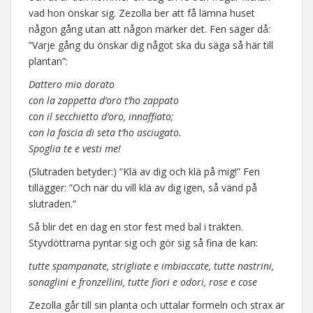
vad hon önskar sig. Zezolla ber att få lämna huset
någon gång utan att någon märker det. Fen säger då:
”Varje gång du önskar dig något ska du säga så här till
plantan”:
Dattero mio dorato
con la zappetta d’oro t’ho zappato
con il secchietto d’oro, innaffiato;
con la fascia di seta t’ho asciugato.
Spoglia te e vesti me!
(Slutraden betyder:) ”Klä av dig och klä på mig!” Fen
tillägger: ”Och när du vill klä av dig igen, så vänd på
slutraden.”
Så blir det en dag en stor fest med bal i trakten.
Styvdöttrarna pyntar sig och gör sig så fina de kan:
tutte spampanate, strigliate e imbiaccate, tutte nastrini,
sonaglini e fronzellini, tutte fiori e odori, rose e cose
Zezolla går till sin planta och uttalar formeln och strax är