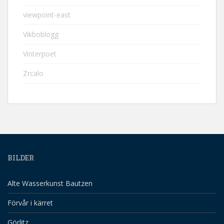
viewpoint-east
Vikboblogg
Vinterpoet
Zrcalo
BILDER
Alte Wasserkunst Bautzen
Förvår i kärret
Görlitz