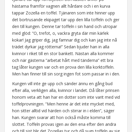
hästarna framför vagnen allt hårdare och i en kurva
tappar Zozella en toffel. Tjänaren som inte hinner upp
det bortrusande ekipaget tar upp den lilla toffeln och ger
den till kungen. Denne tar toffeln i sin hand och utropar
med glöd: ”O, trefot, o, vackra gryta där min kärlek
kokar! Jag griper dig, jag famnar dig och kan jag inte nå
trädet dyrkar jag rötterna!” Sedan bjuder han in alla
kvinnor i riket till en stor bankett. Nästan alla kommer
och när gästerna ”arbetat hårt med tänderna” ett bra
tag låter kungen var och en prova den lilla korktoffeln.
Men han finner till sin sorg ingen fot som passar in i den.
Kungen vill inte ge upp och sänder ännu en gång bud
efter alla, verkligen alla, kvinnor i landet. Då låter prinsen
honom veta att han har en dotter som inte varit med vid
toffelprovningen. ”Men henne är det inte mycket med,
hon sitter alltid vid härden och stirrar in i elden”, säger
han. Kungen svarar att hon också måste komma till
slottet. Toffeln provas igen av den ena efter den andra
och till sist blir det Zozellas tur och då sugs toffeln av sig