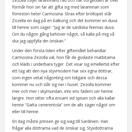
Zezolla följer lärarinnans råd och när sorgetiden är över
förmår hon sin far att gifta sig med lärarinnan som
förresten heter Carmosina. Strax efter bröllopet står
Zozella en dag på en balkong och det kommer en duva
till henne som säger: ”Jag är de sardiska feernas duva.
Om du någon gång behöver något, så kalla på mig så
ska jag uppfylla din önskan.”
Under den första tiden efter giftemålet behandlar
Carmosina Zezolla väl, hon får de godaste matbitarna
och kläds i underbara tyger. Det visar sig emellertid efter
ett tag att den nya styvmodern har sex egna döttrar,
som ingen vetat någonting om tidigare och dessa
kommer nu och slår sig ner i huset. Zezolla kommer
mer och mer i skymundan, inte ens fadern ser henne
längre. Hon sitter ofta ensam vid spisen och alla kallar
henne ”Gatta cenerentola” om de alls säger något om
eller till henne.
En dag måste prinsen ge sig iväg till Sardinien. Han
frågar alla döttrarna vad de önskar sig. Styvdöttrarna