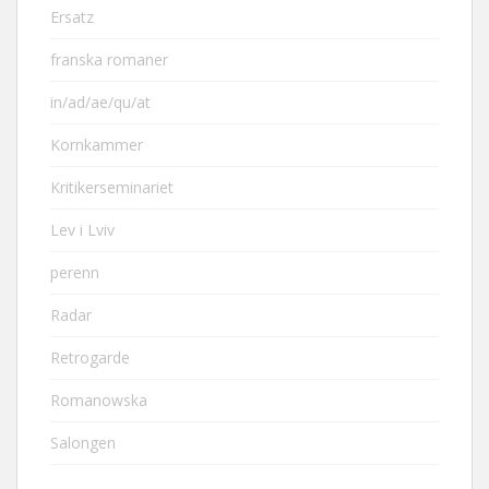
Ersatz
franska romaner
in/ad/ae/qu/at
Kornkammer
Kritikerseminariet
Lev i Lviv
perenn
Radar
Retrogarde
Romanowska
Salongen