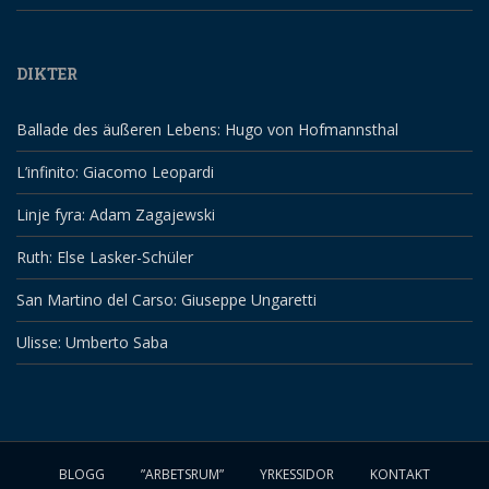
DIKTER
Ballade des äußeren Lebens: Hugo von Hofmannsthal
L’infinito: Giacomo Leopardi
Linje fyra: Adam Zagajewski
Ruth: Else Lasker-Schüler
San Martino del Carso: Giuseppe Ungaretti
Ulisse: Umberto Saba
BLOGG
”ARBETSRUM”
YRKESSIDOR
KONTAKT