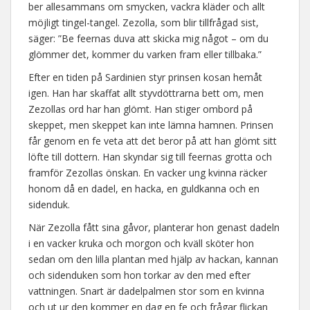
ber allesammans om smycken, vackra kläder och allt
möjligt tingel-tangel. Zezolla, som blir tillfrågad sist,
säger: ”Be feernas duva att skicka mig något – om du
glömmer det, kommer du varken fram eller tillbaka.”
Efter en tiden på Sardinien styr prinsen kosan hemåt
igen. Han har skaffat allt styvdöttrarna bett om, men
Zezollas ord har han glömt. Han stiger ombord på
skeppet, men skeppet kan inte lämna hamnen. Prinsen
får genom en fe veta att det beror på att han glömt sitt
löfte till dottern. Han skyndar sig till feernas grotta och
framför Zezollas önskan. En vacker ung kvinna räcker
honom då en dadel, en hacka, en guldkanna och en
sidenduk.
När Zezolla fått sina gåvor, planterar hon genast dadeln
i en vacker kruka och morgon och kväll sköter hon
sedan om den lilla plantan med hjälp av hackan, kannan
och sidenduken som hon torkar av den med efter
vattningen. Snart är dadelpalmen stor som en kvinna
och ut ur den kommer en dag en fe och frågar flickan