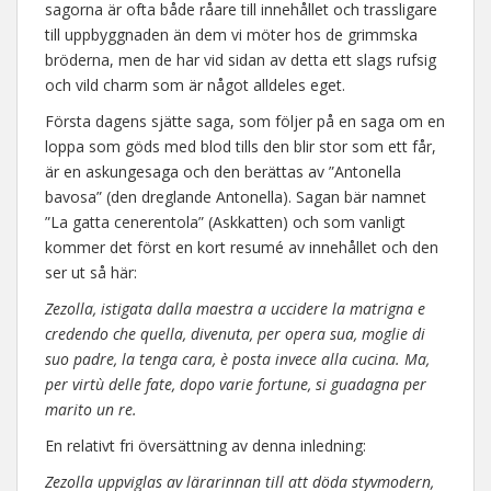
sagorna är ofta både råare till innehållet och trassligare
till uppbyggnaden än dem vi möter hos de grimmska
bröderna, men de har vid sidan av detta ett slags rufsig
och vild charm som är något alldeles eget.
Första dagens sjätte saga, som följer på en saga om en
loppa som göds med blod tills den blir stor som ett får,
är en askungesaga och den berättas av ”Antonella
bavosa” (den dreglande Antonella). Sagan bär namnet
”La gatta cenerentola” (Askkatten) och som vanligt
kommer det först en kort resumé av innehållet och den
ser ut så här:
Zezolla, istigata dalla maestra a uccidere la matrigna e
credendo che quella, divenuta, per opera sua, moglie di
suo padre, la tenga cara, è posta invece alla cucina. Ma,
per virtù delle fate, dopo varie fortune, si guadagna per
marito un re.
En relativt fri översättning av denna inledning:
Zezolla uppviglas av lärarinnan till att döda styvmodern,