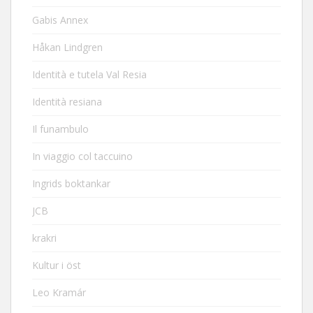
Gabis Annex
Håkan Lindgren
Identità e tutela Val Resia
Identità resiana
Il funambulo
In viaggio col taccuino
Ingrids boktankar
JCB
krakri
Kultur i öst
Leo Kramár