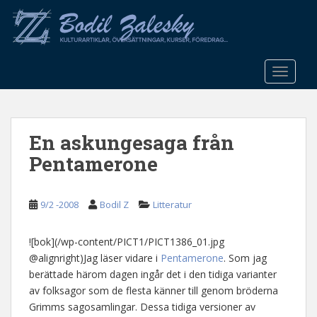
S
k
i
p
t
TOGGLE
o
m
a
En askungesaga från
i
n
Pentamerone
c
o
n
9/2 -2008
Bodil Z
Litteratur
t
e
![bok](/wp-content/PICT1/PICT1386_01.jpg
n
@alignright)Jag läser vidare i
Pentamerone
. Som jag
t
berättade härom dagen ingår det i den tidiga varianter
av folksagor som de flesta känner till genom bröderna
Grimms sagosamlingar. Dessa tidiga versioner av