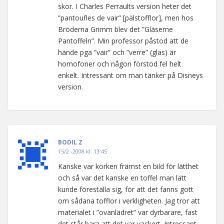
skor. I Charles Perraults version heter det
”pantoufles de vair” [pälstofflor], men hos
Bröderna Grimm blev det ”Gläserne
Pantoffeln”. Min professor påstod att de
hände pga ”vair” och ”verre” (glas) är
homofoner och någon förstod fel helt
enkelt. Intressant om man tänker på Disneys
version.
BODIL Z
15/2 -2008 kl. 13:45
Kanske var korken främst en bild för lätthet
och så var det kanske en toffel man lätt
kunde föreställa sig, för att det fanns gott
om sådana tofflor i verkligheten. Jag tror att
materialet i ”ovanlädret” var dyrbarare, fast
det står bara att det var vackert. Intressant