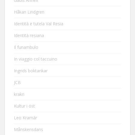
Gabis Annex
Håkan Lindgren
Identità e tutela Val Resia
Identità resiana
Il funambulo
In viaggio col taccuino
Ingrids boktankar
JCB
krakri
Kultur i öst
Leo Kramár
Månskensdans