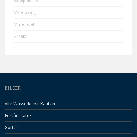
viewpoint-east
Vikboblogg
Vinterpoet
Zrcalo
BILDER
Alte Wasserkunst Bautzen
Förvår i kärret
Görlitz