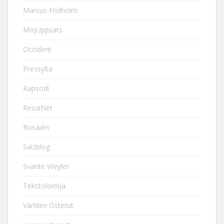
Marcus Fridholm
MojUppsats
Occident
Pressylta
Rapsodi
ResiaNet
Rosaièn
Salzblog
Svante Weyler
Tekstolomija
Världen Österut