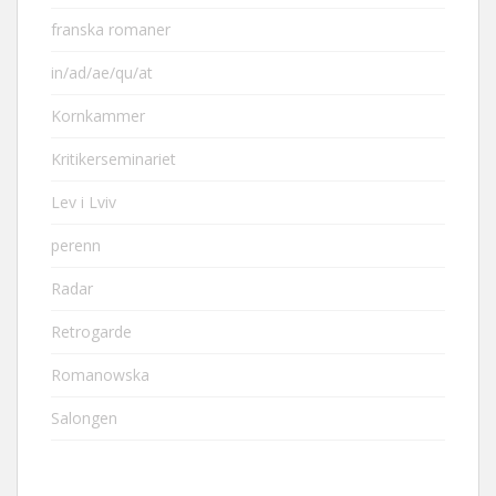
franska romaner
in/ad/ae/qu/at
Kornkammer
Kritikerseminariet
Lev i Lviv
perenn
Radar
Retrogarde
Romanowska
Salongen