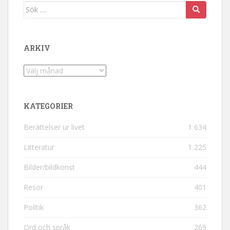
Sök efter:
ARKIV
Arkiv
KATEGORIER
Berättelser ur livet
1 634
Litteratur
1 225
Bilder/bildkonst
444
Resor
401
Politik
362
Ord och språk
269