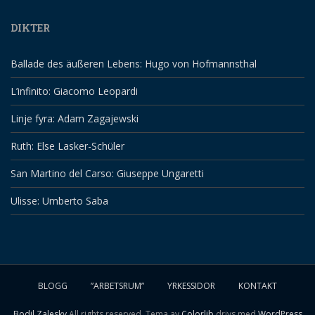
DIKTER
Ballade des äußeren Lebens: Hugo von Hofmannsthal
L’infinito: Giacomo Leopardi
Linje fyra: Adam Zagajewski
Ruth: Else Lasker-Schüler
San Martino del Carso: Giuseppe Ungaretti
Ulisse: Umberto Saba
BLOGG
”ARBETSRUM”
YRKESSIDOR
KONTAKT
Bodil Zalesky
All rights reserved. Tema av
Colorlib
drivs med
WordPress