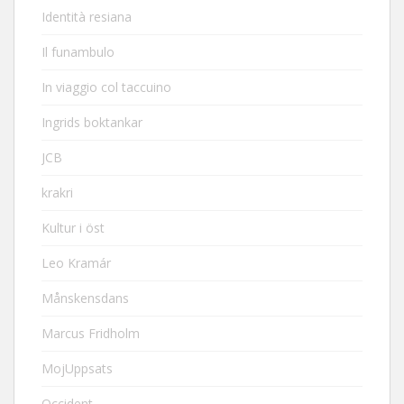
Identità resiana
Il funambulo
In viaggio col taccuino
Ingrids boktankar
JCB
krakri
Kultur i öst
Leo Kramár
Månskensdans
Marcus Fridholm
MojUppsats
Occident