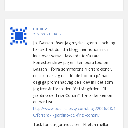
BODIL Z
23/9 -2007 kl. 19:37
Jo, Bassani läser jag mycket gärna – och jag
har sett att du i din blogg har honom i din
lista över särskilt läsvärda författare.
Förresten skrev jag en liten extra text om
Bassani i förra sommarens ”Ferrara-serie”,
en text där jag dels följde honom på hans
dagliga promenadväg dels klev in i det som
jag tror är förebilden för trädgården i ”Il
giardino dei Finzi-Contini”. Här är länken om
du har lust:
http://www.bodilzalesky.com/blog/2006/08/1
0/ferrara-il-giardino-dei-finzi-contini/
Tack för klargörandet om likheten mellan