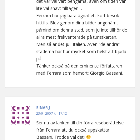
det var väl värt pengarna, även om tiden var
lite väl snävt tilltagen…
Ferrara har jag bara ägnat ett kort besök
hittills. Blev genom dina bilder angenämt
påmind om denna stad, som ju inte tillhör de
allra mest frekventerade på turistkartan.
Men så är det ju i Italien. Även ”de andra”
städerna har hur mycket som helst att bjuda
på.
Tänker också på den eminente författaren
med Ferrara som hemort: Giorgio Bassani.
EINAR J
23/9 -2007 kl. 17:12
Ser nu av länken till din förra reseberättelse
från Ferrara att du också uppskattar
Bassani. Trodde väl det!