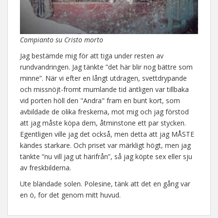
Compianto su Cristo morto
Jag bestämde mig för att tiga under resten av
rundvandringen. Jag tänkte ”det här blir nog bättre som
minne”. När vi efter en långt utdragen, svettdrypande
och missnöjt-fromt mumlande tid äntligen var tillbaka
vid porten höll den "Andra" fram en bunt kort, som
avbildade de olika freskerna, mot mig och jag förstod
att jag måste köpa dem, åtminstone ett par stycken.
Egentligen ville jag det också, men detta att jag MÅSTE
kändes starkare. Och priset var märkligt högt, men jag
tänkte ”nu vill jag ut härifrån”, så jag köpte sex eller sju
av freskbilderna.
Ute bländade solen. Polesine, tänk att det en gång var
en ö, for det genom mitt huvud.