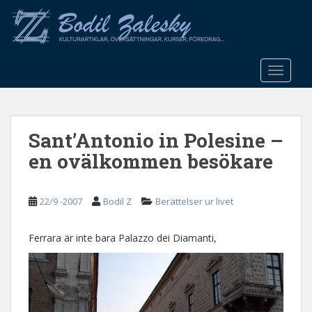
S
k
i
p
t
TOGGLE
o
m
a
Sant’Antonio in Polesine –
i
n
en ovälkommen besökare
c
o
n
22/9 -2007
Bodil Z
Berättelser ur livet
t
e
Ferrara är inte bara Palazzo dei Diamanti,
n
t