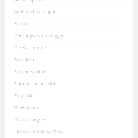
Andedräkt av koppar
Bernur
Den långsamma bloggen
Die Kaschemme
Evas dröm
Evas perspektiv
Flarnfri schalottenlök
Freya Klier
Gabis Annex
Håkan Lindgren
Identità e tutela Val Resia