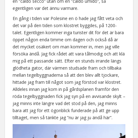
en ”caldo secco” utan om en ”caldo umido”, så
egentligen var det ännu varmare.
En gång i tiden var Polesine en ö hade jag fått veta och
det var på den tiden som klostret byggdes, på 1200-
talet. Egentligen kommer inga turister dit för det är bara
öppet någon enda timme om dagen och också då är
det mycket osäkert om man kommer in, men jag ville
försöka ändå. Jag fick rådet att vara tålmodig och att klä
mig på ett passande sätt. Efter en stunds irrande längs
glödheta gator, där värmen studsade fram och tillbaka
mellan tegelbyggnaderna så att den blev allt tjockare,
hittade jag fram till något som jag förstod var klostret.
Alldeles innan jag kom in på gårdsplanen framför den
röda tegelbyggnaden fick jag syn på en avvisande skylt –
jag minns inte längre vad det stod på den, jag minns
bara att jag för ett ögonblick funderade på att ge upp
tilltaget, men så tänkte jag ”nu är jag ju ändå här”.