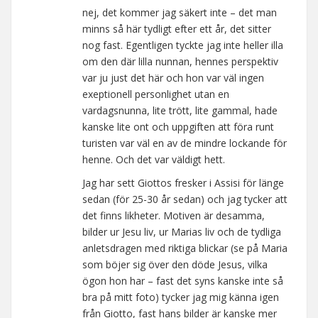
nej, det kommer jag säkert inte – det man
minns så här tydligt efter ett år, det sitter
nog fast. Egentligen tyckte jag inte heller illa
om den där lilla nunnan, hennes perspektiv
var ju just det här och hon var väl ingen
exeptionell personlighet utan en
vardagsnunna, lite trött, lite gammal, hade
kanske lite ont och uppgiften att föra runt
turisten var väl en av de mindre lockande för
henne. Och det var väldigt hett.
Jag har sett Giottos fresker i Assisi för länge
sedan (för 25-30 år sedan) och jag tycker att
det finns likheter. Motiven är desamma,
bilder ur Jesu liv, ur Marias liv och de tydliga
anletsdragen med riktiga blickar (se på Maria
som böjer sig över den döde Jesus, vilka
ögon hon har – fast det syns kanske inte så
bra på mitt foto) tycker jag mig känna igen
från Giotto, fast hans bilder är kanske mer