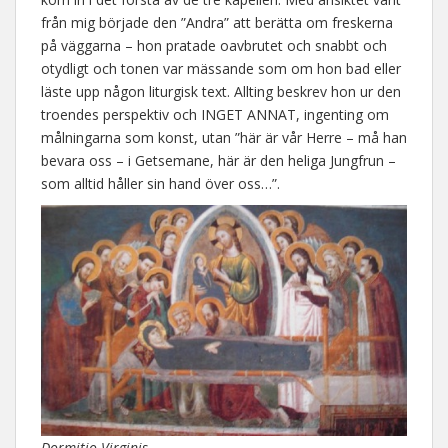
från mig började den ”Andra” att berätta om freskerna
på väggarna – hon pratade oavbrutet och snabbt och
otydligt och tonen var mässande som om hon bad eller
läste upp någon liturgisk text. Allting beskrev hon ur den
troendes perspektiv och INGET ANNAT, ingenting om
målningarna som konst, utan ”här är vår Herre – må han
bevara oss – i Getsemane, här är den heliga Jungfrun –
som alltid håller sin hand över oss…”.
Dormitio Virginis