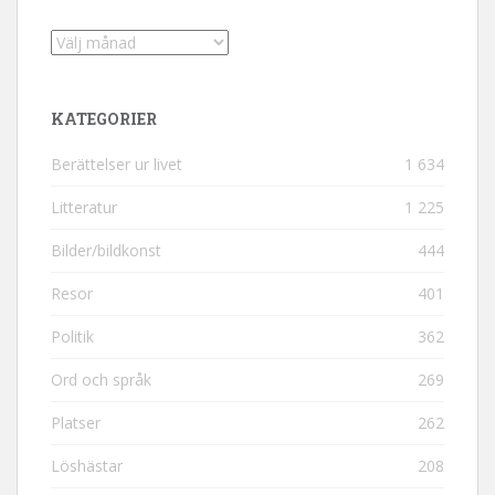
Arkiv
KATEGORIER
Berättelser ur livet
1 634
Litteratur
1 225
Bilder/bildkonst
444
Resor
401
Politik
362
Ord och språk
269
Platser
262
Löshästar
208