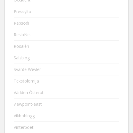
Pressylta
Rapsodi
ResiaNet
Rosaièn
Salzblog
Svante Weyler
Tekstolomija
Världen Österut
viewpoint-east
Vikboblogg
Vinterpoet