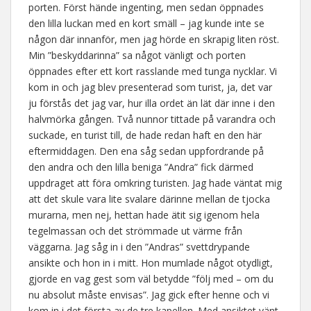
porten. Först hände ingenting, men sedan öppnades
den lilla luckan med en kort smäll – jag kunde inte se
någon där innanför, men jag hörde en skrapig liten röst.
Min ”beskyddarinna” sa något vänligt och porten
öppnades efter ett kort rasslande med tunga nycklar. Vi
kom in och jag blev presenterad som turist, ja, det var
ju förstås det jag var, hur illa ordet än lät där inne i den
halvmörka gången. Två nunnor tittade på varandra och
suckade, en turist till, de hade redan haft en den här
eftermiddagen. Den ena såg sedan uppfordrande på
den andra och den lilla beniga ”Andra” fick därmed
uppdraget att föra omkring turisten. Jag hade väntat mig
att det skule vara lite svalare därinne mellan de tjocka
murarna, men nej, hettan hade ätit sig igenom hela
tegelmassan och det strömmade ut värme från
väggarna. Jag såg in i den ”Andras” svettdrypande
ansikte och hon in i mitt. Hon mumlade något otydligt,
gjorde en vag gest som väl betydde ”följ med – om du
nu absolut måste envisas”. Jag gick efter henne och vi
kom in i det första av de tre kapellen. Med ansiktet vänt