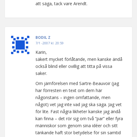
att säga, tack vare Arendt.
BODIL Z
7/1 -2007 kl. 20:59
Karin,
säkert mycket förlåtande, men kanske ändå
också blind eller ovillig att titta på vissa
saker.
Om jämförelsen med Sartre-Beauvoir (jag
har förresten en text om dem här
någonstans – ingen omfattande, men
något) vet jag inte vad jag ska säga. Jag vet
för lite. Fast några likheter kanske jag ändå
kan finna – det rör sig om två ”par” eller fyra
människor som genom sina idéer och sitt
tänkande haft stor betydelse för sin samtid