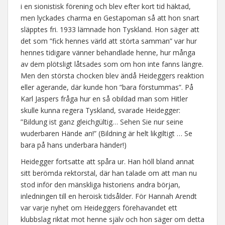
i en sionistisk förening och blev efter kort tid häktad,
men lyckades charma en Gestapoman så att hon snart
släpptes fri. 1933 lämnade hon Tyskland. Hon säger att
det som ”fick hennes värld att störta samman” var hur
hennes tidigare vänner behandlade henne, hur många
av dem plötsligt låtsades som om hon inte fanns längre.
Men den största chocken blev ändå Heideggers reaktion
eller agerande, där kunde hon ”bara förstummas”. På
Karl Jaspers fråga hur en så obildad man som Hitler
skulle kunna regera Tyskland, svarade Heidegger:
”Bildung ist ganz gleichgültig… Sehen Sie nur seine
wuderbaren Hände an!” (Bildning är helt likgiltigt … Se
bara på hans underbara händer!)
Heidegger fortsatte att spåra ur. Han höll bland annat
sitt berömda rektorstal, där han talade om att man nu
stod inför den mänskliga historiens andra början,
inledningen till en heroisk tidsålder. För Hannah Arendt
var varje nyhet om Heideggers förehavandet ett
klubbslag riktat mot henne själv och hon säger om detta