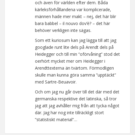
och även för världen efter dem. Båda
kärleksförhållandena var komplicerade,
männen hade mer makt – nej, det här blir
bara babbel – il nouvo dov’è? – det här
behöver verkligen inte sägas.
Som ett kuriosum kan jag lägga till att jag
googlade runt lite dels på Arendt dels på
Heidegger och till min ”oförvåning” stod det
oerhört mycket mer om Heidegger i
Arendttexterna än tvärtom. Förmodligen
skulle man kunna göra samma ”upptäckt”
med Sartre-Beuavoir.
Och om jag nu går över till det där med det
germanska respektive det latinska, så tror
jag att jag avhåller mig från att tycka något
där. Jag har nog inte tillräckligt stort
”statistiskt material”…