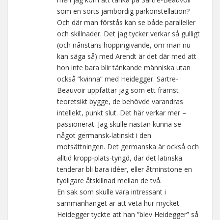
som en sorts jämbördig parkonstellation?
Och där man förstås kan se både paralleller
och skillnader. Det jag tycker verkar så gulligt
(och nånstans hoppingivande, om man nu
kan säga så) med Arendt är det där med att
hon inte bara blir tänkande människa utan
också ”kvinna” med Heidegger. Sartre-
Beauvoir uppfattar jag som ett främst
teoretsikt bygge, de behövde varandras
intellekt, punkt slut. Det här verkar mer –
passionerat. Jag skulle nästan kunna se
något germansk-latinskt i den
motsättningen. Det germanska är också och
alltid kropp-plats-tyngd, där det latinska
tenderar bli bara idéer, eller åtminstone en
tydligare åtskillnad mellan de två.
En sak som skulle vara intressant i
sammanhanget är att veta hur mycket
Heidegger tyckte att han ”blev Heidegger” så