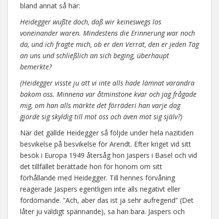
bland annat så här:
Heidegger wußte doch, daß wir keineswegs los
voneinander waren. Mindestens die Erinnerung war noch
da, und ich fragte mich, ob er den Verrat, den er jeden Tag
an uns und schließlich an sich beging, überhaupt
bemerkte?
(Heidegger visste ju att vi inte alls hade lämnat varandra
bakom oss. Minnena var åtminstone kvar och jag frågade
mig, om han alls märkte det förräderi han varje dag
gjorde sig skyldig till mot oss och även mot sig själv?)
När det gällde Heidegger så följde under hela nazitiden
besvikelse på besvikelse för Arendt. Efter kriget vid sitt
besök i Europa 1949 återsåg hon Jaspers i Basel och vid
det tillfället berättade hon för honom om sitt
förhållande med Heidegger. Till hennes förvåning
reagerade Jaspers egentligen inte alls negativt eller
fördömande. ”Ach, aber das ist ja sehr aufregend” (Det
låter ju väldigt spännande), sa han bara. Jaspers och