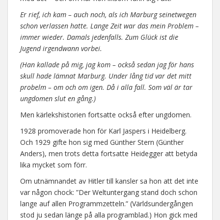
Er rief, ich kam – auch noch, als ich Marburg seinetwegen
schon verlassen hatte. Lange Zeit war das mein Problem –
immer wieder. Damals jedenfalls. Zum Glück ist die
Jugend irgendwann vorbei.
(Han kallade på mig, jag kom – också sedan jag för hans
skull hade lämnat Marburg. Under lång tid var det mitt
probelm – om och om igen. Då i alla fall. Som väl är tar
ungdomen slut en gång.)
Men kärlekshistorien fortsatte också efter ungdomen.
1928 promoverade hon för Karl Jaspers i Heidelberg.
Och 1929 gifte hon sig med Günther Stern (Günther
Anders), men trots detta fortsatte Heidegger att betyda
lika mycket som förr.
Om utnämnandet av Hitler till kansler sa hon att det inte
var någon chock: ”Der Weltuntergang stand doch schon
lange auf allen Programmzetteln.” (Världsundergången
stod ju sedan länge på alla programblad.) Hon gick med