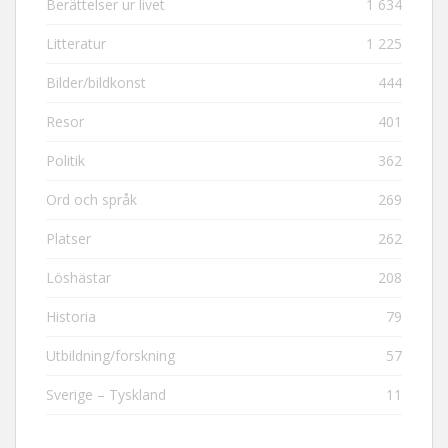
Berättelser ur livet
1 634
Litteratur
1 225
Bilder/bildkonst
444
Resor
401
Politik
362
Ord och språk
269
Platser
262
Löshästar
208
Historia
79
Utbildning/forskning
57
Sverige – Tyskland
11