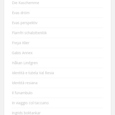
Die Kaschemme
Evas dröm
Evas perspektiv
Flarnfri schalottenlök
Freya Klier
Gabis Annex
Håkan Lindgren
Identità e tutela Val Resia
Identità resiana
Il funambulo
In viaggio col taccuino
Ingrids boktankar