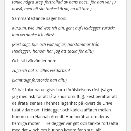
tanke några steg, förtrollad av hans poesi, för han var ju
också, med all sin tankeskärpa, en diktare.)
Sammanfattande säger hon:
Kurzum, wie und was ich bin, geht auf Heidegger zurück;
ihm verdanke ich alles!
(Kort sagt, hur och vad jag är, härstammar från
Heidegger; honom har jag att tacka för allt!)
Och så tvärvänder hon:
Zugleich hat er alles verdorben!
(Samtidigt förstörde han allt!)
Så här talar naturligtvis bara förälskelsens röst (säger
jag med risk för att låta snusförnuftig). Fest berättar att
de åratal senare i hennes lägenhet på Riverside Drive
talat vidare om Heidegger och kärleksaffären mellan
honom och Hannah Arendt. Hon berättar om deras
hemliga möten – Heidegger var gift och tänkte fortsätta
med det – och om hur hon liksom fann sig i allt.