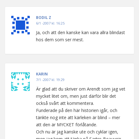
BODIL Z
6/1 -2007 kl. 16:25
Ja, och att den kanske kan vara allra blindast
hos dem som ser mest.
KARIN
7/1 -2007 kl. 19:29
Är glad att du skriver om Arendt som jag vet
mycket litet om, men just därför blir det
också svårt att kommentera.
Funderade på den här historien igår, och
tänkte nog inte att kärleken är blind – mer
att den är MYCKET förlåtande.
Och nu är jag kanske ute och cyklar igen,
men jag kom att tänka på Sartre-Beauvoir