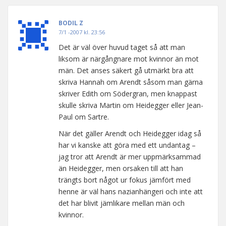
BODIL Z
7/1 -2007 kl. 23:56
Det är väl över huvud taget så att man
liksom är närgångnare mot kvinnor än mot
män. Det anses säkert gå utmärkt bra att
skriva Hannah om Arendt såsom man gärna
skriver Edith om Södergran, men knappast
skulle skriva Martin om Heidegger eller Jean-
Paul om Sartre.
När det gäller Arendt och Heidegger idag så
har vi kanske att göra med ett undantag –
jag tror att Arendt är mer uppmärksammad
än Heidegger, men orsaken till att han
trängts bort något ur fokus jämfört med
henne är väl hans nazianhängeri och inte att
det har blivit jämlikare mellan män och
kvinnor.