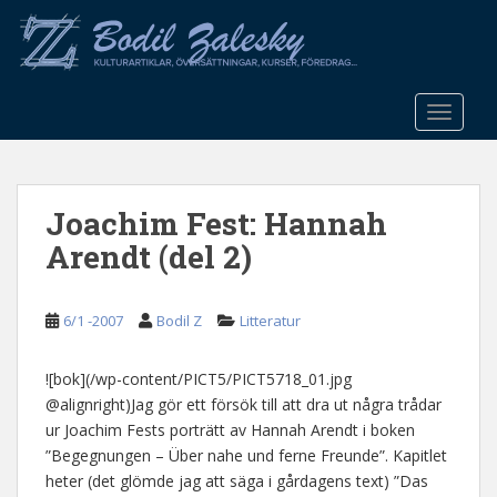
S
k
i
p
t
TOGGLE
o
m
a
Joachim Fest: Hannah
i
n
Arendt (del 2)
c
o
n
6/1 -2007
Bodil Z
Litteratur
t
e
![bok](/wp-content/PICT5/PICT5718_01.jpg
n
@alignright)Jag gör ett försök till att dra ut några trådar
t
ur Joachim Fests porträtt av Hannah Arendt i boken
”Begegnungen – Über nahe und ferne Freunde”. Kapitlet
heter (det glömde jag att säga i gårdagens text) ”Das