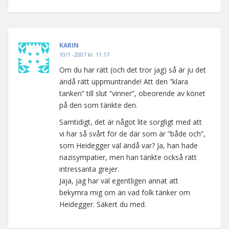
KARIN
10/1 -2007 kl. 11:17
Om du har rätt (och det tror jag) så är ju det
ändå rätt uppmuntrande! Att den ”klara
tanken” till slut ”vinner”, obeorende av könet
på den som tänkte den.
Samtidigt, det är något lite sorgligt med att
vi har så svårt för de där som är ”både och”,
som Heidegger väl ändå var? Ja, han hade
nazisympatier, men han tänkte också rätt
intressanta grejer.
Jaja, jag har väl egentligen annat att
bekymra mig om än vad folk tänker om
Heidegger. Säkert du med.