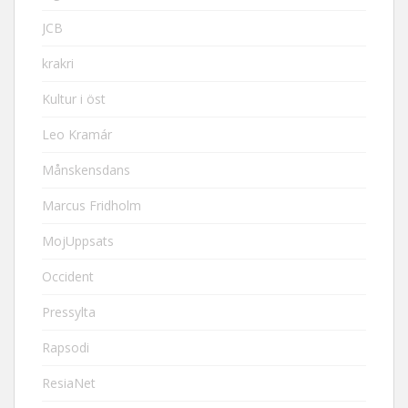
JCB
krakri
Kultur i öst
Leo Kramár
Månskensdans
Marcus Fridholm
MojUppsats
Occident
Pressylta
Rapsodi
ResiaNet