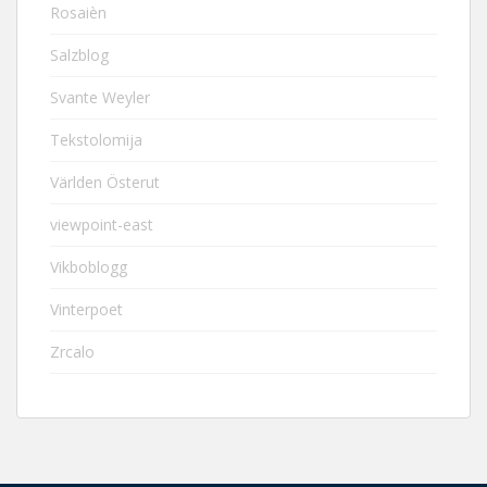
Rosaièn
Salzblog
Svante Weyler
Tekstolomija
Världen Österut
viewpoint-east
Vikboblogg
Vinterpoet
Zrcalo