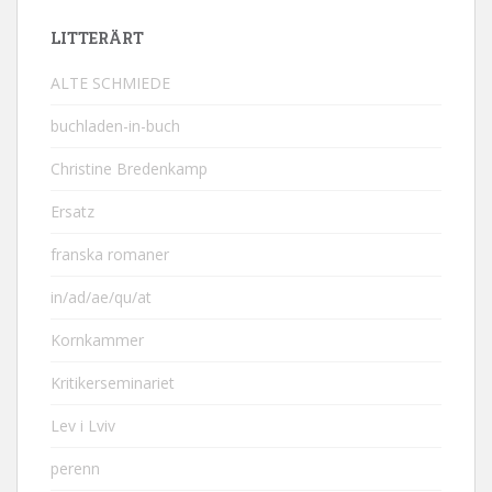
LITTERÄRT
ALTE SCHMIEDE
buchladen-in-buch
Christine Bredenkamp
Ersatz
franska romaner
in/ad/ae/qu/at
Kornkammer
Kritikerseminariet
Lev i Lviv
perenn