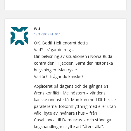
WU
18/1 -2009 kl. 10:10
OK, Bodil. Helt enormt detta.
Vad? -frågar du mig…
Din belysning av situationen i Nowa Ruda
contra den i Tjeckien. Samt den historiska
belysningen. Man ryser.
Varför? -frågar du kanske?
Applicerat på dagens och de gångna 61
årens konflikt i Mellnöstern – världens
kanske ondaste tå. Man kan med lätthet se
parallellerna: folkomflyttning med eller utan
våld, byte av invånare i hus – från
Casablanca till Damascus – och ständiga
krigshandlingar i syfte att ”återställa”.