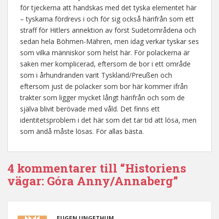
för tjeckerna att handskas med det tyska elementet här
– tyskarna fördrevs i och för sig också härifrån som ett
straff för Hitlers annektion av först Sudetområdena och
sedan hela Böhmen-Mähren, men idag verkar tyskar ses
som vilka människor som helst här. För polackerna är
saken mer komplicerad, eftersom de bor i ett område
som i århundranden varit Tyskland/Preußen och
eftersom just de polacker som bor här kommer ifrån
trakter som ligger mycket långt härifrån och som de
själva blivit berövade med våld. Det finns ett
identitetsproblem i det här som det tar tid att lösa, men
som ändå måste lösas. För allas bästa.
4 kommentarer till “Historiens
vägar: Góra Anny/Annaberg”
EUGEN UNGETHUM