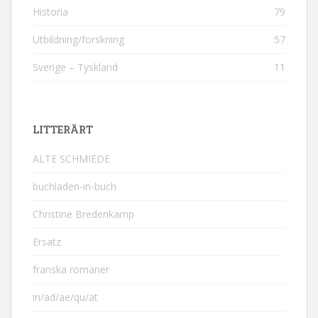
Historia
79
Utbildning/forskning
57
Sverige – Tyskland
11
LITTERÄRT
ALTE SCHMIEDE
buchladen-in-buch
Christine Bredenkamp
Ersatz
franska romaner
in/ad/ae/qu/at