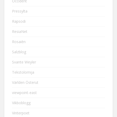
Occident
Pressylta
Rapsodi
ResiaNet
Rosaièn
Salzblog
Svante Weyler
Tekstolomija
Världen Österut
viewpoint-east
Vikboblogg
Vinterpoet