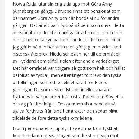
Nowa Ruda lutar sin ena sida upp mot Góra Anny
(Annaberg en gång). Däruppe finns ett pensionat som
bär namnet Góra Anny och där bodde vi nu för andra
gången. Det är ett par i fyrtioårsåldern som driver detta
pensionat och det lite märkliga är att mannen och frun
har så helt olika syn på förhållandet till historien. Innan
jag går in på den här skillnaden gör jag en mycket kort
historisk återblick: Niederschlesien hör till de områden
av Tyskland som tillföll Polen efter andra världskriget.
Det här området var tidigare så gott som helt och hållet
befolkat av tyskar, men efter kriget fördrevs den tyska
befolkningen som ett kollektivt straff för Hitlers
gärningar. De som sedan flyttade in eller snarare
flyttades in var polacker från östra Polen som Sovjet la
beslag på efter kriget. Dessa människor hade alltså
själva fördrivits från sina hemtrakter och sedan blivit
tilldelade de före detta tyska områdena.
Frun i pensionatet är uppfylld av ett markant tyskhat.
Mannen däremot visar ingen som helst motvilja mot