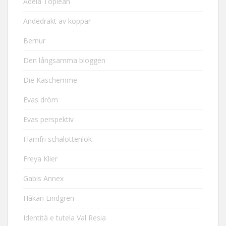
Adela Toplean
Andedräkt av koppar
Bernur
Den långsamma bloggen
Die Kaschemme
Evas dröm
Evas perspektiv
Flarnfri schalottenlök
Freya Klier
Gabis Annex
Håkan Lindgren
Identità e tutela Val Resia