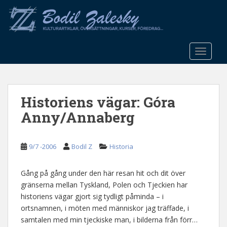
S
k
i
p
t
TOGGLE
o
m
a
Historiens vägar: Góra
i
n
Anny/Annaberg
c
o
n
9/7 -2006
Bodil Z
Historia
t
e
Gång på gång under den här resan hit och dit över
n
gränserna mellan Tyskland, Polen och Tjeckien har
t
historiens vägar gjort sig tydligt påminda – i
ortsnamnen, i möten med människor jag träffade, i
samtalen med min tjeckiske man, i bilderna från förr…