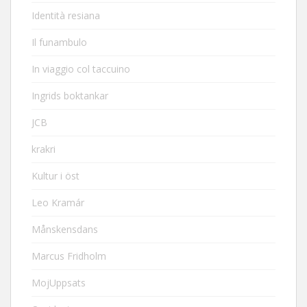
Identità resiana
Il funambulo
In viaggio col taccuino
Ingrids boktankar
JCB
krakri
Kultur i öst
Leo Kramár
Månskensdans
Marcus Fridholm
MojUppsats