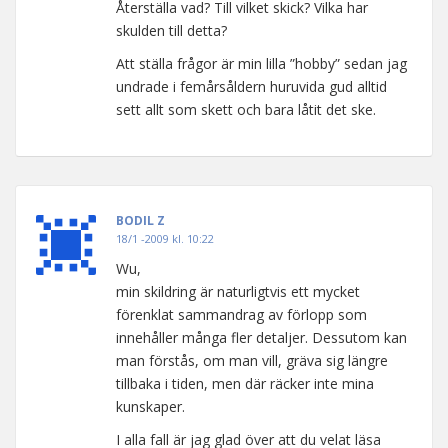
Återställa vad? Till vilket skick? Vilka har
skulden till detta?
Att ställa frågor är min lilla ”hobby” sedan jag
undrade i femårsåldern huruvida gud alltid
sett allt som skett och bara låtit det ske.
BODIL Z
18/1 -2009 kl. 10:22
Wu,
min skildring är naturligtvis ett mycket
förenklat sammandrag av förlopp som
innehåller många fler detaljer. Dessutom kan
man förstås, om man vill, gräva sig längre
tillbaka i tiden, men där räcker inte mina
kunskaper.
I alla fall är jag glad över att du velat läsa