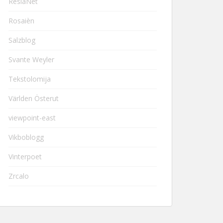
ResiaNet
Rosaièn
Salzblog
Svante Weyler
Tekstolomija
Världen Österut
viewpoint-east
Vikboblogg
Vinterpoet
Zrcalo