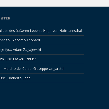
IKTER
allade des äußeren Lebens: Hugo von Hofmannsthal
infinito: Giacomo Leopardi
nje fyra: Adam Zagajewski
th: Else Lasker-Schüler
n Martino del Carso: Giuseppe Ungaretti
isse: Umberto Saba