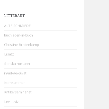
LITTERÄRT
ALTE SCHMIEDE
buchladen-in-buch
Christine Bredenkamp
Ersatz
franska romaner
in/ad/ae/qu/at
Kornkammer
Kritikerseminariet
Lev i Lviv