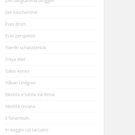
Den långsamma bloggen
Die Kaschemme
Evas dröm
Evas perspektiv
Flarnfri schalottenlök
Freya Klier
Gabis Annex
Håkan Lindgren
Identità e tutela Val Resia
Identità resiana
Il funambulo
In viaggio col taccuino