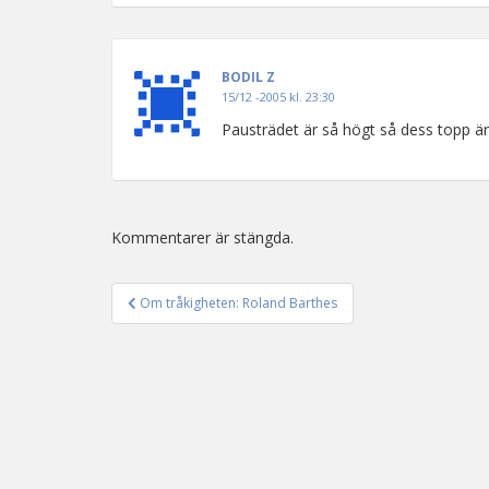
BODIL Z
15/12 -2005 kl. 23:30
Pausträdet är så högt så dess topp ä
Kommentarer är stängda.
Om tråkigheten: Roland Barthes
Inläggsnavigering