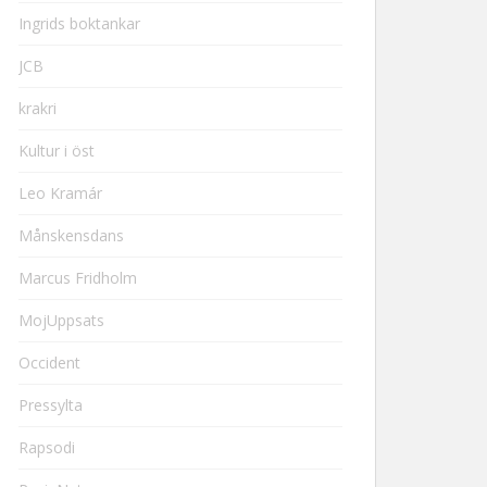
Ingrids boktankar
JCB
krakri
Kultur i öst
Leo Kramár
Månskensdans
Marcus Fridholm
MojUppsats
Occident
Pressylta
Rapsodi