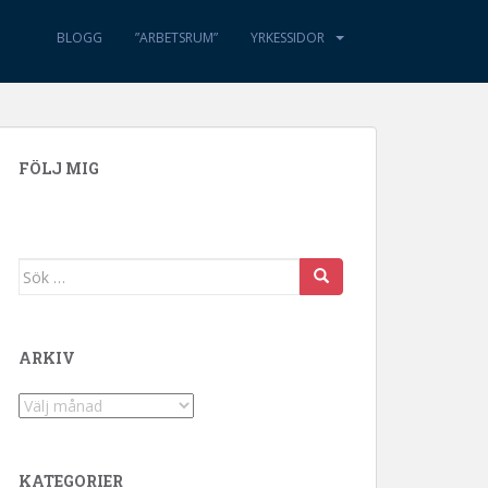
BLOGG
”ARBETSRUM”
YRKESSIDOR
FÖLJ MIG
Sök efter:
ARKIV
Arkiv
KATEGORIER