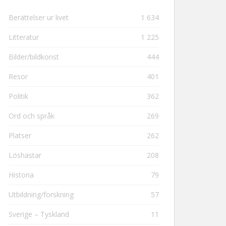
Berättelser ur livet
1 634
Litteratur
1 225
Bilder/bildkonst
444
Resor
401
Politik
362
Ord och språk
269
Platser
262
Löshästar
208
Historia
79
Utbildning/forskning
57
Sverige – Tyskland
11