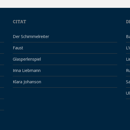
CITAT
D
Der Schimmelreiter
B
Faust
L’
Glasperlenspiel
Li
Irina Liebmann
Ru
Klara Johanson
Sa
Ul