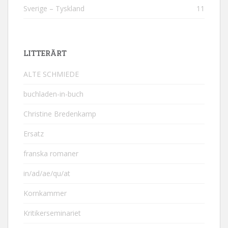
Sverige – Tyskland
11
LITTERÄRT
ALTE SCHMIEDE
buchladen-in-buch
Christine Bredenkamp
Ersatz
franska romaner
in/ad/ae/qu/at
Kornkammer
Kritikerseminariet