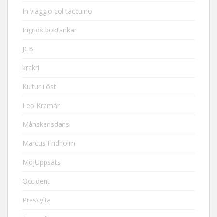
In viaggio col taccuino
Ingrids boktankar
JCB
krakri
Kultur i öst
Leo Kramár
Månskensdans
Marcus Fridholm
MojUppsats
Occident
Pressylta