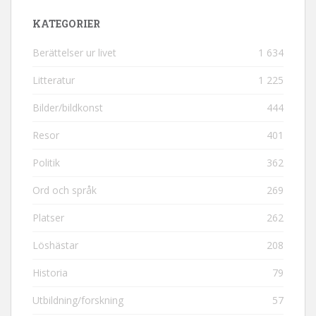
KATEGORIER
Berättelser ur livet
1 634
Litteratur
1 225
Bilder/bildkonst
444
Resor
401
Politik
362
Ord och språk
269
Platser
262
Löshästar
208
Historia
79
Utbildning/forskning
57