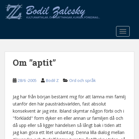
S
k
i
p
t
TOGGLE
o
m
a
Om ”aptit”
i
n
c
28/6 -2005
Bodil Z
Ord och språk
o
n
t
Jag har från början bestämt mig för att lämna min familj
e
utanför den här pausträdsvärlden, fast absolut
n
konsekvent är jag inte. Ibland skymtar någon förbi och i
t
"förklädd" form dyker en eller annan ur familjen då och
då upp eller så ligger händelsen så långt bak i tiden att
jag kan göra ett litet undantag. Denna lilla dialog mellan