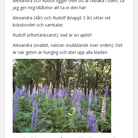
Alexandra och Rudolf ligger över tio år tillbaka i tiden, så
jag ger mig tillåtelse att ta in den här:
Alexandra (4år) och Rudolf (knappt 3 år) sitter vid
köksbordet och samtalar:
Rudolf (eftertänksamt): Vad är en aptíd?
Alexandra (snabbt, nästan snubblande över orden): Det
är när geten är hungrig och äter upp alla bladen.