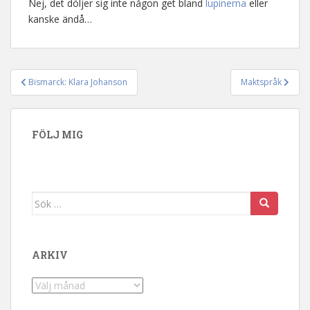
Nej, det döljer sig inte någon get bland
lupinerna
eller
kanske ändå…
Bismarck: Klara Johanson
Maktspråk
Inläggsnavigering
FÖLJ MIG
Sök efter:
ARKIV
Arkiv