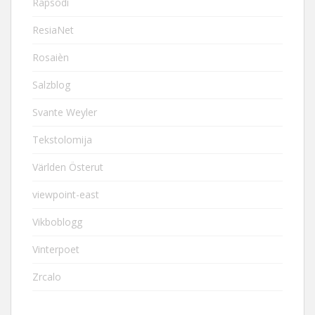
Rapsodi
ResiaNet
Rosaièn
Salzblog
Svante Weyler
Tekstolomija
Världen Österut
viewpoint-east
Vikboblogg
Vinterpoet
Zrcalo