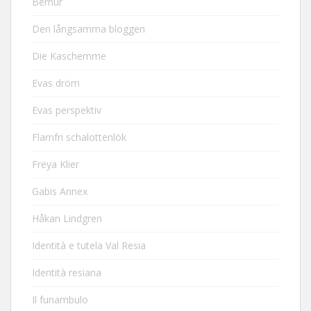
Bernur
Den långsamma bloggen
Die Kaschemme
Evas dröm
Evas perspektiv
Flarnfri schalottenlök
Freya Klier
Gabis Annex
Håkan Lindgren
Identità e tutela Val Resia
Identità resiana
Il funambulo