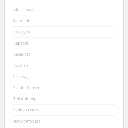
MojUppsats
Occident
Pressylta
Rapsodi
ResiaNet
Rosaièn
Salzblog
Svante Weyler
Tekstolomija
Världen Österut
viewpoint-east