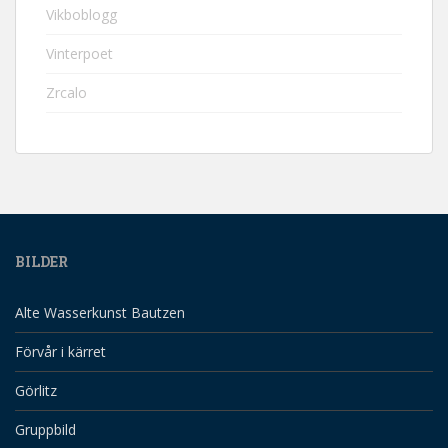
Vikboblogg
Vinterpoet
Zrcalo
BILDER
Alte Wasserkunst Bautzen
Förvår i kärret
Görlitz
Gruppbild