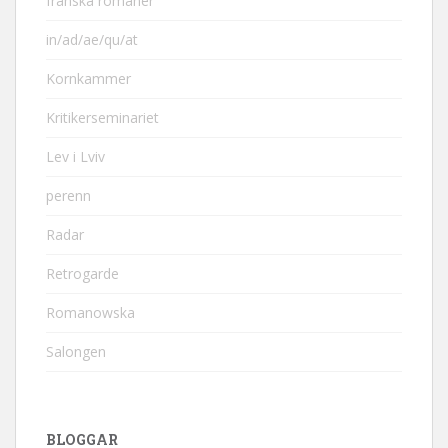
franska romaner
in/ad/ae/qu/at
Kornkammer
Kritikerseminariet
Lev i Lviv
perenn
Radar
Retrogarde
Romanowska
Salongen
BLOGGAR