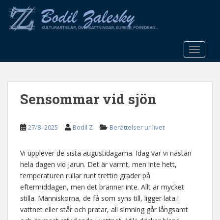
S
k
i
p
t
TOGGLE
o
m
a
Sensommar vid sjön
i
n
c
27/8 -2025
Bodil Z
Berättelser ur livet
o
n
t
Vi upplever de sista augustidagarna. Idag var vi nästan
e
hela dagen vid Jarun. Det är varmt, men inte hett,
n
temperaturen rullar runt trettio grader på
t
eftermiddagen, men det bränner inte. Allt är mycket
stilla. Människorna, de få som syns till, ligger lata i
vattnet eller står och pratar, all simning går långsamt