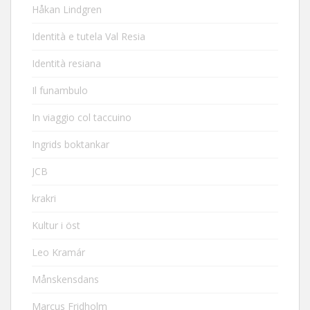
Håkan Lindgren
Identità e tutela Val Resia
Identità resiana
Il funambulo
In viaggio col taccuino
Ingrids boktankar
JCB
krakri
Kultur i öst
Leo Kramár
Månskensdans
Marcus Fridholm