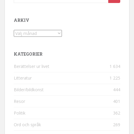
ARKIV
Arkiv
KATEGORIER
Berättelser ur livet
1 634
Litteratur
1 225
Bilder/bildkonst
444
Resor
401
Politik
362
Ord och språk
269