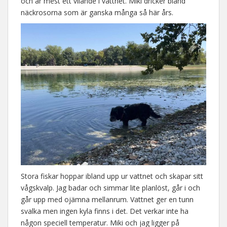
och är mest ett vilande i vattnet. Miki dricker bland
näckrosorna som är ganska många så här års.
Stora fiskar hoppar ibland upp ur vattnet och skapar sitt
vågskvalp. Jag badar och simmar lite planlöst, går i och
går upp med ojämna mellanrum. Vattnet ger en tunn
svalka men ingen kyla finns i det. Det verkar inte ha
någon speciell temperatur. Miki och jag ligger på