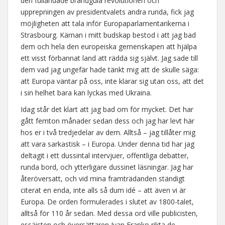
den fulländade brandgula revolutionen och
upprepningen av presidentvalets andra runda, fick jag
möjligheten att tala inför Europaparlamentarikerna i
Strasbourg. Kärnan i mitt budskap bestod i att jag bad
dem och hela den europeiska gemenskapen att hjälpa
ett visst förbannat land att rädda sig självt. Jag sade till
dem vad jag ungefär hade tänkt mig att de skulle säga:
att Europa väntar på oss, inte klarar sig utan oss, att det
i sin helhet bara kan lyckas med Ukraina.
Idag står det klart att jag bad om för mycket. Det har
gått femton månader sedan dess och jag har levt här
hos er i två tredjedelar av dem. Alltså – jag tillåter mig
att vara sarkastisk – i Europa. Under denna tid har jag
deltagit i ett dussintal intervjuer, offentliga debatter,
runda bord, och ytterligare dussinet läsningar. Jag har
återöversatt, och vid mina framträdanden ständigt
citerat en enda, inte alls så dum idé – att även vi är
Europa. De orden formulerades i slutet av 1800-talet,
alltså för 110 år sedan. Med dessa ord ville publicisten,
essäisten och översättaren Ivan Franko rikta de