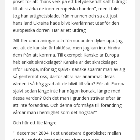
priset för att "hans verk på ett betydelsefullt sätt bidragit
till att stärka de inomeuropeiska banden", men i talet
tog han artighetsbladet från munnen och sa att just
hans land Ukraina hade blivit kvarlämnat utanför den
europeiska dörren. Här är ett utdrag:
’Allt fler onda aningar och förmodanden dyker upp. Jag
vet att de kanske är taktlösa, men jag kan inte hindra
dem från att komma. Till exempel: Kanske är Europa
helt enkelt skräckslaget? Kanske är det skräckslaget
inför Europa, inför sig självt? Kanske spärrar man av sig
så gentemot oss, därför att vi har anammat deras
värden i så hög grad att de blivit till våra? För att Europa
självt sedan länge inte har någon kontakt längre med
dessa värden? Och det man i grunden strävar efter är
att inte förändras. Och denna oförmåga till förändring
vårdar man i hemlighet som det högsta?’”
Och här ett lite längre:
”I december 2004, i det underbara ögonblicket mellan