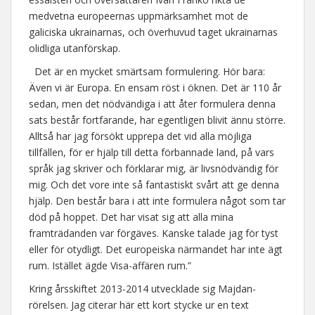
medvetna europeernas uppmärksamhet mot de
galiciska ukrainarnas, och överhuvud taget ukrainarnas
olidliga utanförskap.
Det är en mycket smärtsam formulering. Hör bara:
Även vi är Europa. En ensam röst i öknen. Det är 110 år
sedan, men det nödvändiga i att åter formulera denna
sats består fortfarande, har egentligen blivit ännu större.
Alltså har jag försökt upprepa det vid alla möjliga
tillfällen, för er hjälp till detta förbannade land, på vars
språk jag skriver och förklarar mig, är livsnödvändig för
mig. Och det vore inte så fantastiskt svårt att ge denna
hjälp. Den består bara i att inte formulera något som tar
död på hoppet. Det har visat sig att alla mina
framträdanden var förgäves. Kanske talade jag för tyst
eller för otydligt. Det europeiska närmandet har inte ägt
rum. Istället ägde Visa-affären rum.”
Kring årsskiftet 2013-2014 utvecklade sig Majdan-
rörelsen. Jag citerar här ett kort stycke ur en text