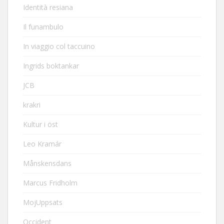
Identità resiana
Il funambulo
In viaggio col taccuino
Ingrids boktankar
JCB
krakri
Kultur i öst
Leo Kramár
Månskensdans
Marcus Fridholm
MojUppsats
Occident