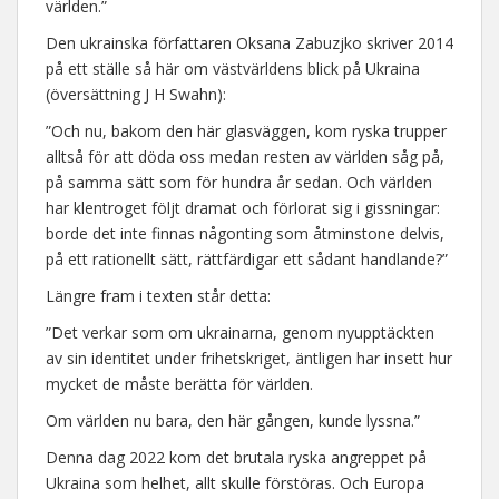
världen.”
Den ukrainska författaren Oksana Zabuzjko skriver 2014
på ett ställe så här om västvärldens blick på Ukraina
(översättning J H Swahn):
”Och nu, bakom den här glasväggen, kom ryska trupper
alltså för att döda oss medan resten av världen såg på,
på samma sätt som för hundra år sedan. Och världen
har klentroget följt dramat och förlorat sig i gissningar:
borde det inte finnas någonting som åtminstone delvis,
på ett rationellt sätt, rättfärdigar ett sådant handlande?”
Längre fram i texten står detta:
”Det verkar som om ukrainarna, genom nyupptäckten
av sin identitet under frihetskriget, äntligen har insett hur
mycket de måste berätta för världen.
Om världen nu bara, den här gången, kunde lyssna.”
Denna dag 2022 kom det brutala ryska angreppet på
Ukraina som helhet, allt skulle förstöras. Och Europa