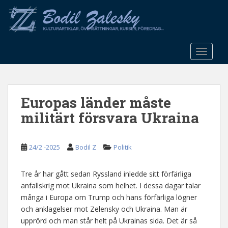
S
k
i
p
t
TOGGLE
o
m
a
Europas länder måste
i
n
militärt försvara Ukraina
c
o
n
24/2 -2025
Bodil Z
Politik
t
e
Tre år har gått sedan Ryssland inledde sitt förfärliga
n
anfallskrig mot Ukraina som helhet. I dessa dagar talar
t
många i Europa om Trump och hans förfärliga lögner
och anklagelser mot Zelensky och Ukraina. Man är
upprörd och man står helt på Ukrainas sida. Det är så