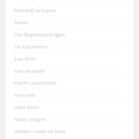
Andedräkt av koppar
Bernur
Den långsamma bloggen
Die Kaschemme
Evas dröm
Evas perspektiv
Flarnfri schalottenlök
Freya Klier
Gabis Annex
Håkan Lindgren
Identità e tutela Val Resia