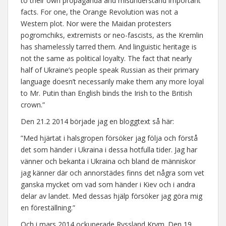
to their own propaganda and misunderstand important
facts. For one, the Orange Revolution was not a
Western plot. Nor were the Maidan protesters
pogromchiks, extremists or neo-fascists, as the Kremlin
has shamelessly tarred them. And linguistic heritage is
not the same as political loyalty. The fact that nearly
half of Ukraine’s people speak Russian as their primary
language doesn’t necessarily make them any more loyal
to Mr. Putin than English binds the Irish to the British
crown.”
Den 21.2 2014 började jag en bloggtext så här:
”Med hjärtat i halsgropen försöker jag följa och förstå
det som händer i Ukraina i dessa hotfulla tider. Jag har
vänner och bekanta i Ukraina och bland de människor
jag känner där och annorstädes finns det några som vet
ganska mycket om vad som händer i Kiev och i andra
delar av landet. Med dessas hjälp försöker jag göra mig
en föreställning.”
Och i mars 2014 ockuperade Ryssland Krym. Den 19