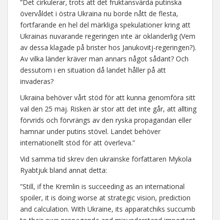
”Det cirkulerar, trots att det fruktansvärda putinska
övervåldet i östra Ukraina nu borde nått de flesta,
fortfarande en hel del märkliga spekulationer kring att
Ukrainas nuvarande regeringen inte är oklanderlig (Vem
av dessa klagade på brister hos Janukovitj-regeringen?).
Av vilka länder kräver man annars något sådant? Och
dessutom i en situation då landet håller på att
invaderas?
Ukraina behöver vårt stöd för att kunna genomföra sitt
val den 25 maj. Risken är stor att det inte går, att allting
förvrids och förvrängs av den ryska propagandan eller
hamnar under putins stövel. Landet behöver
internationellt stöd för att överleva.”
Vid samma tid skrev den ukrainske författaren Mykola
Ryabtjuk bland annat detta:
”Still, if the Kremlin is succeeding as an international
spoiler, it is doing worse at strategic vision, prediction
and calculation. With Ukraine, its apparatchiks succumb