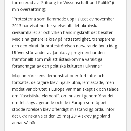
formulerad av ”Stiftung für Wissenschaft und Politik” (i
min översättning):
”Protesterna som flammade upp i slutet av november
2013 har visat hur betydelsefullt det ukrainska
civilsamhället är och vilken handlingskraft det besitter.
Med sina generella krav på rättsstatlighet, transparens
och demokrati är proteströrelsen närvarande ännu idag.
Utöver störtandet av Janukovytj-regimen har den
framför allt som mål att åstadkomma varaktiga
förändringar av den politiska kulturen i Ukraina.”
Majdan-rörelsens demonstrationer fortsatte och
fortsatte, deltagare blev ihjälskjutna, lemlästade, men
modet var obrutet. I Europa var man skeptisk och talade
om ”fascistiska element”, om brister i genomförandet,
om fel slags agerande och de i Europa som öppet
stödde rörelsen blev offentligt misstänkliggjorda. Inför
det ukrainska valet den 25 maj 2014 skrev jag bland
annat så här: