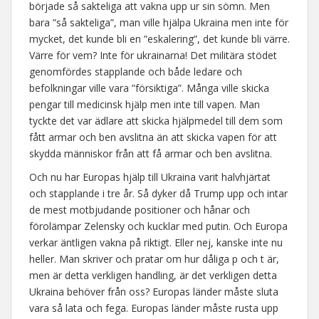
började så sakteliga att vakna upp ur sin sömn. Men
bara ”så sakteliga”, man ville hjälpa Ukraina men inte för
mycket, det kunde bli en ”eskalering”, det kunde bli värre.
Värre för vem? Inte för ukrainarna! Det militära stödet
genomfördes stapplande och både ledare och
befolkningar ville vara ”försiktiga”. Många ville skicka
pengar till medicinsk hjälp men inte till vapen. Man
tyckte det var ädlare att skicka hjälpmedel till dem som
fått armar och ben avslitna än att skicka vapen för att
skydda människor från att få armar och ben avslitna.
Och nu har Europas hjälp till Ukraina varit halvhjärtat
och stapplande i tre år. Så dyker då Trump upp och intar
de mest motbjudande positioner och hånar och
förolämpar Zelensky och kucklar med putin. Och Europa
verkar äntligen vakna på riktigt. Eller nej, kanske inte nu
heller. Man skriver och pratar om hur dåliga p och t är,
men är detta verkligen handling, är det verkligen detta
Ukraina behöver från oss? Europas länder måste sluta
vara så lata och fega. Europas länder måste rusta upp