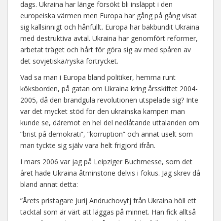
dags. Ukraina har länge försökt bli insläppt i den
europeiska värmen men Europa har gång på gång visat
sig kallsinnigt och hånfullt. Europa har bakbundit Ukraina
med destruktiva avtal. Ukraina har genomfört reformer,
arbetat träget och hårt för göra sig av med spåren av
det sovjetiska/ryska förtrycket.
Vad sa man i Europa bland politiker, hemma runt
köksborden, på gatan om Ukraina kring årsskiftet 2004-
2005, då den brandgula revolutionen utspelade sig? Inte
var det mycket stöd för den ukrainska kampen man
kunde se, däremot en hel del nedlåtande uttalanden om
”brist på demokrati”, ”korruption” och annat uselt som
man tyckte sig själv vara helt frigjord ifrån.
I mars 2006 var jag på Leipziger Buchmesse, som det
året hade Ukraina åtminstone delvis i fokus. Jag skrev då
bland annat detta:
”Årets pristagare Jurij Andruchovytj från Ukraina höll ett
tacktal som är värt att läggas på minnet. Han fick alltså