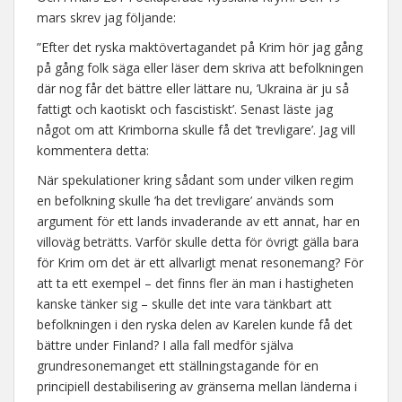
mars skrev jag följande:
”Efter det ryska maktövertagandet på Krim hör jag gång
på gång folk säga eller läser dem skriva att befolkningen
där nog får det bättre eller lättare nu, ’Ukraina är ju så
fattigt och kaotiskt och fascistiskt’. Senast läste jag
något om att Krimborna skulle få det ’trevligare’. Jag vill
kommentera detta:
När spekulationer kring sådant som under vilken regim
en befolkning skulle ’ha det trevligare’ används som
argument för ett lands invaderande av ett annat, har en
villoväg beträtts. Varför skulle detta för övrigt gälla bara
för Krim om det är ett allvarligt menat resonemang? För
att ta ett exempel – det finns fler än man i hastigheten
kanske tänker sig – skulle det inte vara tänkbart att
befolkningen i den ryska delen av Karelen kunde få det
bättre under Finland? I alla fall medför själva
grundresonemanget ett ställningstagande för en
principiell destabilisering av gränserna mellan länderna i