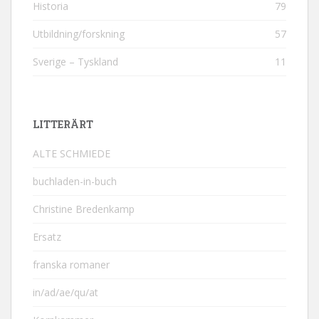
Historia
79
Utbildning/forskning
57
Sverige – Tyskland
11
LITTERÄRT
ALTE SCHMIEDE
buchladen-in-buch
Christine Bredenkamp
Ersatz
franska romaner
in/ad/ae/qu/at