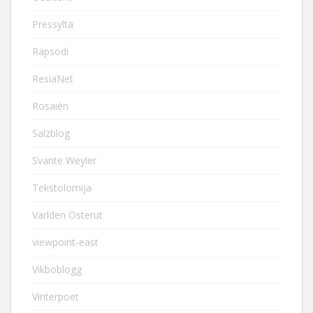
Pressylta
Rapsodi
ResiaNet
Rosaièn
Salzblog
Svante Weyler
Tekstolomija
Världen Österut
viewpoint-east
Vikboblogg
Vinterpoet