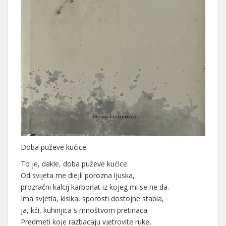
Doba puževe kućice
To je, dakle, doba puževe kućice.
Od svijeta me diejli porozna ljuska,
prozračni kalcij karbonat iz kojeg mi se ne da.
Ima svjetla, kisika, sporosti dostojne stabla,
ja, kći, kuhinjica s mnoštvom pretinaca.
Predmeti koje razbacaju vjetrovite ruke,