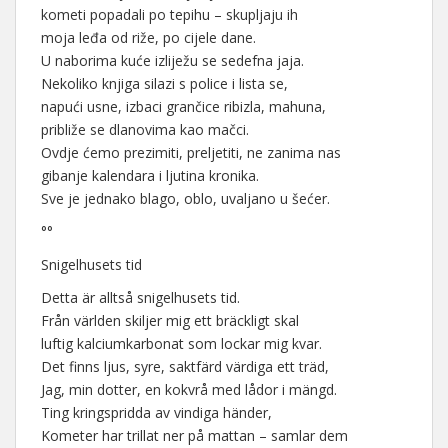
kometi popadali po tepihu – skupljaju ih
moja leđa od riže, po cijele dane.
U naborima kuće izliježu se sedefna jaja.
Nekoliko knjiga silazi s police i lista se,
napući usne, izbaci grančice ribizla, mahuna,
približe se dlanovima kao mačci.
Ovdje ćemo prezimiti, preljetiti, ne zanima nas
gibanje kalendara i ljutina kronika.
Sve je jednako blago, oblo, uvaljano u šećer.
°°
Snigelhusets tid
Detta är alltså snigelhusets tid.
Från världen skiljer mig ett bräckligt skal
luftig kalciumkarbonat som lockar mig kvar.
Det finns ljus, syre, saktfärd värdiga ett träd,
Jag, min dotter, en kokvrå med lådor i mängd.
Ting kringspridda av vindiga händer,
Kometer har trillat ner på mattan – samlar dem