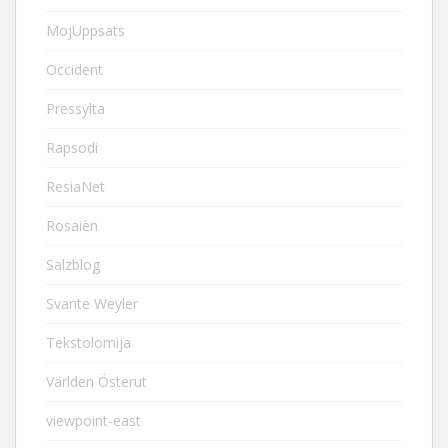
MojUppsats
Occident
Pressylta
Rapsodi
ResiaNet
Rosaièn
Salzblog
Svante Weyler
Tekstolomija
Världen Österut
viewpoint-east