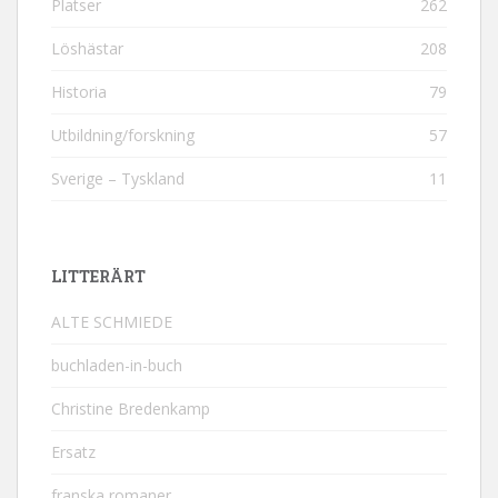
Platser
262
Löshästar
208
Historia
79
Utbildning/forskning
57
Sverige – Tyskland
11
LITTERÄRT
ALTE SCHMIEDE
buchladen-in-buch
Christine Bredenkamp
Ersatz
franska romaner