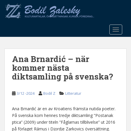
S
k
i
p
t
TOGGLE
o
m
a
Ana Brnardić – när
i
n
kommer nästa
c
diktsamling på svenska?
o
n
t
3/12 -2024
Bodil Z
Litteratur
e
n
Ana Brnardić är en av Kroatiens främsta nutida poeter.
t
På svenska kom hennes tredje diktsamling ”Postanak
ptica” (2009) under titeln ”Fåglarnas tillblivelse” ut 2016
på förlaget Rámus i Djordje Zarkovics översättning.