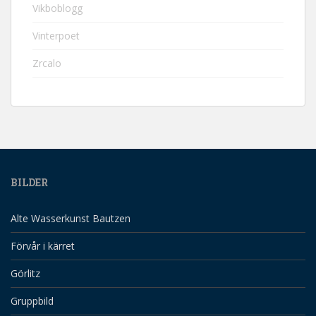
Vikboblogg
Vinterpoet
Zrcalo
BILDER
Alte Wasserkunst Bautzen
Förvår i kärret
Görlitz
Gruppbild