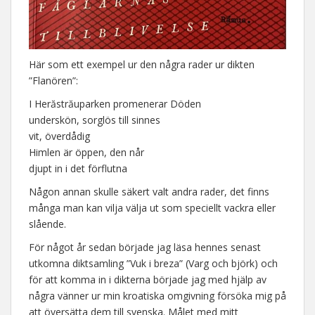
Här som ett exempel ur den några rader ur dikten
”Flanören”:
I Herăstrăuparken promenerar Döden
underskön, sorglös till sinnes
vit, överdådig
Himlen är öppen, den når
djupt in i det förflutna
Någon annan skulle säkert valt andra rader, det finns
många man kan vilja välja ut som speciellt vackra eller
slående.
För något år sedan började jag läsa hennes senast
utkomna diktsamling ”Vuk i breza” (Varg och björk) och
för att komma in i dikterna började jag med hjälp av
några vänner ur min kroatiska omgivning försöka mig på
att översätta dem till svenska. Målet med mitt