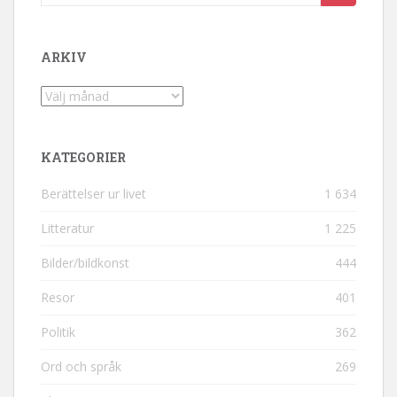
ARKIV
Arkiv
KATEGORIER
Berättelser ur livet
1 634
Litteratur
1 225
Bilder/bildkonst
444
Resor
401
Politik
362
Ord och språk
269