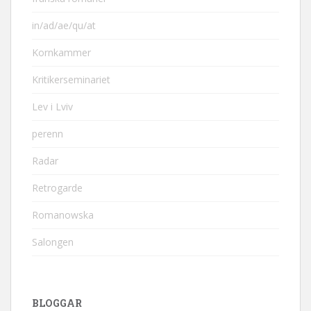
in/ad/ae/qu/at
Kornkammer
Kritikerseminariet
Lev i Lviv
perenn
Radar
Retrogarde
Romanowska
Salongen
BLOGGAR