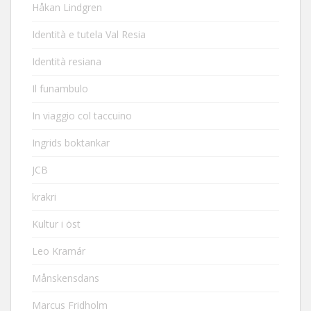
Håkan Lindgren
Identità e tutela Val Resia
Identità resiana
Il funambulo
In viaggio col taccuino
Ingrids boktankar
JCB
krakri
Kultur i öst
Leo Kramár
Månskensdans
Marcus Fridholm