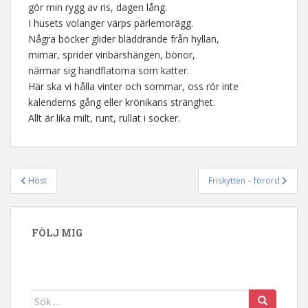
gör min rygg av ris, dagen lång.
I husets volanger värps pärlemorägg.
Några böcker glider bläddrande från hyllan,
mimar, sprider vinbärshängen, bönor,
närmar sig handflatorna som katter.
Här ska vi hålla vinter och sommar, oss rör inte
kalenderns gång eller krönikans stränghet.
Allt är lika milt, runt, rullat i socker.
Höst
Friskytten – förord
Inläggsnavigering
FÖLJ MIG
Sök efter: