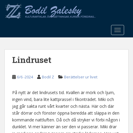
S
k
i
p
t
TOGGLE
o
m
a
Lindruset
i
n
c
6/6 -2024
Bodil Z
Berättelser ur livet
o
n
t
På nytt är det lindrusets tid. Kvällen är mörk och ljum,
e
ingen vind, bara lite kattprassel i fikonträdet. Miki och
n
jag går sakta runt vårt kvarter och nästa. Här och där
t
står dörrar och fönster öppna beredda att släppa in den
kommande nattluften. Då och då stryker vi förbi någon i
dunklet. Vi mer känner än ser den vi passerar. Miki drar