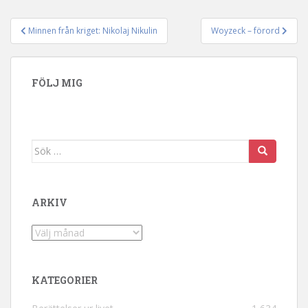
Minnen från kriget: Nikolaj Nikulin
Woyzeck – förord
Inläggsnavigering
FÖLJ MIG
Sök efter:
ARKIV
Arkiv
KATEGORIER