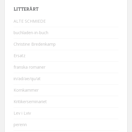
LITTERÄRT
ALTE SCHMIEDE
buchladen-in-buch
Christine Bredenkamp
Ersatz
franska romaner
in/ad/ae/qu/at
Kornkammer
Kritikerseminariet
Lev i Lviv
perenn