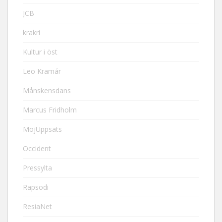
JCB
krakri
Kultur i öst
Leo Kramár
Månskensdans
Marcus Fridholm
MojUppsats
Occident
Pressylta
Rapsodi
ResiaNet