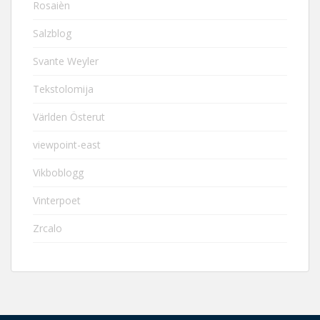
Rosaièn
Salzblog
Svante Weyler
Tekstolomija
Världen Österut
viewpoint-east
Vikboblogg
Vinterpoet
Zrcalo