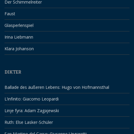
Der Schimmelreiter
Faust
Glasperlenspiel
Irina Liebmann
Klara Johanson
DIKTER
Ballade des äußeren Lebens: Hugo von Hofmannsthal
L’infinito: Giacomo Leopardi
Linje fyra: Adam Zagajewski
Ruth: Else Lasker-Schüler
San Martino del Carso: Giuseppe Ungaretti