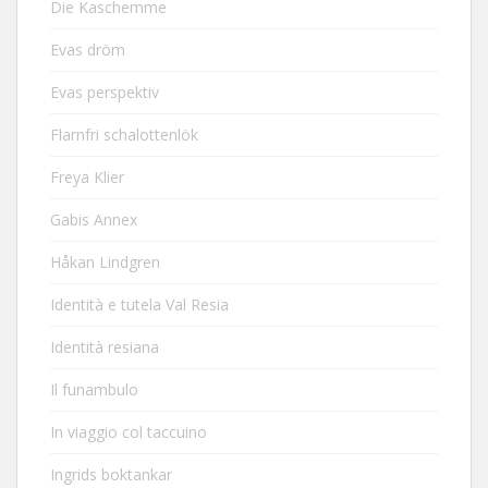
Die Kaschemme
Evas dröm
Evas perspektiv
Flarnfri schalottenlök
Freya Klier
Gabis Annex
Håkan Lindgren
Identità e tutela Val Resia
Identità resiana
Il funambulo
In viaggio col taccuino
Ingrids boktankar