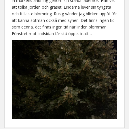
in markens andning genom sin starka lädernos. Han vet
att tolka jorden och gräset. Lindarna lever sin tyngsta
och fullaste blomning. Rusig vänder jag blicken uppåt för
att känna sötman också med synen. Det finns ingen tid
som denna, det finns ingen tid när linden blommar.
Fönstret mot lindsidan får stå öppet inatt…