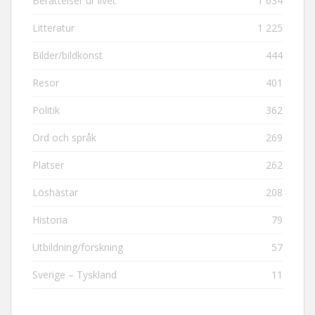
Berättelser ur livet
1 634
Litteratur
1 225
Bilder/bildkonst
444
Resor
401
Politik
362
Ord och språk
269
Platser
262
Löshästar
208
Historia
79
Utbildning/forskning
57
Sverige – Tyskland
11