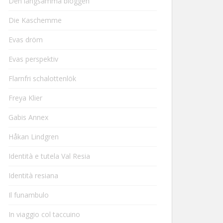
Den långsamma bloggen
Die Kaschemme
Evas dröm
Evas perspektiv
Flarnfri schalottenlök
Freya Klier
Gabis Annex
Håkan Lindgren
Identità e tutela Val Resia
Identità resiana
Il funambulo
In viaggio col taccuino