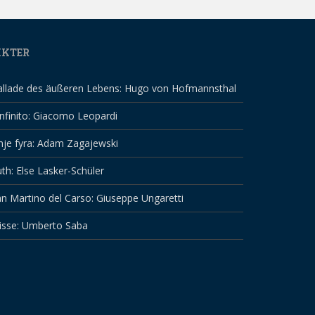
IKTER
allade des äußeren Lebens: Hugo von Hofmannsthal
infinito: Giacomo Leopardi
nje fyra: Adam Zagajewski
th: Else Lasker-Schüler
n Martino del Carso: Giuseppe Ungaretti
isse: Umberto Saba