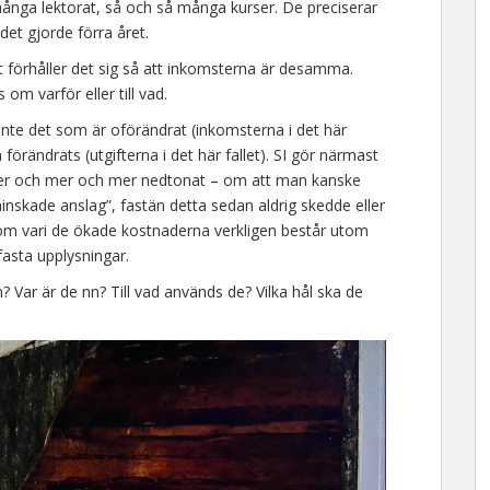
många lektorat, så och så många kurser. De preciserar
et gjorde förra året.
 förhåller det sig så att inkomsterna är desamma.
m varför eller till vad.
 inte det som är oförändrat (inkomsterna i det här
rändrats (utgifterna i det här fallet). SI gör närmast
rmer och mer och mer nedtonat – om att man kanske
nskade anslag”, fastän detta sedan aldrig skedde eller
 om vari de ökade kostnaderna verkligen består utom
fasta upplysningar.
 Var är de nn? Till vad används de? Vilka hål ska de