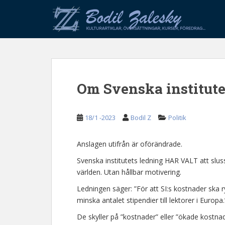
S
k
i
p
t
o
m
Om Svenska institutet
a
i
n
18/1 -2023
Bodil Z
Politik
c
o
n
Anslagen utifrån är oförändrade.
t
Svenska institutets ledning HAR VALT att slus
e
världen. Utan hållbar motivering.
n
Ledningen säger: ”För att SI:s kostnader s
t
minska antalet stipendier till lektorer i Europa.
De skyller på ”kostnader” eller ”ökade kostnad