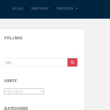
BLOGG
”ARBETSRUM”
YRKESSIDOR
FÖLJ MIG
Sök efter:
ARKIV
Arkiv
KATEGORIER