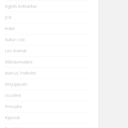
Ingrids boktankar
JCB
krakri
Kultur i öst
Leo Kramár
Månskensdans
Marcus Fridholm
MojUppsats
Occident
Pressylta
Rapsodi