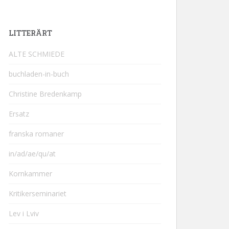
LITTERÄRT
ALTE SCHMIEDE
buchladen-in-buch
Christine Bredenkamp
Ersatz
franska romaner
in/ad/ae/qu/at
Kornkammer
Kritikerseminariet
Lev i Lviv