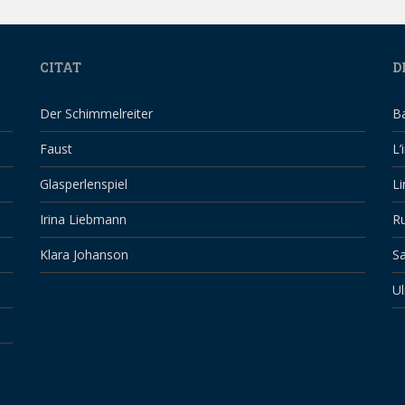
CITAT
D
Der Schimmelreiter
B
Faust
L’
Glasperlenspiel
Li
Irina Liebmann
Ru
Klara Johanson
Sa
Ul