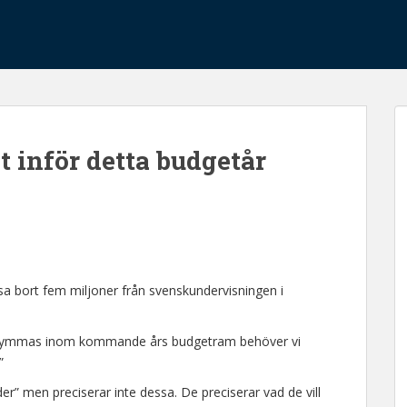
 inför detta budgetår
sa bort fem miljoner från svenskundervisningen i
ka rymmas inom kommande års budgetram behöver vi
”
er” men preciserar inte dessa. De preciserar vad de vill