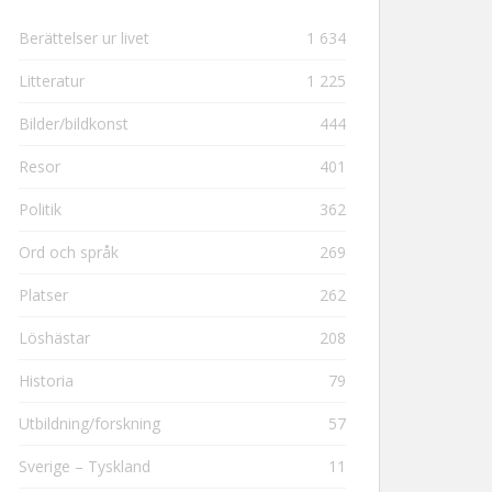
Berättelser ur livet
1 634
Litteratur
1 225
Bilder/bildkonst
444
Resor
401
Politik
362
Ord och språk
269
Platser
262
Löshästar
208
Historia
79
Utbildning/forskning
57
Sverige – Tyskland
11