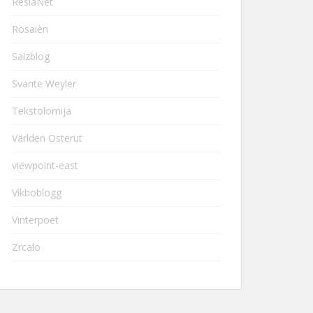
ResiaNet
Rosaièn
Salzblog
Svante Weyler
Tekstolomija
Världen Österut
viewpoint-east
Vikboblogg
Vinterpoet
Zrcalo