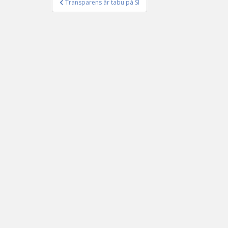
Transparens är tabu på SI
Inläggsnavigering