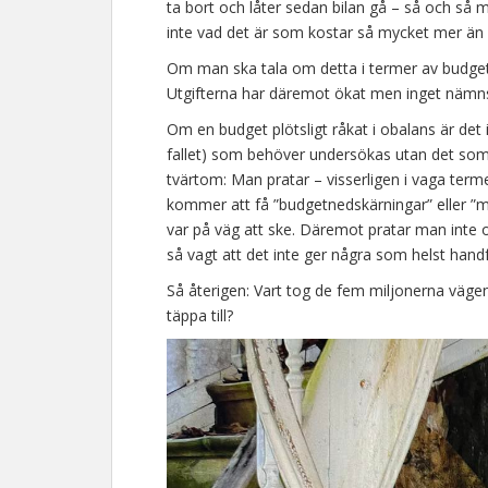
ta bort och låter sedan bilan gå – så och så 
inte vad det är som kostar så mycket mer än d
Om man ska tala om detta i termer av budget
Utgifterna har däremot ökat men inget nämns o
Om en budget plötsligt råkat i obalans är det
fallet) som behöver undersökas utan det som fö
tvärtom: Man pratar – visserligen i vaga te
kommer att få ”budgetnedskärningar” eller ”mi
var på väg att ske. Däremot pratar man inte
så vagt att det inte ger några som helst hand
Så återigen: Vart tog de fem miljonerna vägen?
täppa till?