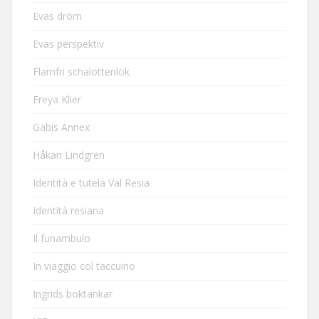
Evas dröm
Evas perspektiv
Flarnfri schalottenlök
Freya Klier
Gabis Annex
Håkan Lindgren
Identità e tutela Val Resia
Identità resiana
Il funambulo
In viaggio col taccuino
Ingrids boktankar