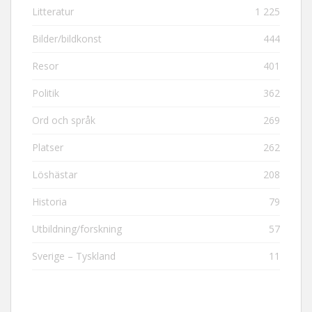
Litteratur
1 225
Bilder/bildkonst
444
Resor
401
Politik
362
Ord och språk
269
Platser
262
Löshästar
208
Historia
79
Utbildning/forskning
57
Sverige – Tyskland
11