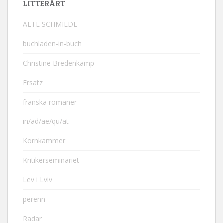
LITTERÄRT
ALTE SCHMIEDE
buchladen-in-buch
Christine Bredenkamp
Ersatz
franska romaner
in/ad/ae/qu/at
Kornkammer
Kritikerseminariet
Lev i Lviv
perenn
Radar