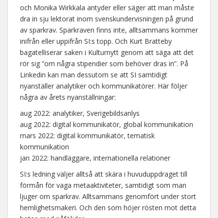
och Monika Wirkkala antyder eller säger att man måste
dra in sju lektorat inom svenskundervisningen på grund
av sparkrav. Sparkraven finns inte, alltsammans kommer
inifrån eller uppifrån SI:s topp. Och Kurt Bratteby
bagatelliserar saken i Kulturnytt genom att säga att det
rör sig ”om några stipendier som behöver dras in”. På
Linkedin kan man dessutom se att SI samtidigt
nyanställer analytiker och kommunikatörer. Här följer
några av årets nyanställningar:
aug 2022: analytiker, Sverigebildsanlys
aug 2022: digital kommunikatör, global kommunikation
mars 2022: digital kommunikatör, tematisk
kommunikation
jan 2022: handläggare, internationella relationer
SI:s ledning väljer alltså att skära i huvuduppdraget till
förmån för vaga metaaktiviteter, samtidigt som man
ljuger om sparkrav. Alltsammans genomfört under stort
hemlighetsmakeri. Och den som höjer rösten mot detta