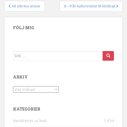
Att utkräva ansvar
SI – från kulturinstitut till klickbajt
Inläggsnavigering
FÖLJ MIG
Sök efter:
ARKIV
Arkiv
KATEGORIER
Berättelser ur livet
1 634