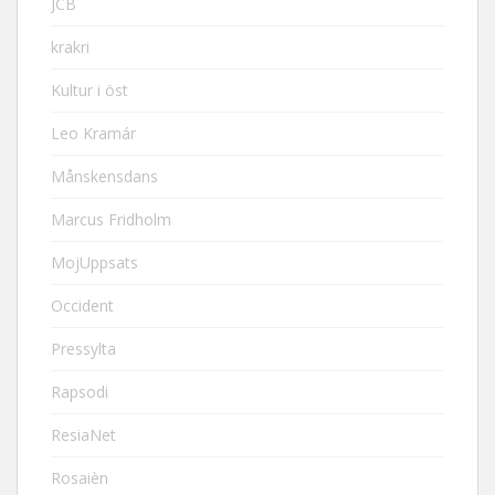
JCB
krakri
Kultur i öst
Leo Kramár
Månskensdans
Marcus Fridholm
MojUppsats
Occident
Pressylta
Rapsodi
ResiaNet
Rosaièn