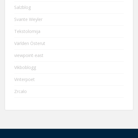
Salzblog
Svante Weyler
Tekstolomija
Världen Österut
viewpoint-east
Vikboblogg
Vinterpoet
Zrcalo