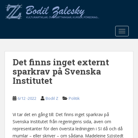
S
k
i
p
t
TOGGLE
o
m
a
Det finns inget externt
i
n
sparkrav på Svenska
c
Institutet
o
n
t
6/12 -2022
Bodil Z
Politik
e
n
Vi tar det en gång till: Det finns inget sparkrav på
t
Svenska Institutet från regeringens sida, även om
representanter för den översta ledningen i SI då och då
mumlar – eller skriver – om sådana. Madeleine Sjöstedt