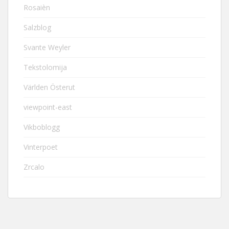
Rosaièn
Salzblog
Svante Weyler
Tekstolomija
Världen Österut
viewpoint-east
Vikboblogg
Vinterpoet
Zrcalo