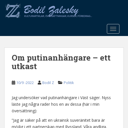
S
k
i
p
t
TOGGLE
o
m
a
Om putinanhängare – ett
i
n
utkast
c
o
n
10/9 -2022
Bodil Z
Politik
t
e
Jag undersöker vad putinanhängare i Väst säger. Nyss
n
läste jag några rader hos en av dessa (här i min
t
översättning):
”Jag är säker på att en ukrainsk suveränitet bara är
möjlig i ett partnerskap med Ryssland. Våra andliga,