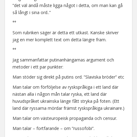
”det väl ändå måste ligga något i detta, om man kan gå
så långt i sina ord..”
°°
Som rubriken säger är detta ett utkast. Kanske skriver
jag en mer komplett text om detta längre fram.
°°
Jag sammanfattar putinanhängarnas argument och
metoder i ett par punkter:
Man stöder sig direkt på putins ord. ”Slaviska bröder” etc
Man talar om förföljelse av ryskspråkiga i ett land där
nästan alla i någon mån talar ryska, ett land där
huvudspråket ukrainska länge fått stryka på foten. (Ett
land där ryssarna mördar främst ryskspråkiga ukrainare.)
Man talar om västeuropeisk propaganda och censur.
Man talar – fortfarande – om ”russofobi”.