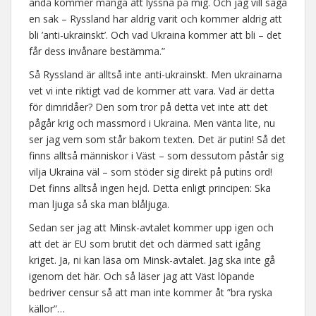
ändå kommer många att lyssna på mig. Och jag vill säga
en sak – Ryssland har aldrig varit och kommer aldrig att
bli ’anti-ukrainskt’. Och vad Ukraina kommer att bli – det
får dess invånare bestämma.”
Så Ryssland är alltså inte anti-ukrainskt. Men ukrainarna
vet vi inte riktigt vad de kommer att vara. Vad är detta
för dimridåer? Den som tror på detta vet inte att det
pågår krig och massmord i Ukraina. Men vänta lite, nu
ser jag vem som står bakom texten. Det är putin! Så det
finns alltså människor i Väst – som dessutom påstår sig
vilja Ukraina väl – som stöder sig direkt på putins ord!
Det finns alltså ingen hejd. Detta enligt principen: Ska
man ljuga så ska man blåljuga.
Sedan ser jag att Minsk-avtalet kommer upp igen och
att det är EU som brutit det och därmed satt igång
kriget. Ja, ni kan läsa om Minsk-avtalet. Jag ska inte gå
igenom det här. Och så läser jag att Väst löpande
bedriver censur så att man inte kommer åt ”bra ryska
källor”…