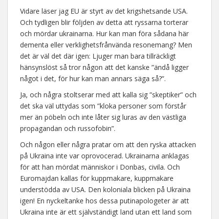
Vidare läser jag EU är styrt av det krigshetsande USA.
Och tydligen blir följden av detta att ryssarna torterar
och mördar ukrainarna. Hur kan man föra sådana här
dementa eller verklighetsfrånvända resonemang? Men
det är väl det där igen: Ljuger man bara tillräckligt
hänsynslöst så tror någon att det kanske ”ändå ligger
något i det, för hur kan man annars säga så?”.
Ja, och några stoltserar med att kalla sig ”skeptiker” och
det ska väl uttydas som ”kloka personer som förstår
mer än pöbeln och inte låter sig luras av den västliga
propagandan och russofobin”.
Och någon eller några pratar om att den ryska attacken
på Ukraina inte var oprovocerad. Ukrainarna anklagas
för att han mördat människor i Donbas, civila. Och
Euromajdan kallas för kuppmakare, kuppmakare
understödda av USA. Den koloniala blicken på Ukraina
igen! En nyckeltanke hos dessa putinapologeter är att
Ukraina inte är ett självständigt land utan ett land som