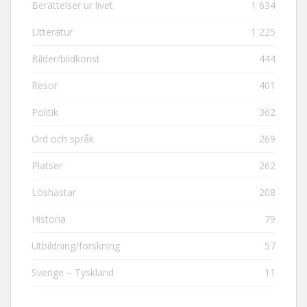
Berättelser ur livet
1 634
Litteratur
1 225
Bilder/bildkonst
444
Resor
401
Politik
362
Ord och språk
269
Platser
262
Löshästar
208
Historia
79
Utbildning/forskning
57
Sverige – Tyskland
11