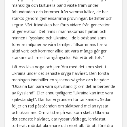
mänskliga och kulturella band växte fram under
århundraden och kommer från samma källor, de har
stärkts genom gemensamma prövningar, bedrifter och
segrar. Vårt frändskap har förts vidare från generation
till generation. Det finns i människornas hjärtan och
minnen i Ryssland och Ukraina, i de blodsband som
förenar miljoner av våra familjer. Tillsammans har vi
alltid varit och kommer alltid att vara många gånger
starkare och mer framgångsrika. För vi är ett folk.”
Låt oss läsa noga och jämföra med det som skett i
Ukraina under det senaste dryga halvåret. Den första
meningen innehåller en självmotsägelse och betyder:
”Ukraina kan bara vara självständigt om det är beroende
av Ryssland”. Eller ännu tydligare: ”Ukraina kan inte vara
självständigt”. Där har vi grunden för tänkandet. Sedan
följer en rad påståenden om släktband mellan ryssar
och ukrainare. Om vi tittar på vad som skett i Ukraina
det senaste halvåret, där ryssar våldtagit, lemlästat,
torterat, mördat ukrainare och gjort allt för att förstöra