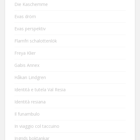
Die Kaschemme
Evas dröm
Evas perspektiv
Flarnfri schalottenlök
Freya Klier
Gabis Annex
Håkan Lindgren
Identità e tutela Val Resia
Identità resiana
Il funambulo
In viaggio col taccuino
Ingrids boktankar