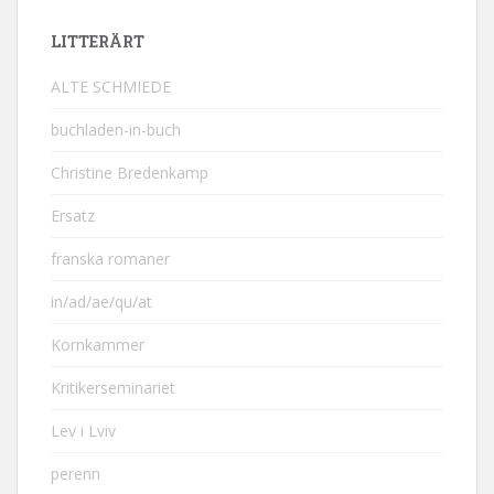
LITTERÄRT
ALTE SCHMIEDE
buchladen-in-buch
Christine Bredenkamp
Ersatz
franska romaner
in/ad/ae/qu/at
Kornkammer
Kritikerseminariet
Lev i Lviv
perenn