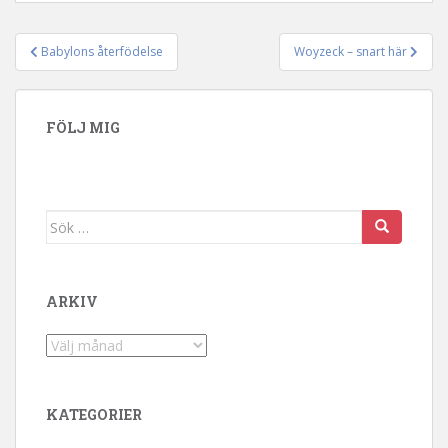
Babylons återfödelse
Woyzeck – snart här
Inläggsnavigering
FÖLJ MIG
Sök efter:
ARKIV
Arkiv
KATEGORIER