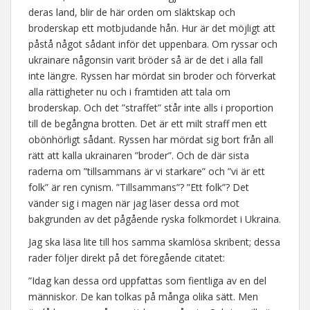
deras land, blir de här orden om släktskap och
broderskap ett motbjudande hån. Hur är det möjligt att
påstå något sådant inför det uppenbara. Om ryssar och
ukrainare någonsin varit bröder så är de det i alla fall
inte längre. Ryssen har mördat sin broder och förverkat
alla rättigheter nu och i framtiden att tala om
broderskap. Och det ”straffet” står inte alls i proportion
till de begångna brotten. Det är ett milt straff men ett
obönhörligt sådant. Ryssen har mördat sig bort från all
rätt att kalla ukrainaren ”broder”. Och de där sista
raderna om ”tillsammans är vi starkare” och ”vi är ett
folk” är ren cynism. ”Tillsammans”? ”Ett folk”? Det
vänder sig i magen när jag läser dessa ord mot
bakgrunden av det pågående ryska folkmordet i Ukraina.
Jag ska läsa lite till hos samma skamlösa skribent; dessa
rader följer direkt på det föregående citatet:
”Idag kan dessa ord uppfattas som fientliga av en del
människor. De kan tolkas på många olika sätt. Men