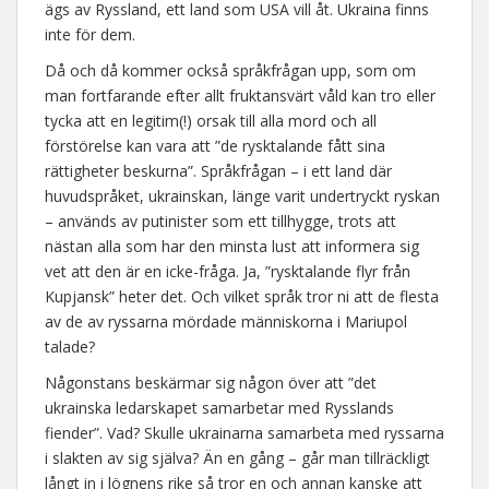
ägs av Ryssland, ett land som USA vill åt. Ukraina finns
inte för dem.
Då och då kommer också språkfrågan upp, som om
man fortfarande efter allt fruktansvärt våld kan tro eller
tycka att en legitim(!) orsak till alla mord och all
förstörelse kan vara att ”de rysktalande fått sina
rättigheter beskurna”. Språkfrågan – i ett land där
huvudspråket, ukrainskan, länge varit undertryckt ryskan
– används av putinister som ett tillhygge, trots att
nästan alla som har den minsta lust att informera sig
vet att den är en icke-fråga. Ja, ”rysktalande flyr från
Kupjansk” heter det. Och vilket språk tror ni att de flesta
av de av ryssarna mördade människorna i Mariupol
talade?
Någonstans beskärmar sig någon över att ”det
ukrainska ledarskapet samarbetar med Rysslands
fiender”. Vad? Skulle ukrainarna samarbeta med ryssarna
i slakten av sig själva? Än en gång – går man tillräckligt
långt in i lögnens rike så tror en och annan kanske att