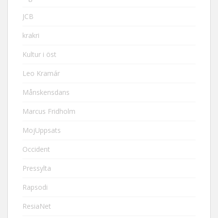
JCB
krakri
Kultur i öst
Leo Kramár
Månskensdans
Marcus Fridholm
MojUppsats
Occident
Pressylta
Rapsodi
ResiaNet