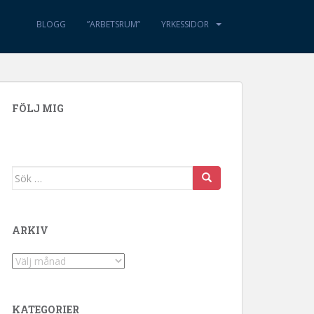
BLOGG
”ARBETSRUM”
YRKESSIDOR
FÖLJ MIG
Sök efter:
ARKIV
Arkiv
KATEGORIER