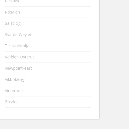
ResiaNet
Rosaièn
Salzblog
Svante Weyler
Tekstolomija
Världen Österut
viewpoint-east
Vikboblogg
Vinterpoet
Zrcalo