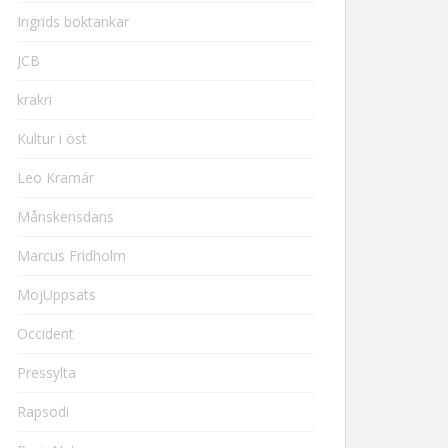
Ingrids boktankar
JCB
krakri
Kultur i öst
Leo Kramár
Månskensdans
Marcus Fridholm
MojUppsats
Occident
Pressylta
Rapsodi