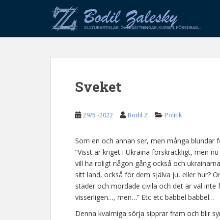
S
k
i
p
t
o
m
Sveket
a
i
n
29/5 -2022
Bodil Z
Politik
c
o
n
Som en och annan ser, men många blundar för, r
t
”Visst är kriget i Ukraina förskräckligt, men
e
vill ha roligt någon gång också och ukrainarn
n
sitt land, också för dem själva ju, eller hur? 
t
städer och mördade civila och det är väl inte 
visserligen…, men…” Etc etc babbel babbel…
Denna kvalmiga sörja sipprar fram och blir s