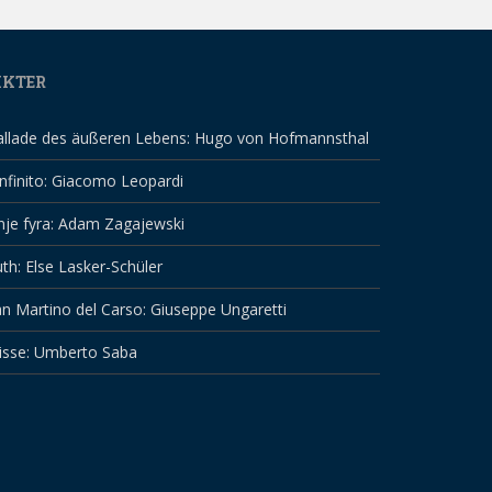
IKTER
allade des äußeren Lebens: Hugo von Hofmannsthal
infinito: Giacomo Leopardi
nje fyra: Adam Zagajewski
th: Else Lasker-Schüler
n Martino del Carso: Giuseppe Ungaretti
isse: Umberto Saba