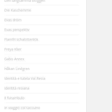
Den långsamma bloggen
Die Kaschemme
Evas dröm
Evas perspektiv
Flarnfri schalottenlök
Freya Klier
Gabis Annex
Håkan Lindgren
Identità e tutela Val Resia
Identità resiana
Il funambulo
In viaggio col taccuino