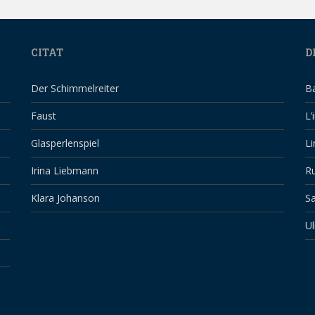
CITAT
D
Der Schimmelreiter
B
Faust
L’
Glasperlenspiel
Li
Irina Liebmann
Ru
Klara Johanson
Sa
Ul