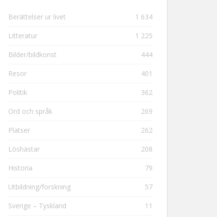
Berättelser ur livet
1 634
Litteratur
1 225
Bilder/bildkonst
444
Resor
401
Politik
362
Ord och språk
269
Platser
262
Löshästar
208
Historia
79
Utbildning/forskning
57
Sverige – Tyskland
11