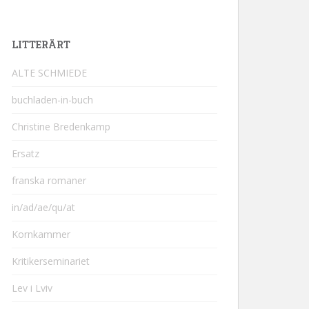
LITTERÄRT
ALTE SCHMIEDE
buchladen-in-buch
Christine Bredenkamp
Ersatz
franska romaner
in/ad/ae/qu/at
Kornkammer
Kritikerseminariet
Lev i Lviv