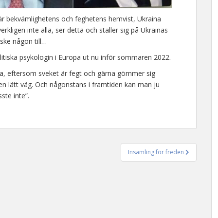
är bekvämlighetens och feghetens hemvist, Ukraina
kligen inte alla, ser detta och ställer sig på Ukrainas
ske någon till…
olitiska psykologin i Europa ut nu inför sommaren 2022.
opa, eftersom sveket är fegt och gärna gömmer sig
en lätt väg. Och någonstans i framtiden kan man ju
sste inte”.
Insamling för freden