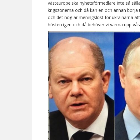
västeuropeiska nyhetsförmedlare inte så säll
krigszonerna och då kan en och annan börja t
och det nog är meningslöst för ukrainarna att f
hösten igen och då behöver vi värma upp våra h