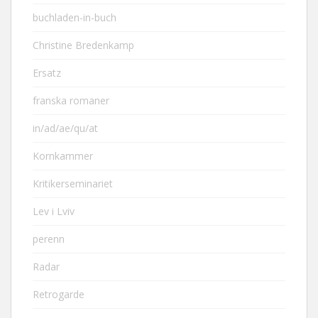
buchladen-in-buch
Christine Bredenkamp
Ersatz
franska romaner
in/ad/ae/qu/at
Kornkammer
Kritikerseminariet
Lev i Lviv
perenn
Radar
Retrogarde