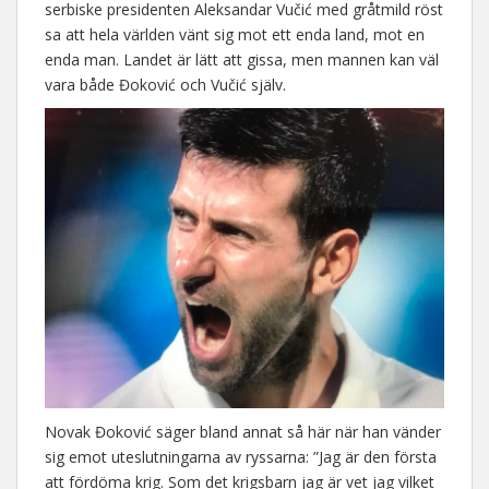
serbiske presidenten Aleksandar Vučić med gråtmild röst
sa att hela världen vänt sig mot ett enda land, mot en
enda man. Landet är lätt att gissa, men mannen kan väl
vara både Đoković och Vučić själv.
Novak Đoković säger bland annat så här när han vänder
sig emot uteslutningarna av ryssarna: ”Jag är den första
att fördöma krig. Som det krigsbarn jag är vet jag vilket