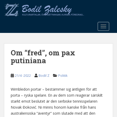
S
k
i
p
t
TOGGLE
o
m
a
Om ”fred”, om pax
i
n
putiniana
c
o
n
21/4 -2022
Bodil Z
Politik
t
e
Wimbledon portar – bestämmer sig äntligen för att
n
porta – ryska spelare. En av dem som reagerar särskilt
t
starkt emot beslutet är den serbiske tennisspelaren
Novak Đoković. Ni minns honom kanske från hans
australiensiska ”äventyr” som slutade med att den