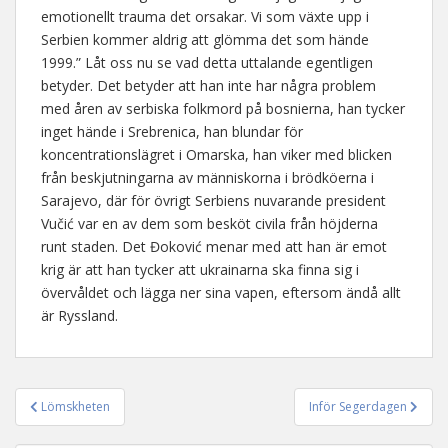
emotionellt trauma det orsakar. Vi som växte upp i
Serbien kommer aldrig att glömma det som hände
1999.” Låt oss nu se vad detta uttalande egentligen
betyder. Det betyder att han inte har några problem
med åren av serbiska folkmord på bosnierna, han tycker
inget hände i Srebrenica, han blundar för
koncentrationslägret i Omarska, han viker med blicken
från beskjutningarna av människorna i brödköerna i
Sarajevo, där för övrigt Serbiens nuvarande president
Vučić var en av dem som besköt civila från höjderna
runt staden. Det Đoković menar med att han är emot
krig är att han tycker att ukrainarna ska finna sig i
övervåldet och lägga ner sina vapen, eftersom ändå allt
är Ryssland.
Lömskheten
Inför Segerdagen
Inläggsnavigering