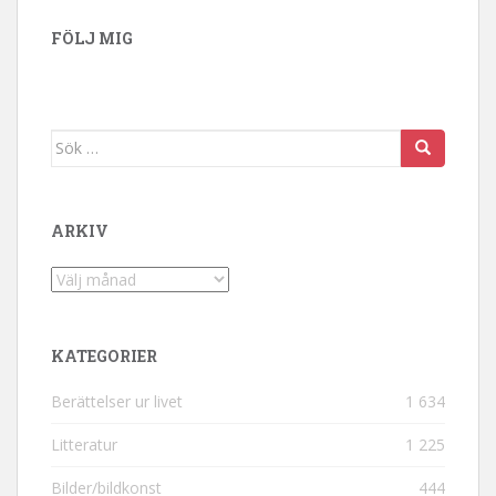
FÖLJ MIG
Sök efter:
ARKIV
Arkiv
KATEGORIER
Berättelser ur livet
1 634
Litteratur
1 225
Bilder/bildkonst
444