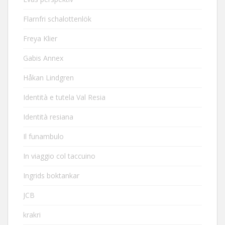
Flarnfri schalottenlök
Freya Klier
Gabis Annex
Håkan Lindgren
Identità e tutela Val Resia
Identità resiana
Il funambulo
In viaggio col taccuino
Ingrids boktankar
JCB
krakri