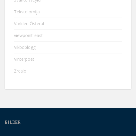
Tekstolomija
Världen Österut
viewpoint-east
Vikboblogg
Vinterpoet
Zrcalo
BILDER