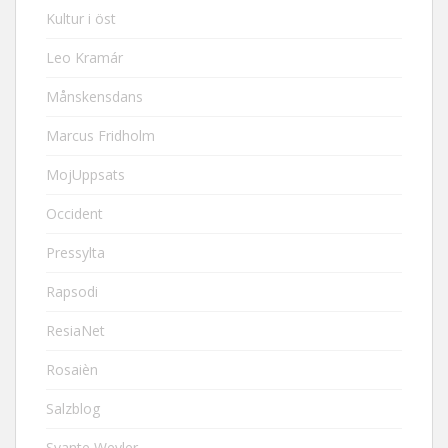
Kultur i öst
Leo Kramár
Månskensdans
Marcus Fridholm
MojUppsats
Occident
Pressylta
Rapsodi
ResiaNet
Rosaièn
Salzblog
Svante Weyler