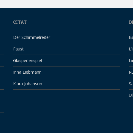
CITAT
D
Der Schimmelreiter
B
Faust
L’
Glasperlenspiel
Li
Irina Liebmann
Ru
Klara Johanson
Sa
Ul