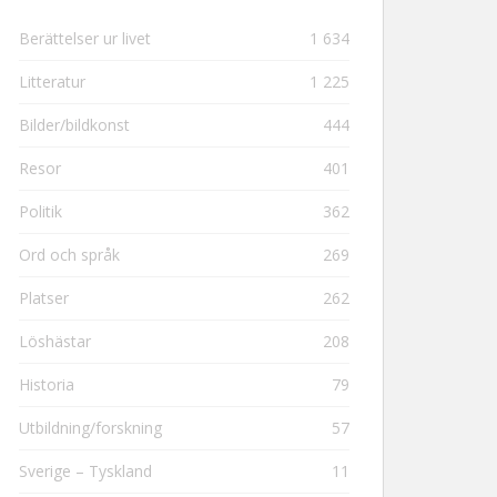
Berättelser ur livet
1 634
Litteratur
1 225
Bilder/bildkonst
444
Resor
401
Politik
362
Ord och språk
269
Platser
262
Löshästar
208
Historia
79
Utbildning/forskning
57
Sverige – Tyskland
11