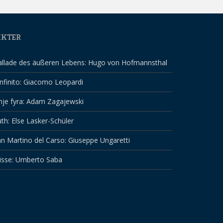
IKTER
allade des äußeren Lebens: Hugo von Hofmannsthal
infinito: Giacomo Leopardi
nje fyra: Adam Zagajewski
th: Else Lasker-Schüler
n Martino del Carso: Giuseppe Ungaretti
isse: Umberto Saba