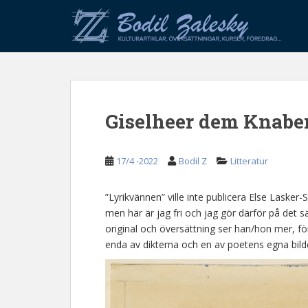
S
k
i
p
t
o
m
Giselheer dem Knabe
a
i
n
17/4 -2022
Bodil Z
Litteratur
c
o
n
”Lyrikvännen” ville inte publicera Else Lasker-
t
men här är jag fri och jag gör därför på det 
e
original och översättning ser han/hon mer, för
n
enda av dikterna och en av poetens egna bild
t