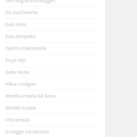
Den långsamma bloggen
Die Kaschemme
Evas dröm
Evas perspektiv
Flarnfri schalottenlök
Freya Klier
Gabis Annex
Håkan Lindgren
Identità e tutela Val Resia
Identità resiana
Il funambulo
In viaggio col taccuino