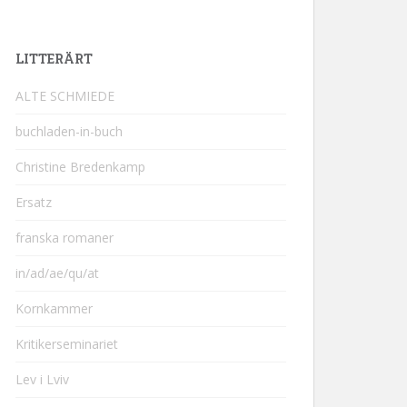
LITTERÄRT
ALTE SCHMIEDE
buchladen-in-buch
Christine Bredenkamp
Ersatz
franska romaner
in/ad/ae/qu/at
Kornkammer
Kritikerseminariet
Lev i Lviv