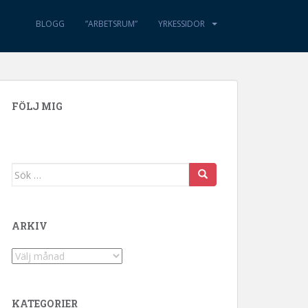
BLOGG
”ARBETSRUM”
YRKESSIDOR
FÖLJ MIG
Sök efter:
ARKIV
Arkiv
KATEGORIER