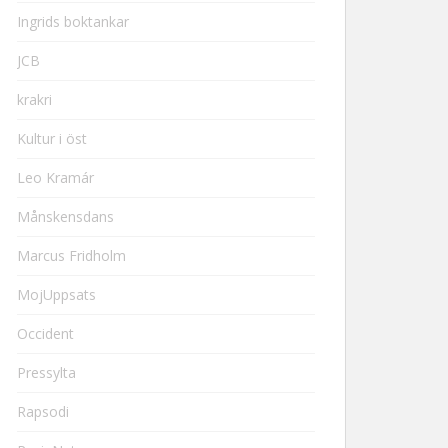
Ingrids boktankar
JCB
krakri
Kultur i öst
Leo Kramár
Månskensdans
Marcus Fridholm
MojUppsats
Occident
Pressylta
Rapsodi