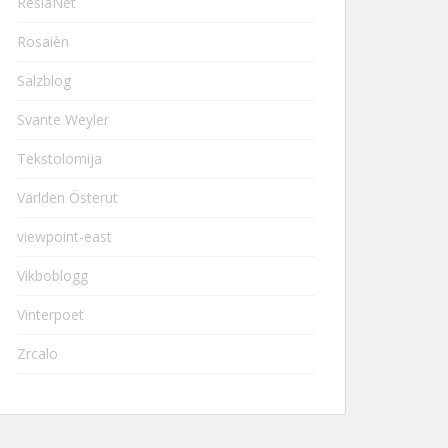
ResiaNet
Rosaièn
Salzblog
Svante Weyler
Tekstolomija
Världen Österut
viewpoint-east
Vikboblogg
Vinterpoet
Zrcalo