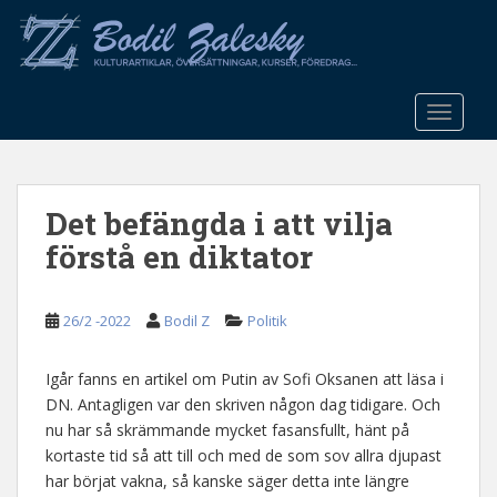
S
k
i
p
t
TOGGLE
o
m
a
Det befängda i att vilja
i
n
förstå en diktator
c
o
n
26/2 -2022
Bodil Z
Politik
t
e
Igår fanns en artikel om Putin av Sofi Oksanen att läsa i
n
DN. Antagligen var den skriven någon dag tidigare. Och
t
nu har så skrämmande mycket fasansfullt, hänt på
kortaste tid så att till och med de som sov allra djupast
har börjat vakna, så kanske säger detta inte längre