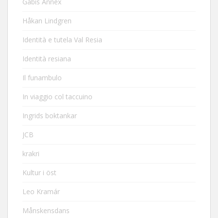
Gabis Annex
Håkan Lindgren
Identità e tutela Val Resia
Identità resiana
Il funambulo
In viaggio col taccuino
Ingrids boktankar
JCB
krakri
Kultur i öst
Leo Kramár
Månskensdans