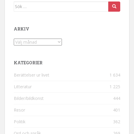
Sök efter:
ARKIV
Arkiv
KATEGORIER
Berättelser ur livet
1 634
Litteratur
1 225
Bilder/bildkonst
444
Resor
401
Politik
362
Ord och språk
269