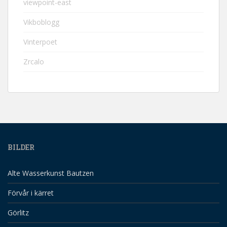
viewpoint-east
Vikboblogg
Vinterpoet
Zrcalo
BILDER
Alte Wasserkunst Bautzen
Förvår i kärret
Görlitz