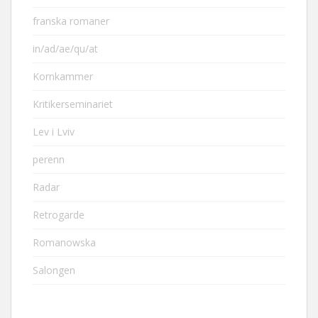
franska romaner
in/ad/ae/qu/at
Kornkammer
Kritikerseminariet
Lev i Lviv
perenn
Radar
Retrogarde
Romanowska
Salongen