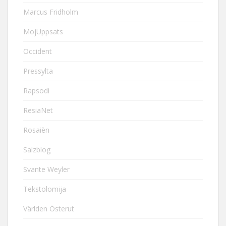
Marcus Fridholm
MojUppsats
Occident
Pressylta
Rapsodi
ResiaNet
Rosaièn
Salzblog
Svante Weyler
Tekstolomija
Världen Österut