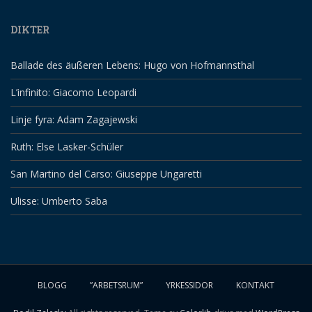
DIKTER
Ballade des äußeren Lebens: Hugo von Hofmannsthal
L’infinito: Giacomo Leopardi
Linje fyra: Adam Zagajewski
Ruth: Else Lasker-Schüler
San Martino del Carso: Giuseppe Ungaretti
Ulisse: Umberto Saba
BLOGG
”ARBETSRUM”
YRKESSIDOR
KONTAKT