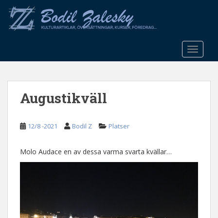
S
k
i
p
t
TOGGLE
o
m
a
Augustikväll
i
n
c
12/8 -2021
Bodil Z
Platser
o
n
t
Molo Audace en av dessa varma svarta kvällar…
e
n
t