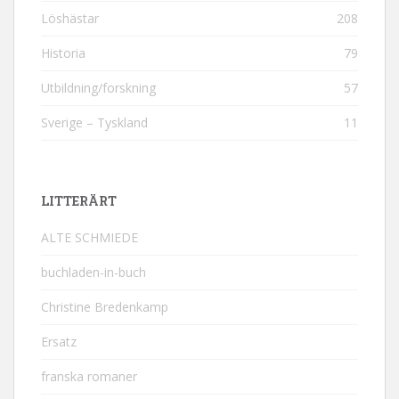
Löshästar
208
Historia
79
Utbildning/forskning
57
Sverige – Tyskland
11
LITTERÄRT
ALTE SCHMIEDE
buchladen-in-buch
Christine Bredenkamp
Ersatz
franska romaner