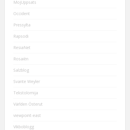
MojUppsats
Occident
Pressylta
Rapsodi
ResiaNet
Rosaièn
Salzblog
Svante Weyler
Tekstolomija
Världen Österut
viewpoint-east
Vikboblogg