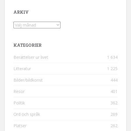
ARKIV
Arkiv
KATEGORIER
Berättelser ur livet
1 634
Litteratur
1 225
Bilder/bildkonst
444
Resor
401
Politik
362
Ord och språk
269
Platser
262