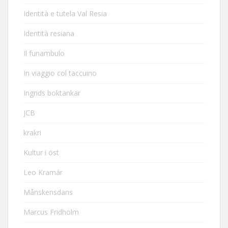
Identità e tutela Val Resia
Identità resiana
Il funambulo
In viaggio col taccuino
Ingrids boktankar
JCB
krakri
Kultur i öst
Leo Kramár
Månskensdans
Marcus Fridholm