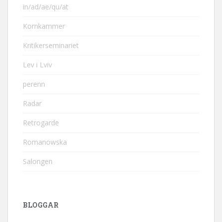
in/ad/ae/qu/at
Kornkammer
Kritikerseminariet
Lev i Lviv
perenn
Radar
Retrogarde
Romanowska
Salongen
BLOGGAR