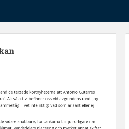
skan
bland de textade kortnyheterna att Antonio Guterres
. Alltså att vi befinner oss vid avgrundens rand. Jag
mmeltåg – vet inte riktigt vad som är sant eller ej
e vidare snabbare, för tankarna blir ju rörligare när
limat, världsdelars placering och mycket annat skiftat