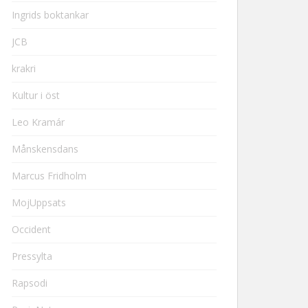
Ingrids boktankar
JCB
krakri
Kultur i öst
Leo Kramár
Månskensdans
Marcus Fridholm
MojUppsats
Occident
Pressylta
Rapsodi