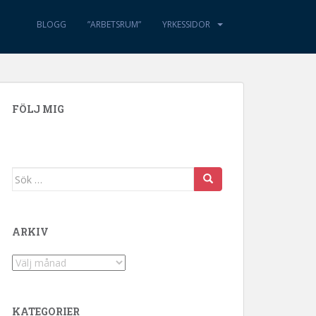
BLOGG
”ARBETSRUM”
YRKESSIDOR
FÖLJ MIG
Sök efter:
ARKIV
Arkiv
KATEGORIER