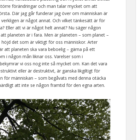
 större förändringar och man talar mycket om att
örsta. Där jag går funderar jag över om människan är
verkligen är något annat. Och vilket tänkesätt är för
ra? Eller att vi är något helt annat? Nu säger någon
att planeten är i fara. Men är planeten – som planet –
in höjd det som är viktigt för oss människor. Arter
är att planeten ska vara beboelig – gärna på ett
om i någon mån liknar oss. Varelser som i
 bekymrar vi oss nog inte så mycket om. Kan det vara
uktivt eller är destruktivt, är ganska likgiltigt för
 Men för människan – som begåvats med denna otäcka
härdligt att inte se någon framtid för den egna arten.