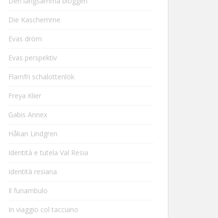
Den långsamma bloggen
Die Kaschemme
Evas dröm
Evas perspektiv
Flarnfri schalottenlök
Freya Klier
Gabis Annex
Håkan Lindgren
Identità e tutela Val Resia
Identità resiana
Il funambulo
In viaggio col taccuino