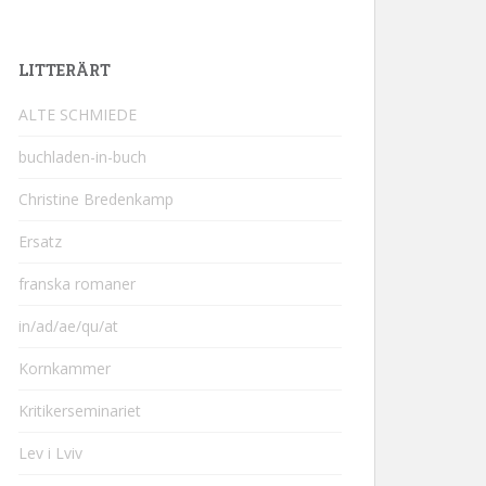
LITTERÄRT
ALTE SCHMIEDE
buchladen-in-buch
Christine Bredenkamp
Ersatz
franska romaner
in/ad/ae/qu/at
Kornkammer
Kritikerseminariet
Lev i Lviv