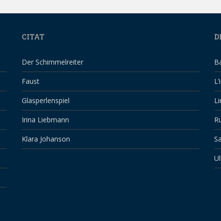
CITAT
D
Der Schimmelreiter
B
Faust
L’
Glasperlenspiel
Li
Irina Liebmann
Ru
Klara Johanson
Sa
Ul