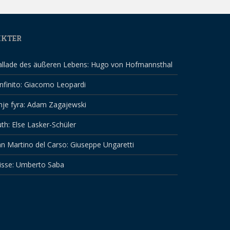
IKTER
allade des äußeren Lebens: Hugo von Hofmannsthal
infinito: Giacomo Leopardi
nje fyra: Adam Zagajewski
th: Else Lasker-Schüler
n Martino del Carso: Giuseppe Ungaretti
isse: Umberto Saba