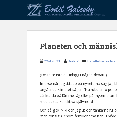
S
k
i
p
t
o
m
Planeten och männi
a
i
n
20/4 -2021
Bodil Z
Berättelser ur livet
c
o
n
(Detta är inte ett inlägg i någon debatt.)
t
Imorse när jag tittade på nyheterna såg jag 
e
angående klimatet säger: ”Na rubu smo ponora”
n
tänkte då på lämmeltåg eller på myterna om lä
t
med dessa kollektiva självmord.
Och så gick Miki och jag ut och tankarna rullad
man rör sig: Genom årmiljonerna har ju både k