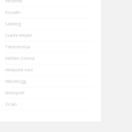
ResiaNet
Rosaièn
Salzblog
Svante Weyler
Tekstolomija
Världen Österut
viewpoint-east
Vikboblogg
Vinterpoet
Zrcalo