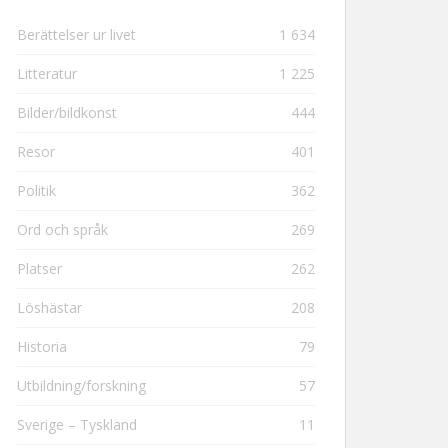
Berättelser ur livet
1 634
Litteratur
1 225
Bilder/bildkonst
444
Resor
401
Politik
362
Ord och språk
269
Platser
262
Löshästar
208
Historia
79
Utbildning/forskning
57
Sverige – Tyskland
11