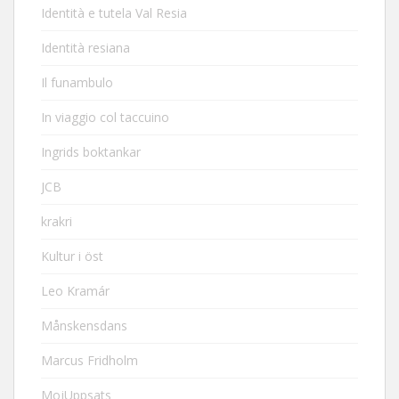
Identità e tutela Val Resia
Identità resiana
Il funambulo
In viaggio col taccuino
Ingrids boktankar
JCB
krakri
Kultur i öst
Leo Kramár
Månskensdans
Marcus Fridholm
MojUppsats