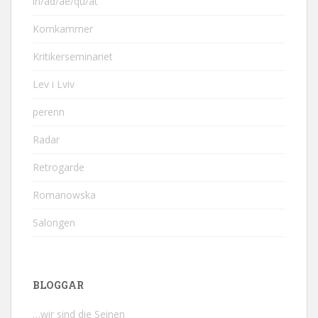
in/ad/ae/qu/at
Kornkammer
Kritikerseminariet
Lev i Lviv
perenn
Radar
Retrogarde
Romanowska
Salongen
BLOGGAR
…wir sind die Seinen