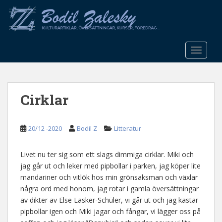
S
k
i
p
t
TOGGLE
o
m
a
Cirklar
i
n
c
20/12 -2020
Bodil Z
Litteratur
o
n
t
Livet nu ter sig som ett slags dimmiga cirklar. Miki och
e
jag går ut och leker med pipbollar i parken, jag köper lite
n
mandariner och vitlök hos min grönsaksman och växlar
t
några ord med honom, jag rotar i gamla översättningar
av dikter av Else Lasker-Schüler, vi går ut och jag kastar
pipbollar igen och Miki jagar och fångar, vi lägger oss på