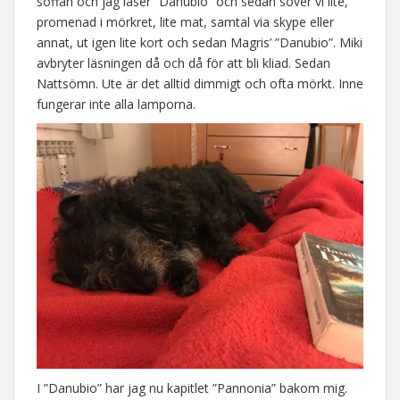
soffan och jag läser ”Danubio” och sedan sover vi lite,
promenad i mörkret, lite mat, samtal via skype eller
annat, ut igen lite kort och sedan Magris’ ”Danubio”. Miki
avbryter läsningen då och då för att bli kliad. Sedan
Nattsömn. Ute är det alltid dimmigt och ofta mörkt. Inne
fungerar inte alla lamporna.
I ”Danubio” har jag nu kapitlet ”Pannonia” bakom mig.