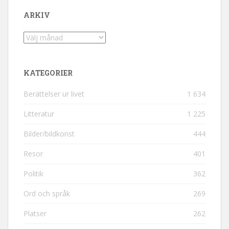
ARKIV
Arkiv
KATEGORIER
Berättelser ur livet
1 634
Litteratur
1 225
Bilder/bildkonst
444
Resor
401
Politik
362
Ord och språk
269
Platser
262