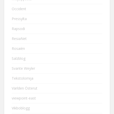
Occident
Pressylta
Rapsodi
ResiaNet
Rosaièn
Salzblog
Svante Weyler
Tekstolomija
Världen Österut
viewpoint-east
Vikboblogg