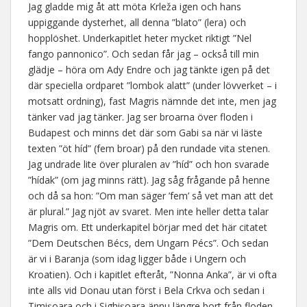
Jag gladde mig åt att möta Krleža igen och hans
uppiggande dysterhet, all denna ”blato” (lera) och
hopplöshet. Underkapitlet heter mycket riktigt ”Nel
fango pannonico”. Och sedan får jag – också till min
glädje – höra om Ady Endre och jag tänkte igen på det
där speciella ordparet ”lombok alatt” (under lövverket – i
motsatt ordning), fast Magris nämnde det inte, men jag
tänker vad jag tänker. Jag ser broarna över floden i
Budapest och minns det där som Gabi sa när vi läste
texten ”öt híd” (fem broar) på den rundade vita stenen.
Jag undrade lite över pluralen av ”híd” och hon svarade
”hídak” (om jag minns rätt). Jag såg frågande på henne
och då sa hon: ”Om man säger ’fem’ så vet man att det
är plural.” Jag njöt av svaret. Men inte heller detta talar
Magris om. Ett underkapitel börjar med det här citatet
”Dem Deutschen Bécs, dem Ungarn Pécs”. Och sedan
är vi i Baranja (som idag ligger både i Ungern och
Kroatien). Och i kapitlet efteråt, ”Nonna Anka”, är vi ofta
inte alls vid Donau utan först i Bela Crkva och sedan i
Timișoara och i Sighișoara ännu längre bort från floden.