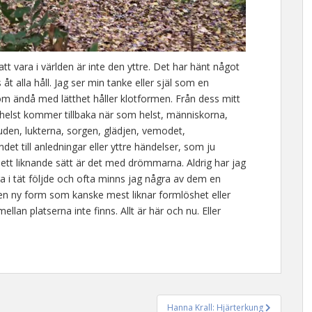
tt vara i världen är inte den yttre. Det har hänt något
t alla håll. Jag ser min tanke eller själ som en
om ändå med lätthet håller klotformen. Från dess mitt
om helst kommer tillbaka när som helst, människorna,
juden, lukterna, sorgen, glädjen, vemodet,
t till anledningar eller yttre händelser, som ju
å ett liknande sätt är det med drömmarna. Aldrig har jag
 i tät följde och ofta minns jag några av dem en
 en ny form som kanske mest liknar formlöshet eller
lan platserna inte finns. Allt är här och nu. Eller
Hanna Krall: Hjärterkung