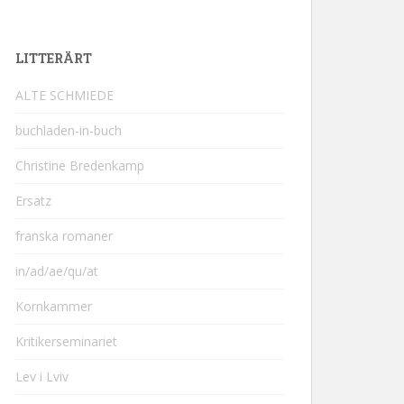
LITTERÄRT
ALTE SCHMIEDE
buchladen-in-buch
Christine Bredenkamp
Ersatz
franska romaner
in/ad/ae/qu/at
Kornkammer
Kritikerseminariet
Lev i Lviv