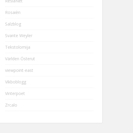
ResiaNet
Rosaièn
Salzblog
Svante Weyler
Tekstolomija
Världen Österut
viewpoint-east
Vikboblogg
Vinterpoet
Zrcalo