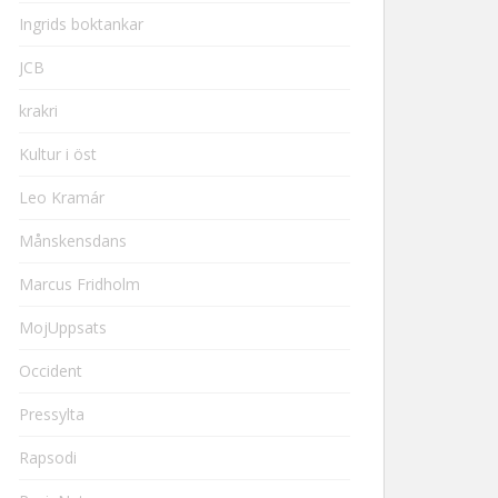
Ingrids boktankar
JCB
krakri
Kultur i öst
Leo Kramár
Månskensdans
Marcus Fridholm
MojUppsats
Occident
Pressylta
Rapsodi