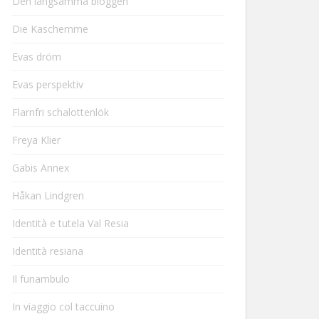
Den långsamma bloggen
Die Kaschemme
Evas dröm
Evas perspektiv
Flarnfri schalottenlök
Freya Klier
Gabis Annex
Håkan Lindgren
Identità e tutela Val Resia
Identità resiana
Il funambulo
In viaggio col taccuino