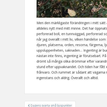
Men den märkligaste förändringen i mitt sätt a
alldeles nytt med mitt minne. Det har öppnats å
perforerad boll, en tunnväggad, perforerad s
når jag överallt i mitt liv, vilken händelse s
djuren, platserna, orden, resorna, färgerna, l
uppsluppenheten, saknaden… Ingenting är bunde
nästan inte finns, ingenting är förutsebart. P
drömt så många olika drömmar efter varandra
stund efter uppvaknandet. Och tiden har fått
frånvaro. Och rummet är sådant att vägarna mel
ingenstans och aldrig. Överallt och alltid.
Dagens svarta små ljuspunkter