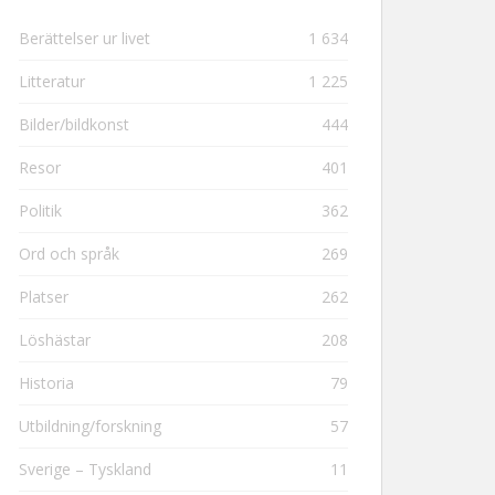
Berättelser ur livet
1 634
Litteratur
1 225
Bilder/bildkonst
444
Resor
401
Politik
362
Ord och språk
269
Platser
262
Löshästar
208
Historia
79
Utbildning/forskning
57
Sverige – Tyskland
11