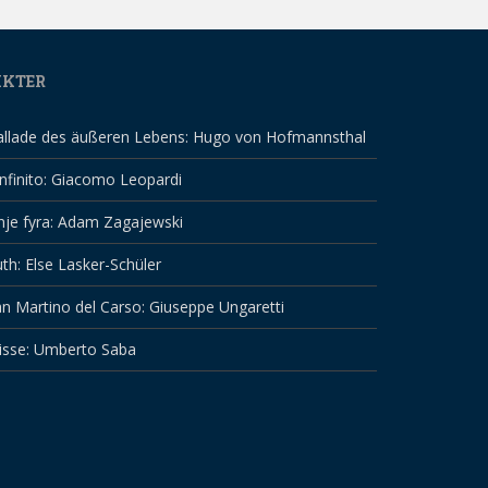
IKTER
allade des äußeren Lebens: Hugo von Hofmannsthal
infinito: Giacomo Leopardi
nje fyra: Adam Zagajewski
th: Else Lasker-Schüler
n Martino del Carso: Giuseppe Ungaretti
isse: Umberto Saba