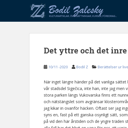
S
k
i
p
t
o
m
Det yttre och det inre
a
i
n
10/11 -2020
Bodil Z
Berättelser ur liv
c
o
n
När inget längre händer på det vanliga sättet 
t
vår stadsdel Sigečica, inte han, inte jag men
e
stora parken längs Vukovarska finns ett nunne
n
och nätstängslet som avgränsar klosterområde
t
jag kikar in ovanför häcken. Oftast ser jag i
syns en, fast på ett ganska osynligt sätt, som 
på vid den här årstiden och de yngre träden st
alla fall har det blivit en vana för oss att var