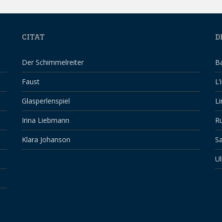
CITAT
D
Der Schimmelreiter
B
Faust
L’
Glasperlenspiel
Li
Irina Liebmann
Ru
Klara Johanson
Sa
Ul