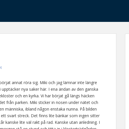
et
börjat annat röra sig. Miki och jag lämnar inte längre
 vi upptäcker nya saker här. I ena ändan av den ganska
kloster och en kyrka. Vi har börjat gå längs häcken
t från parken. Miki sticker in nosen under nätet och
ngen människa, ibland någon enstaka nunna. På bilden
ett svart streck. Det finns lite bänkar som ingen sitter
år kanske lite väl rakt på rad. Kanske utan anledning. I
je morgon stå en stund och titta in i klosterträdgården.