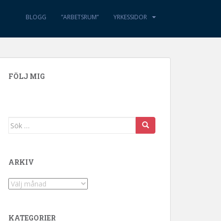
BLOGG
”ARBETSRUM”
YRKESSIDOR
FÖLJ MIG
Sök efter:
ARKIV
Arkiv
KATEGORIER